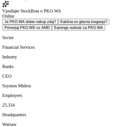
Vprašajte StockBota o PKO.WA
Online
Je PKO.WA dober nakup zdaj?
Kakšna so glavna tveganja?
Primerjaj PKO.WA vs AMD
Earnings outlook za PKO.WA
Sector
Financial Services
Industry
Banks
CEO
Szymon Midera
Employees
25,334
Headquarters
Warsaw