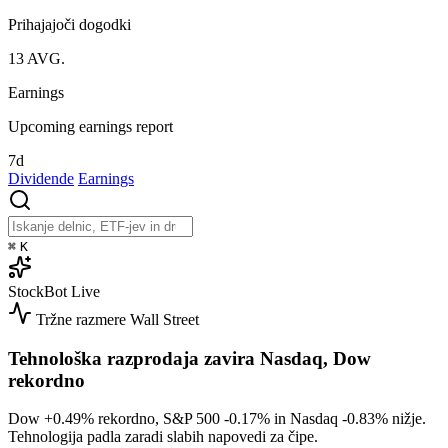
Prihajajoči dogodki
13
AVG.
Earnings
Upcoming earnings report
7d
Dividende
Earnings
⌘
K
StockBot
Live
Tržne razmere
Wall Street
Tehnološka razprodaja zavira Nasdaq, Dow
rekordno
Dow
+0.49%
rekordno, S&P 500
-0.17%
in Nasdaq
-0.83%
nižje.
Tehnologija padla zaradi slabih napovedi za čipe.