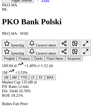
Feed
Toggle Sidebar
PKO.WA
PK
PKO Bank Polski
PKO.WA · WSE
Spremljaj
Cenovni alarm
Spremljaj
Cenovni alarm
Pregled
Finance
Članki
Flash News
Skupnost
109.94 zł
+1.40%
(+1.52 zł)
1M
+3.53%
1M
6M
YTD
1Y
5Y
MAX
Market Cap
135.0B zł
P/E Ratio
12.64x
Div. Yield
10.76%
ROE
19.21%
Bulios Fair Price