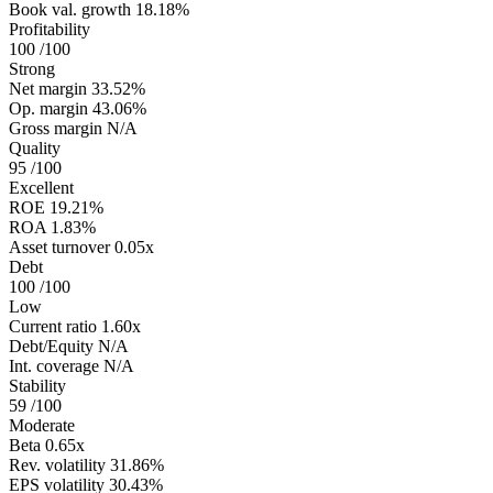
Book val. growth
18.18%
Profitability
100
/100
Strong
Net margin
33.52%
Op. margin
43.06%
Gross margin
N/A
Quality
95
/100
Excellent
ROE
19.21%
ROA
1.83%
Asset turnover
0.05x
Debt
100
/100
Low
Current ratio
1.60x
Debt/Equity
N/A
Int. coverage
N/A
Stability
59
/100
Moderate
Beta
0.65x
Rev. volatility
31.86%
EPS volatility
30.43%