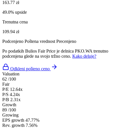
163.77 zł
49.0% upside
Trenutna cena
109.94 zł
Podcenjeno
Poštena vrednost
Precenjeno
Po podatkih Bulios Fair Price je delnica PKO.WA trenutno
podcenjena glede na svojo tržno ceno.
Kako deluje?
Odkleni pošteno ceno
Valuation
62
/100
Fair
P/E
12.64x
P/S
4.24x
P/B
2.31x
Growth
89
/100
Growing
EPS growth
47.77%
Rev. growth
7.56%