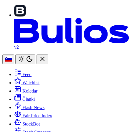
v2
Feed
Watchlist
Koledar
Članki
Flash News
Fair Price Index
StockBot