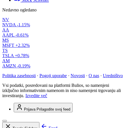
Stock Screener
Nedavno ogledano
NV
NVDA
-1.15%
AA
AAPL
-0.61%
MS
MSFT
+2.32%
TS
TSLA
+0.78%
AM
AMZN
-0.19%
Politika zasebnosti
·
Pogoji uporabe
·
Novosti
·
O nas
·
Uredništvo
Vsi podatki, posredovani na platformi Bulios, so namenjeni
izključno informativnim namenom in niso namenjeni trgovanju ali
investiranju.
Izvedite več
Prijava
Prilagodite svoj feed