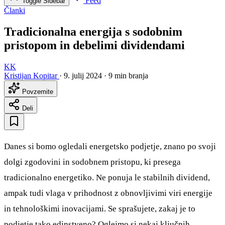
Feed
Toggle Sidebar
Članki
Tradicionalna energija s sodobnim
pristopom in debelimi dividendami
KK
Kristijan Kopitar
·
9. julij 2024
·
9 min branja
Povzemite
Deli
Danes si bomo ogledali energetsko podjetje, znano po svoji
dolgi zgodovini in sodobnem pristopu, ki presega
tradicionalno energetiko. Ne ponuja le stabilnih dividend,
ampak tudi vlaga v prihodnost z obnovljivimi viri energije
in tehnološkimi inovacijami. Se sprašujete, zakaj je to
podjetje tako edinstveno? Oglejmo si nekaj ključnih