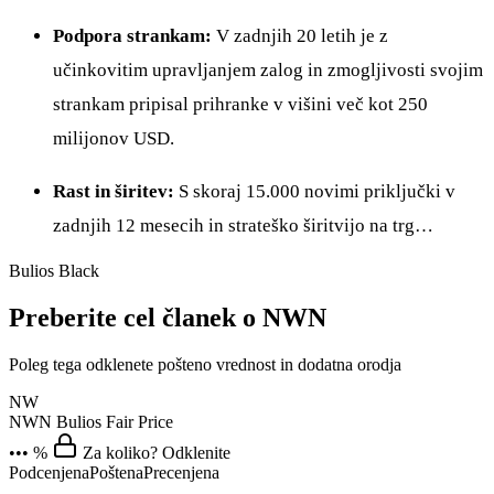
Podpora strankam:
V zadnjih 20 letih je z
učinkovitim upravljanjem zalog in zmogljivosti svojim
strankam pripisal prihranke v višini več kot 250
milijonov USD.
Rast in širitev:
S skoraj 15.000 novimi priključki v
zadnjih 12 mesecih in strateško širitvijo na trg…
Bulios Black
Preberite cel članek o NWN
Poleg tega odklenete pošteno vrednost in dodatna orodja
NW
NWN
Bulios Fair Price
••• %
Za koliko? Odklenite
Podcenjena
Poštena
Precenjena