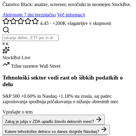
Članstvo Black: analize, screener, novičniki in neomejen StockBot.
Aktivirajte 7 dni brezplačno
Več informacij
4.45
·
+200K vlagateljev v skupnosti
⌘
K
StockBot
Live
Tržne razmere
Wall Street
Tehnološki sektor vodi rast ob šibkih podatkih o
delu
S&P 500
+0.60%
in Nasdaq
+1.18%
sta zrasla, saj padec
zaposlovanja spodbuja pričakovanja o nižanju obrestnih mer.
Vprašajte o tem
Zakaj je julija v ZDA upadlo število delovnih mest?
Katere tehnološke delnice so danes dvignile Nasdaq?