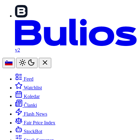
v2
Feed
Watchlist
Koledar
Članki
Flash News
Fair Price Index
StockBot