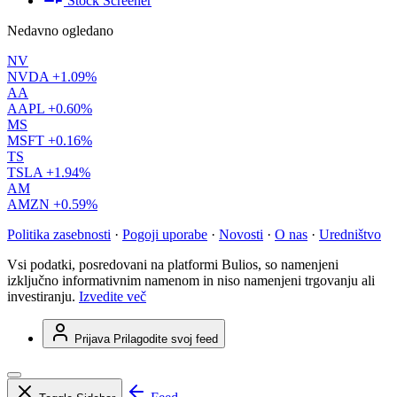
Stock Screener
Nedavno ogledano
NV
NVDA
+1.09%
AA
AAPL
+0.60%
MS
MSFT
+0.16%
TS
TSLA
+1.94%
AM
AMZN
+0.59%
Politika zasebnosti
·
Pogoji uporabe
·
Novosti
·
O nas
·
Uredništvo
Vsi podatki, posredovani na platformi Bulios, so namenjeni
izključno informativnim namenom in niso namenjeni trgovanju ali
investiranju.
Izvedite več
Prijava
Prilagodite svoj feed