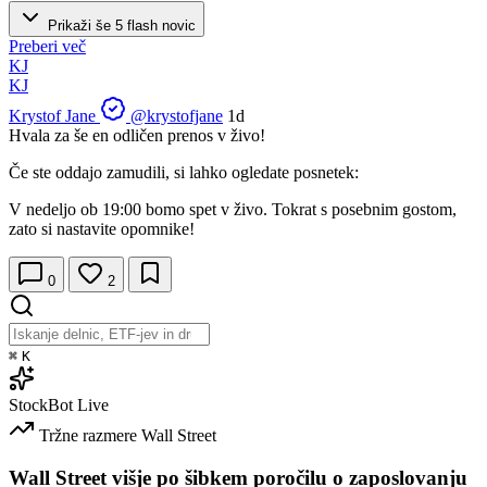
Prikaži še 5 flash novic
Preberi več
KJ
KJ
Krystof Jane
@krystofjane
1d
Hvala za še en odličen prenos v živo!
Če ste oddajo zamudili, si lahko ogledate posnetek:
V nedeljo ob 19:00 bomo spet v živo. Tokrat s posebnim gostom,
zato si nastavite opomnike!
0
2
⌘
K
StockBot
Live
Tržne razmere
Wall Street
Wall Street višje po šibkem poročilu o zaposlovanju