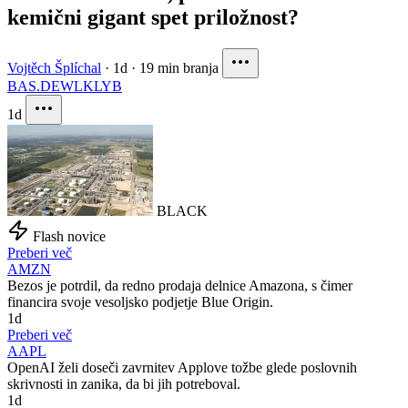
kemični gigant spet priložnost?
Vojtěch Šplíchal
·
1d
·
19 min branja
BAS.DE
WLK
LYB
1d
BLACK
Flash novice
Preberi več
AMZN
Bezos je potrdil, da redno prodaja delnice Amazona, s čimer
financira svoje vesoljsko podjetje Blue Origin.
1d
Preberi več
AAPL
OpenAI želi doseči zavrnitev Applove tožbe glede poslovnih
skrivnosti in zanika, da bi jih potreboval.
1d