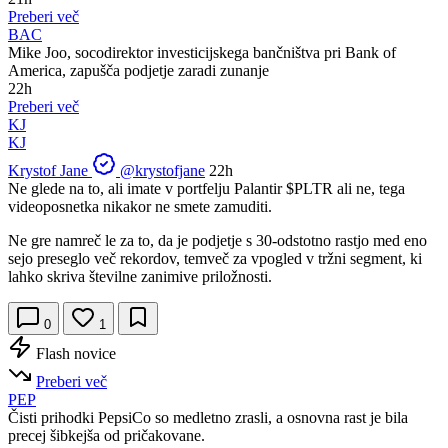
Preberi več
BAC
Mike Joo, socodirektor investicijskega bančništva pri Bank of
America, zapušča podjetje zaradi zunanje
22h
Preberi več
KJ
KJ
Krystof Jane
@krystofjane
22h
Ne glede na to, ali imate v portfelju Palantir
$PLTR
ali ne, tega
videoposnetka nikakor ne smete zamuditi.
Ne gre namreč le za to, da je podjetje s 30-odstotno rastjo med eno
sejo preseglo več rekordov, temveč za vpogled v tržni segment, ki
lahko skriva številne zanimive priložnosti.
0
1
Flash novice
Preberi več
PEP
Čisti prihodki PepsiCo so medletno zrasli, a osnovna rast je bila
precej šibkejša od pričakovane.