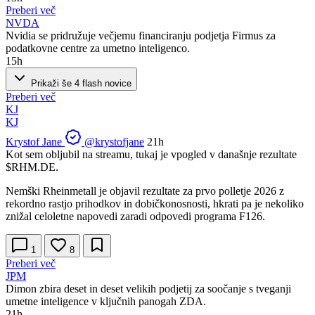
Preberi več
NVDA
Nvidia se pridružuje večjemu financiranju podjetja Firmus za
podatkovne centre za umetno inteligenco.
15h
Prikaži še 4 flash novice
Preberi več
KJ
KJ
Krystof Jane
@krystofjane
21h
Kot sem obljubil na streamu, tukaj je vpogled v današnje rezultate
$RHM.DE
.
Nemški Rheinmetall je objavil rezultate za prvo polletje 2026 z
rekordno rastjo prihodkov in dobičkonosnosti, hkrati pa je nekoliko
znižal celoletne napovedi zaradi odpovedi programa F126.
1
8
Preberi več
JPM
Dimon zbira deset in deset velikih podjetij za soočanje s tveganji
umetne inteligence v ključnih panogah ZDA.
21h