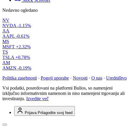
Stock Screener
Nedavno ogledano
NV
NVDA
-1.15%
AA
AAPL
-0.61%
MS
MSFT
+2.32%
TS
TSLA
+0.78%
AM
AMZN
-0.19%
Politika zasebnosti
·
Pogoji uporabe
·
Novosti
·
O nas
·
Uredništvo
Vsi podatki, posredovani na platformi Bulios, so namenjeni
izključno informativnim namenom in niso namenjeni trgovanju ali
investiranju.
Izvedite več
Prijava
Prilagodite svoj feed