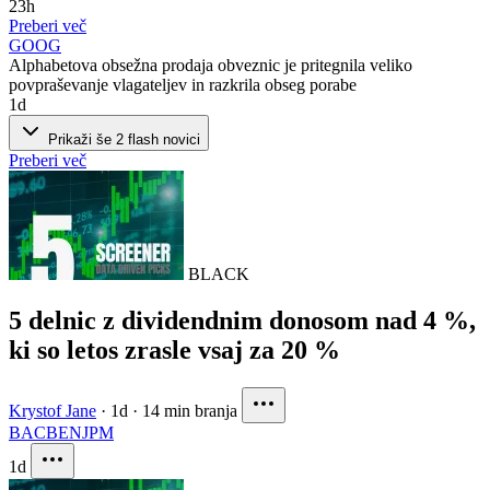
23h
Preberi več
GOOG
Alphabetova obsežna prodaja obveznic je pritegnila veliko
povpraševanje vlagateljev in razkrila obseg porabe
1d
Prikaži še 2 flash novici
Preberi več
BLACK
5 delnic z dividendnim donosom nad 4 %,
ki so letos zrasle vsaj za 20 %
Krystof Jane
·
1d
·
14 min branja
BAC
BEN
JPM
1d