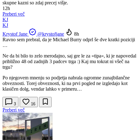
skupne kazni so zdaj precej višje.
12h
Preberi več
KJ
KJ
Krystof Jane
@krystofjane
8h
Ravno sem prebral, da je Michael Burry odprl še dve kratki poziciji
…
Ne da bi bilo to zelo merodajno, saj gre le za »tipa«, ki je napovedal
približno 48 od zadnjih 3 padcev trga :) Kaj mu tokrat ni všeč na
trgu?
Po njegovem mnenju so podjetja nabrala ogromne zunajbilančne
obveznosti. Torej obveznosti, ki na prvi pogled ne izgledajo kot
klasičen dolg, vendar lahko v primeru…
3
16
Preberi več