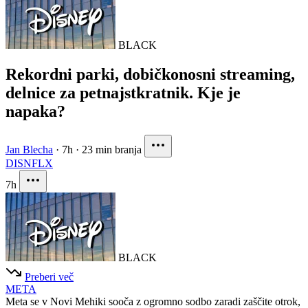
BLACK
Rekordni parki, dobičkonosni streaming,
delnice za petnajstkratnik. Kje je
napaka?
Jan Blecha
·
7h
·
23 min branja
DIS
NFLX
7h
BLACK
Preberi več
META
Meta se v Novi Mehiki sooča z ogromno sodbo zaradi zaščite otrok,