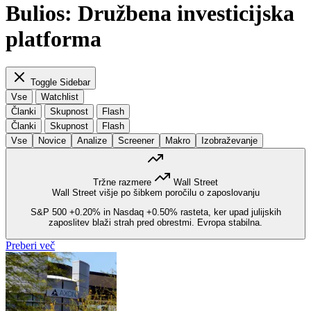
Bulios: Družbena investicijska
platforma
Toggle Sidebar
Vse
Watchlist
Članki
Skupnost
Flash
Članki
Skupnost
Flash
Vse
Novice
Analize
Screener
Makro
Izobraževanje
Tržne razmere
Wall Street
Wall Street višje po šibkem poročilu o zaposlovanju
S&P 500
+0.20%
in Nasdaq
+0.50%
rasteta, ker upad julijskih
zaposlitev blaži strah pred obrestmi. Evropa stabilna.
Preberi več