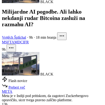
BLACK
Milijardne AI pogodbe. Ali lahko
nekdanji rudar Bitcoina zasluži na
razmahu AI?
Vojtěch Šplíchal
·
9h
·
18 min branja
MSFT
AMD
CIFR
9h
BLACK
Flash novice
Preberi več
META
Meta je v Indiji pod pritiskom, da zagotovi Zuckerbergovo
opravičilo, sicer tvega pravno zaščito platforme.
13h