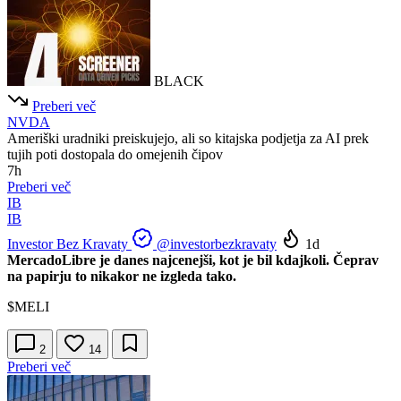
BLACK
Preberi več
NVDA
Ameriški uradniki preiskujejo, ali so kitajska podjetja za AI prek
tujih poti dostopala do omejenih čipov
7h
Preberi več
IB
IB
Investor Bez Kravaty
@investorbezkravaty
1d
MercadoLibre je danes najcenejši, kot je bil kdajkoli. Čeprav
na papirju to nikakor ne izgleda tako.
$MELI
2
14
Preberi več