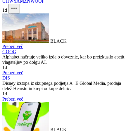
CHWY
AMZN
WOOF
1d
BLACK
Preberi več
GOOG
Alphabet načrtuje veliko izdajo obveznic, kar bo preizkusilo apetit
vlagateljev po dolgu AI.
1d
Preberi več
DIS
Disney izstopa iz skupnega podjetja A+E Global Media, prodaja
delež Hearstu in krepi odkupe delnic.
1d
Preberi več
BLACK