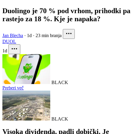
Duolingo je 70 % pod vrhom, prihodki pa
rastejo za 18 %. Kje je napaka?
Jan Blecha
·
1d
·
23 min branja
DUOL
1d
BLACK
Preberi več
BLACK
Visoka dividenda, padli dobički. Je