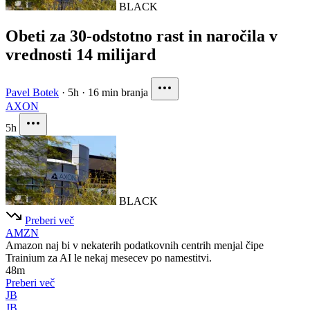
BLACK
Obeti za 30-odstotno rast in naročila v
vrednosti 14 milijard
Pavel Botek
·
5h
·
16 min branja
AXON
5h
BLACK
Preberi več
AMZN
Amazon naj bi v nekaterih podatkovnih centrih menjal čipe
Trainium za AI le nekaj mesecev po namestitvi.
48m
Preberi več
JB
JB