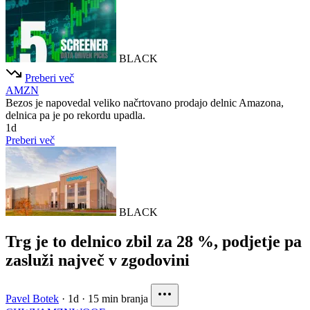
BLACK
Preberi več
AMZN
Bezos je napovedal veliko načrtovano prodajo delnic Amazona,
delnica pa je po rekordu upadla.
1d
Preberi več
BLACK
Trg je to delnico zbil za 28 %, podjetje pa
zasluži največ v zgodovini
Pavel Botek
·
1d
·
15 min branja