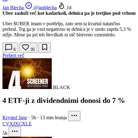
Jan Blecha
@janblecha
1d
Uber zasluži več kot kadarkoli, delnica pa je tretjino pod vrhom
Uber
$UBER
imam v portfelju, zato sem ta kvartal natančno
prebral. Trg ga je vzel negativno in delnica je v sredo zaprla 5,3 %
nižje. Mene pa pri teh številkah ni nič bistveno vznemirilo.
6
35
Preberi več
BLACK
4 ETF-ji z dividendnimi donosi do 7 %
Krystof Jane
·
5h
·
13 min branja
CVX
IXC
XLE
5h