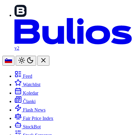
v2
Feed
Watchlist
Koledar
Članki
Flash News
Fair Price Index
StockBot