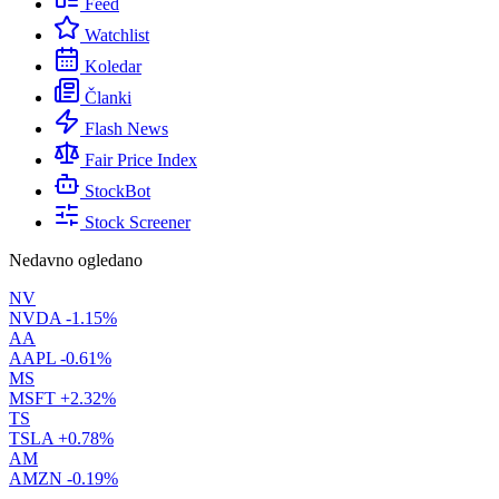
Feed
Watchlist
Koledar
Članki
Flash News
Fair Price Index
StockBot
Stock Screener
Nedavno ogledano
NV
NVDA
-1.15%
AA
AAPL
-0.61%
MS
MSFT
+2.32%
TS
TSLA
+0.78%
AM
AMZN
-0.19%