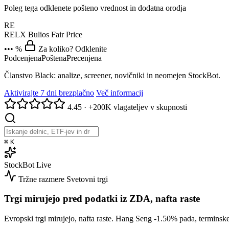
Poleg tega odklenete pošteno vrednost in dodatna orodja
RE
RELX
Bulios Fair Price
••• %
Za koliko? Odklenite
Podcenjena
Poštena
Precenjena
Članstvo Black: analize, screener, novičniki in neomejen StockBot.
Aktivirajte 7 dni brezplačno
Več informacij
4.45
·
+200K vlagateljev v skupnosti
⌘
K
StockBot
Live
Tržne razmere
Svetovni trgi
Trgi mirujejo pred podatki iz ZDA, nafta raste
Evropski trgi mirujejo, nafta raste. Hang Seng
-1.50%
pada, terminsk