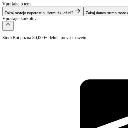
Vprašajte o tem
Zakaj rastejo napetosti v Hormuški ožini?
Zakaj danes strmo raste 
StockBot pozna 80,000+ delnic po vsem svetu