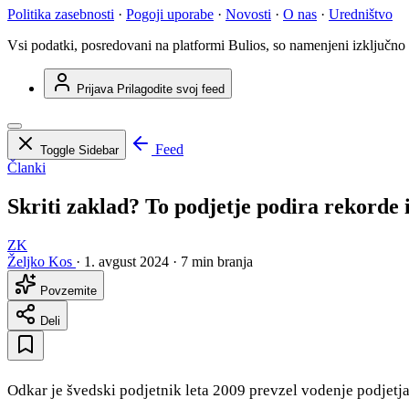
Politika zasebnosti
·
Pogoji uporabe
·
Novosti
·
O nas
·
Uredništvo
Vsi podatki, posredovani na platformi Bulios, so namenjeni izključno
Prijava
Prilagodite svoj feed
Feed
Toggle Sidebar
Članki
Skriti zaklad? To podjetje podira rekorde
ZK
Željko Kos
·
1. avgust 2024
·
7 min branja
Povzemite
Deli
Odkar je švedski podjetnik leta 2009 prevzel vodenje podjetja,