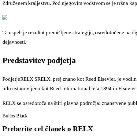
Združenem kraljestvu. Pod njegovim vodstvom se je tržna kapit
Ta uspeh je rezultat premišljene strategije, osredotočene na d
dejavnosti.
Predstavitev podjetja
PodjetjeRELX
$RELX
, prej znano kot Reed Elsevier, je vodil
bilo ustanovljeno kot Reed International leta 1894 in Elsevier
RELX se osredotoča na štiri glavna področja: znanstvene pub
Bulios Black
Preberite cel članek o RELX