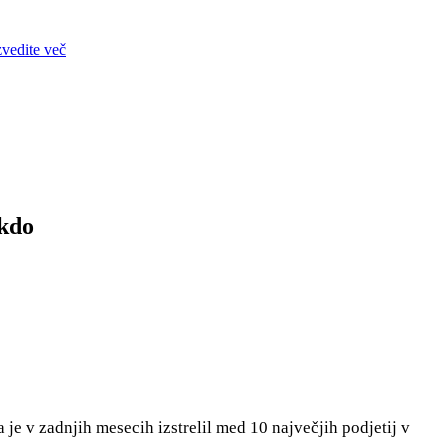
zvedite več
okdo
 je v zadnjih mesecih izstrelil med 10 največjih podjetij v