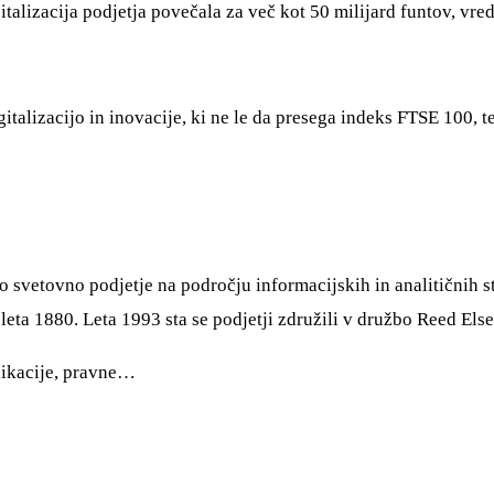
alizacija podjetja povečala za več kot 50 milijard funtov, vred
igitalizacijo in inovacije, ki ne le da presega indeks FTSE 100,
no svetovno podjetje na področju informacijskih in analitičnih s
 leta 1880. Leta 1993 sta se podjetji združili v družbo Reed Els
likacije, pravne…