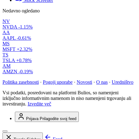
Stock Screener
Nedavno ogledano
NV
NVDA
-1.15%
AA
AAPL
-0.61%
MS
MSFT
+2.32%
TS
TSLA
+0.78%
AM
AMZN
-0.19%
Politika zasebnosti
·
Pogoji uporabe
·
Novosti
·
O nas
·
Uredništvo
Vsi podatki, posredovani na platformi Bulios, so namenjeni
izključno informativnim namenom in niso namenjeni trgovanju ali
investiranju.
Izvedite več
Prijava
Prilagodite svoj feed