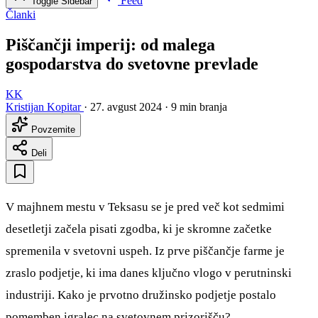
Feed
Toggle Sidebar
Članki
Piščančji imperij: od malega
gospodarstva do svetovne prevlade
KK
Kristijan Kopitar
·
27. avgust 2024
·
9 min branja
Povzemite
Deli
V majhnem mestu v Teksasu se je pred več kot sedmimi
desetletji začela pisati zgodba, ki je skromne začetke
spremenila v svetovni uspeh. Iz prve piščančje farme je
zraslo podjetje, ki ima danes ključno vlogo v perutninski
industriji. Kako je prvotno družinsko podjetje postalo
pomemben igralec na svetovnem prizorišču?