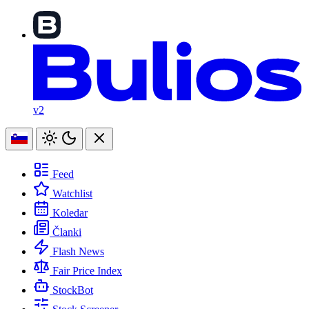
v2
Feed
Watchlist
Koledar
Članki
Flash News
Fair Price Index
StockBot