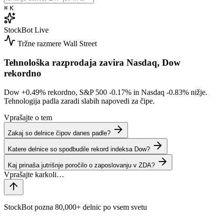
⌘
K
StockBot
Live
Tržne razmere
Wall Street
Tehnološka razprodaja zavira Nasdaq, Dow
rekordno
Dow
+0.49%
rekordno, S&P 500
-0.17%
in Nasdaq
-0.83%
nižje.
Tehnologija padla zaradi slabih napovedi za čipe.
Vprašajte o tem
Zakaj so delnice čipov danes padle?
Katere delnice so spodbudile rekord indeksa Dow?
Kaj prinaša jutrišnje poročilo o zaposlovanju v ZDA?
StockBot pozna 80,000+ delnic po vsem svetu