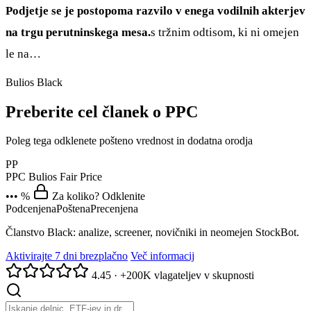
Podjetje se je postopoma razvilo v enega vodilnih akterjev
na trgu perutninskega mesa.
s tržnim odtisom, ki ni omejen
le na…
Bulios Black
Preberite cel članek o PPC
Poleg tega odklenete pošteno vrednost in dodatna orodja
PP
PPC
Bulios Fair Price
••• %
Za koliko? Odklenite
Podcenjena
Poštena
Precenjena
Članstvo Black: analize, screener, novičniki in neomejen StockBot.
Aktivirajte 7 dni brezplačno
Več informacij
4.45
·
+200K vlagateljev v skupnosti