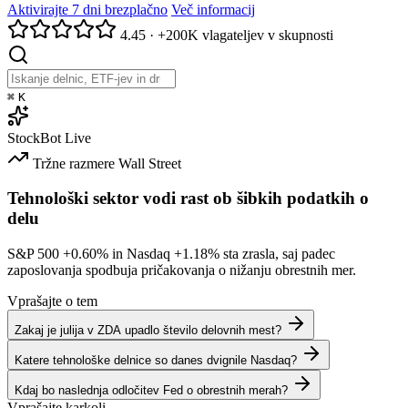
Aktivirajte 7 dni brezplačno
Več informacij
4.45
·
+200K vlagateljev v skupnosti
⌘
K
StockBot
Live
Tržne razmere
Wall Street
Tehnološki sektor vodi rast ob šibkih podatkih o
delu
S&P 500
+0.60%
in Nasdaq
+1.18%
sta zrasla, saj padec
zaposlovanja spodbuja pričakovanja o nižanju obrestnih mer.
Vprašajte o tem
Zakaj je julija v ZDA upadlo število delovnih mest?
Katere tehnološke delnice so danes dvignile Nasdaq?
Kdaj bo naslednja odločitev Fed o obrestnih merah?