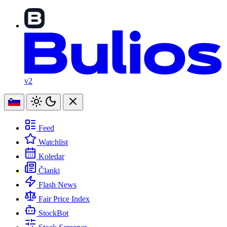
v2
Feed
Watchlist
Koledar
Članki
Flash News
Fair Price Index
StockBot