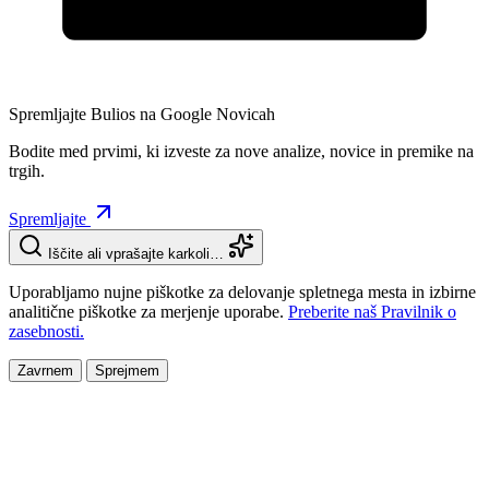
Spremljajte Bulios na Google Novicah
Bodite med prvimi, ki izveste za nove analize, novice in premike na
trgih.
Spremljajte
Iščite ali vprašajte karkoli…
Uporabljamo nujne piškotke za delovanje spletnega mesta in izbirne
analitične piškotke za merjenje uporabe.
Preberite naš Pravilnik o
zasebnosti.
Zavrnem
Sprejmem