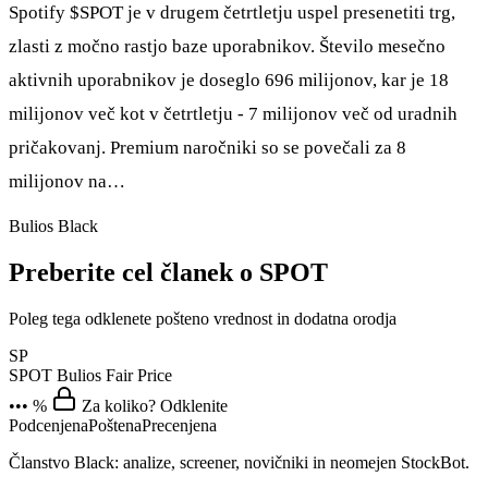
Spotify
$SPOT
je v drugem četrtletju uspel presenetiti trg,
zlasti z močno rastjo baze uporabnikov. Število mesečno
aktivnih uporabnikov je doseglo 696 milijonov, kar je 18
milijonov več kot v četrtletju - 7 milijonov več od uradnih
pričakovanj. Premium naročniki so se povečali za 8
milijonov na…
Bulios Black
Preberite cel članek o SPOT
Poleg tega odklenete pošteno vrednost in dodatna orodja
SP
SPOT
Bulios Fair Price
••• %
Za koliko? Odklenite
Podcenjena
Poštena
Precenjena
Članstvo Black: analize, screener, novičniki in neomejen StockBot.