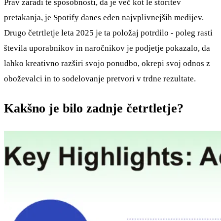
Prav zaradi te sposobnosti, da je več kot le storitev
pretakanja, je Spotify danes eden najvplivnejših medijev.
Drugo četrtletje leta 2025 je ta položaj potrdilo - poleg rasti
števila uporabnikov in naročnikov je podjetje pokazalo, da
lahko kreativno razširi svojo ponudbo, okrepi svoj odnos z
oboževalci in to sodelovanje pretvori v trdne rezultate.
Kakšno je bilo zadnje četrtletje?