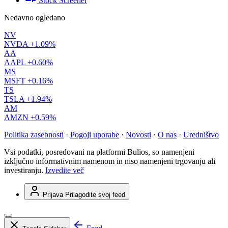
Stock Screener
Nedavno ogledano
NV
NVDA
+1.09%
AA
AAPL
+0.60%
MS
MSFT
+0.16%
TS
TSLA
+1.94%
AM
AMZN
+0.59%
Politika zasebnosti
·
Pogoji uporabe
·
Novosti
·
O nas
·
Uredništvo
Vsi podatki, posredovani na platformi Bulios, so namenjeni
izključno informativnim namenom in niso namenjeni trgovanju ali
investiranju.
Izvedite več
Prijava
Prilagodite svoj feed