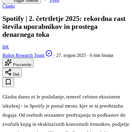
Feed
Toggle Sidebar
Članki
Spotify | 2. četrtletje 2025: rekordna rast
števila uporabnikov in prostega
denarnega toka
BR
Bulios Research Team
·
27. avgust 2025
·
6 min branja
Povzemite
Deli
Glasba danes ni le poslušanje, temveč celoten ekosistem
izkušenj - in Spotify je postal mesto, kjer se ta preobrazba
dogaja. Od osebnih seznamov predvajanja in podkastov do
zvočnih knjig in ekskluzivnih koncertnih trenutkov, podjetje