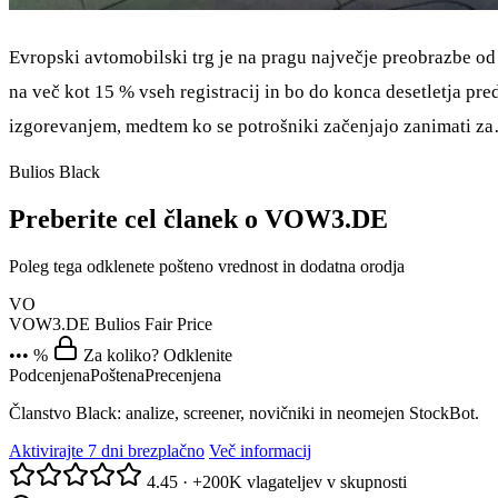
Evropski avtomobilski trg je na pragu največje preobrazbe od
na več kot 15 % vseh registracij in bo do konca desetletja pr
izgorevanjem, medtem ko se potrošniki začenjajo zanimati z
Bulios Black
Preberite cel članek o VOW3.DE
Poleg tega odklenete pošteno vrednost in dodatna orodja
VO
VOW3.DE
Bulios Fair Price
••• %
Za koliko? Odklenite
Podcenjena
Poštena
Precenjena
Članstvo Black: analize, screener, novičniki in neomejen StockBot.
Aktivirajte 7 dni brezplačno
Več informacij
4.45
·
+200K vlagateljev v skupnosti