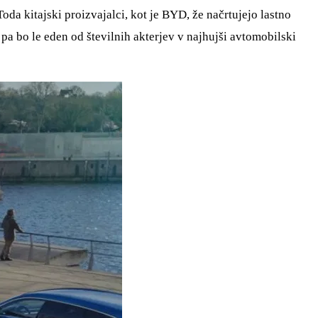
Toda kitajski proizvajalci, kot je BYD, že načrtujejo lastno
pa bo le eden od številnih akterjev v najhujši avtomobilski