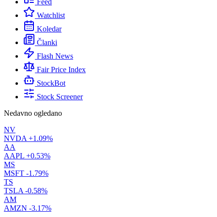
Feed
Watchlist
Koledar
Članki
Flash News
Fair Price Index
StockBot
Stock Screener
Nedavno ogledano
NV
NVDA
+1.09%
AA
AAPL
+0.53%
MS
MSFT
-1.79%
TS
TSLA
-0.58%
AM
AMZN
-3.17%