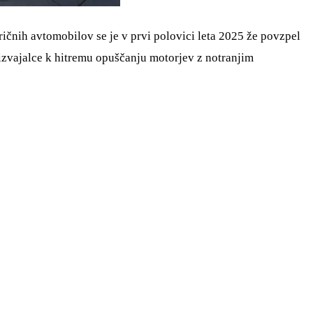
ičnih avtomobilov se je v prvi polovici leta 2025 že povzpel
roizvajalce k hitremu opuščanju motorjev z notranjim