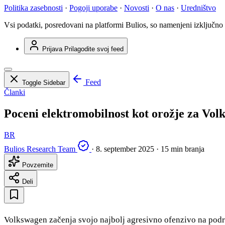
Politika zasebnosti
·
Pogoji uporabe
·
Novosti
·
O nas
·
Uredništvo
Vsi podatki, posredovani na platformi Bulios, so namenjeni izključno
Prijava
Prilagodite svoj feed
Feed
Toggle Sidebar
Članki
Poceni elektromobilnost kot orožje za Volk
BR
Bulios Research Team
·
8. september 2025
·
15 min branja
Povzemite
Deli
Volkswagen začenja svojo najbolj agresivno ofenzivo na podro