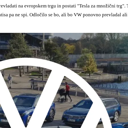
revladati na evropskem trgu in postati "Tesla za množični trg". 
sa pa ne spi. Odločilo se bo, ali bo VW ponovno prevladal ali 