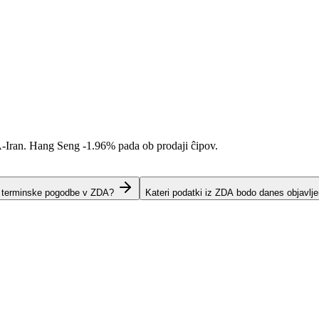
A-Iran. Hang Seng
-1.96%
pada ob prodaji ĉipov.
o terminske pogodbe v ZDA?
Kateri podatki iz ZDA bodo danes objavlje