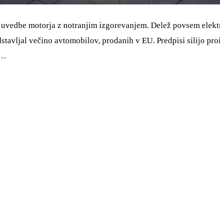
 uvedbe motorja z notranjim izgorevanjem. Delež povsem elektr
edstavljal večino avtomobilov, prodanih v EU. Predpisi silijo p
a…