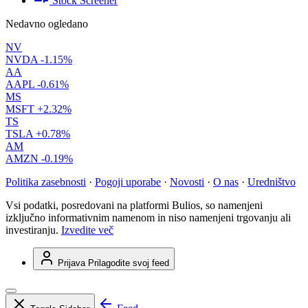
Stock Screener
Nedavno ogledano
NV
NVDA
-1.15%
AA
AAPL
-0.61%
MS
MSFT
+2.32%
TS
TSLA
+0.78%
AM
AMZN
-0.19%
Politika zasebnosti
·
Pogoji uporabe
·
Novosti
·
O nas
·
Uredništvo
Vsi podatki, posredovani na platformi Bulios, so namenjeni
izključno informativnim namenom in niso namenjeni trgovanju ali
investiranju.
Izvedite več
Prijava
Prilagodite svoj feed