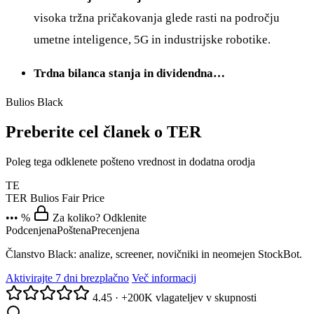
visoka tržna pričakovanja glede rasti na področju
umetne inteligence, 5G in industrijske robotike.
Trdna bilanca stanja in dividendna…
Bulios Black
Preberite cel članek o TER
Poleg tega odklenete pošteno vrednost in dodatna orodja
TE
TER
Bulios Fair Price
••• %
Za koliko? Odklenite
Podcenjena
Poštena
Precenjena
Članstvo Black: analize, screener, novičniki in neomejen StockBot.
Aktivirajte 7 dni brezplačno
Več informacij
4.45
·
+200K vlagateljev v skupnosti