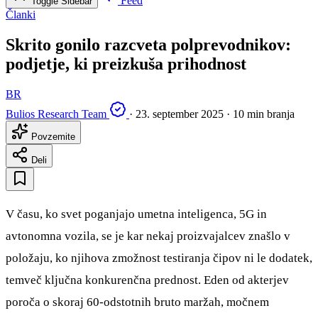
Feed
Toggle Sidebar
Članki
Skrito gonilo razcveta polprevodnikov:
podjetje, ki preizkuša prihodnost
BR
Bulios Research Team
·
23. september 2025
·
10 min branja
Povzemite
Deli
V času, ko svet poganjajo umetna inteligenca, 5G in
avtonomna vozila, se je kar nekaj proizvajalcev znašlo v
položaju, ko njihova zmožnost testiranja čipov ni le dodatek,
temveč ključna konkurenčna prednost. Eden od akterjev
poroča o skoraj 60-odstotnih bruto maržah, močnem