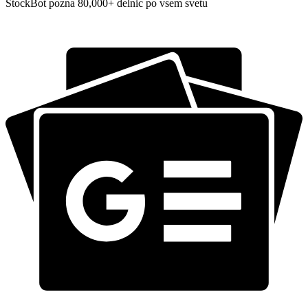
StockBot pozna 80,000+ delnic po vsem svetu