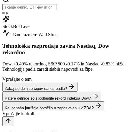
⌘
K
StockBot
Live
Tržne razmere
Wall Street
Tehnološka razprodaja zavira Nasdaq, Dow
rekordno
Dow
+0.49%
rekordno, S&P 500
-0.17%
in Nasdaq
-0.83%
nižje.
Tehnologija padla zaradi slabih napovedi za čipe.
Vprašajte o tem
Zakaj so delnice čipov danes padle?
Katere delnice so spodbudile rekord indeksa Dow?
Kaj prinaša jutrišnje poročilo o zaposlovanju v ZDA?