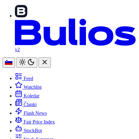
v2
Feed
Watchlist
Koledar
Članki
Flash News
Fair Price Index
StockBot