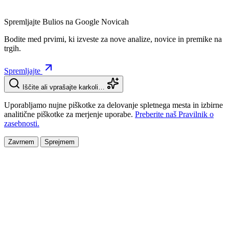
Spremljajte Bulios na Google Novicah
Bodite med prvimi, ki izveste za nove analize, novice in premike na
trgih.
Spremljajte
Iščite ali vprašajte karkoli…
Uporabljamo nujne piškotke za delovanje spletnega mesta in izbirne
analitične piškotke za merjenje uporabe.
Preberite naš Pravilnik o
zasebnosti.
Zavrnem
Sprejmem