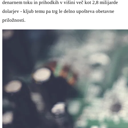
denarnem toku in prihodkih v višini več kot 2,8 milijarde
dolarjev - kljub temu pa trg le delno upošteva obetavne
priložnosti.