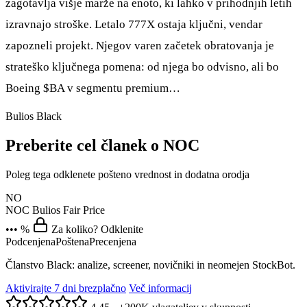
zagotavlja višje marže na enoto, ki lahko v prihodnjih letih
izravnajo stroške. Letalo 777X ostaja ključni, vendar
zapozneli projekt. Njegov varen začetek obratovanja je
strateško ključnega pomena: od njega bo odvisno, ali bo
Boeing
$BA
v segmentu premium…
Bulios Black
Preberite cel članek o NOC
Poleg tega odklenete pošteno vrednost in dodatna orodja
NO
NOC
Bulios Fair Price
••• %
Za koliko? Odklenite
Podcenjena
Poštena
Precenjena
Članstvo Black: analize, screener, novičniki in neomejen StockBot.
Aktivirajte 7 dni brezplačno
Več informacij