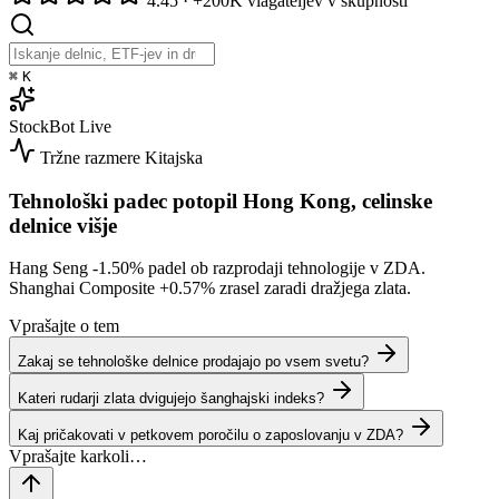
4.45
·
+200K vlagateljev v skupnosti
⌘
K
StockBot
Live
Tržne razmere
Kitajska
Tehnološki padec potopil Hong Kong, celinske
delnice višje
Hang Seng
-1.50%
padel ob razprodaji tehnologije v ZDA.
Shanghai Composite
+0.57%
zrasel zaradi dražjega zlata.
Vprašajte o tem
Zakaj se tehnološke delnice prodajajo po vsem svetu?
Kateri rudarji zlata dvigujejo šanghajski indeks?
Kaj pričakovati v petkovem poročilu o zaposlovanju v ZDA?