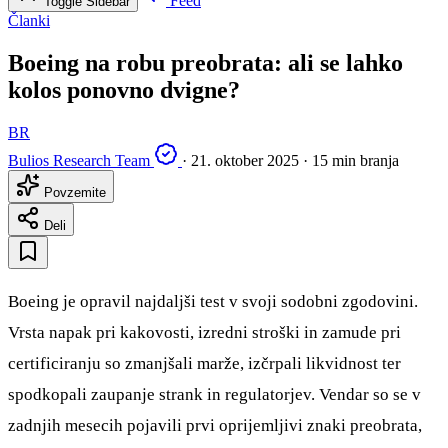
Feed
Toggle Sidebar
Članki
Boeing na robu preobrata: ali se lahko
kolos ponovno dvigne?
BR
Bulios Research Team
·
21. oktober 2025
·
15 min branja
Povzemite
Deli
Boeing je opravil najdaljši test v svoji sodobni zgodovini.
Vrsta napak pri kakovosti, izredni stroški in zamude pri
certificiranju so zmanjšali marže, izčrpali likvidnost ter
spodkopali zaupanje strank in regulatorjev. Vendar so se v
zadnjih mesecih pojavili prvi oprijemljivi znaki preobrata,