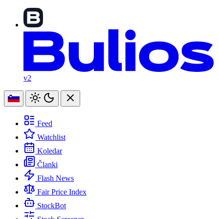
v2
Feed
Watchlist
Koledar
Članki
Flash News
Fair Price Index
StockBot