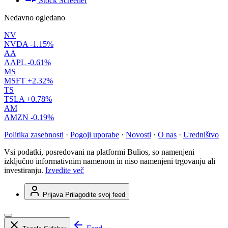
Stock Screener
Nedavno ogledano
NV
NVDA
-1.15%
AA
AAPL
-0.61%
MS
MSFT
+2.32%
TS
TSLA
+0.78%
AM
AMZN
-0.19%
Politika zasebnosti
·
Pogoji uporabe
·
Novosti
·
O nas
·
Uredništvo
Vsi podatki, posredovani na platformi Bulios, so namenjeni
izključno informativnim namenom in niso namenjeni trgovanju ali
investiranju.
Izvedite več
Prijava
Prilagodite svoj feed