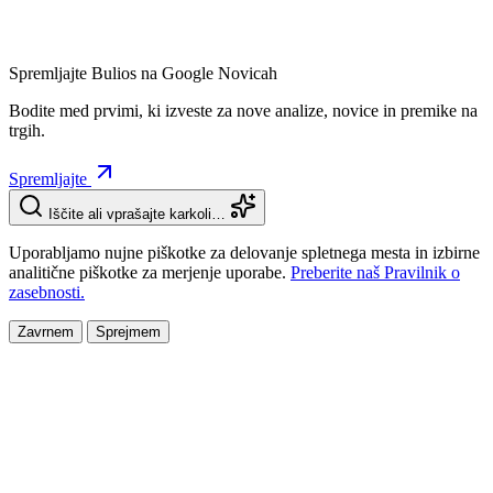
Spremljajte Bulios na Google Novicah
Bodite med prvimi, ki izveste za nove analize, novice in premike na
trgih.
Spremljajte
Iščite ali vprašajte karkoli…
Uporabljamo nujne piškotke za delovanje spletnega mesta in izbirne
analitične piškotke za merjenje uporabe.
Preberite naš Pravilnik o
zasebnosti.
Zavrnem
Sprejmem