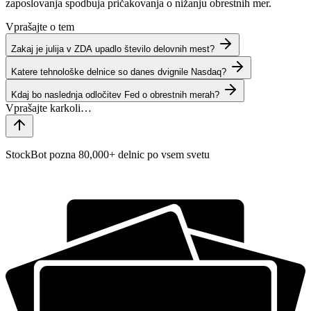
zaposlovanja spodbuja pričakovanja o nižanju obrestnih mer.
Vprašajte o tem
Zakaj je julija v ZDA upadlo število delovnih mest?
Katere tehnološke delnice so danes dvignile Nasdaq?
Kdaj bo naslednja odločitev Fed o obrestnih merah?
StockBot pozna 80,000+ delnic po vsem svetu