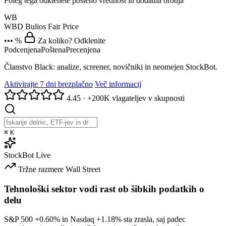
Poleg tega odklenete pošteno vrednost in dodatna orodja
WB
WBD
Bulios Fair Price
••• %
Za koliko? Odklenite
Podcenjena
Poštena
Precenjena
Članstvo Black: analize, screener, novičniki in neomejen StockBot.
Aktivirajte 7 dni brezplačno
Več informacij
4.45
·
+200K vlagateljev v skupnosti
⌘
K
StockBot
Live
Tržne razmere
Wall Street
Tehnološki sektor vodi rast ob šibkih podatkih o
delu
S&P 500
+0.60%
in Nasdaq
+1.18%
sta zrasla, saj padec