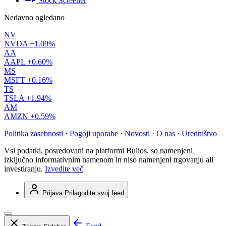
Stock Screener
Nedavno ogledano
NV
NVDA
+1.09%
AA
AAPL
+0.60%
MS
MSFT
+0.16%
TS
TSLA
+1.94%
AM
AMZN
+0.59%
Politika zasebnosti
·
Pogoji uporabe
·
Novosti
·
O nas
·
Uredništvo
Vsi podatki, posredovani na platformi Bulios, so namenjeni
izključno informativnim namenom in niso namenjeni trgovanju ali
investiranju.
Izvedite več
Prijava
Prilagodite svoj feed