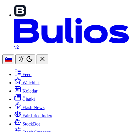
v2
Feed
Watchlist
Koledar
Članki
Flash News
Fair Price Index
StockBot