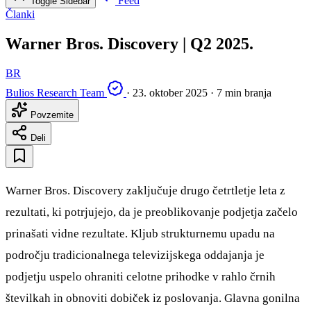
Feed
Toggle Sidebar
Članki
Warner Bros. Discovery | Q2 2025.
BR
Bulios Research Team
·
23. oktober 2025
·
7 min branja
Povzemite
Deli
Warner Bros. Discovery zaključuje drugo četrtletje leta z
rezultati, ki potrjujejo, da je preoblikovanje podjetja začelo
prinašati vidne rezultate. Kljub strukturnemu upadu na
področju tradicionalnega televizijskega oddajanja je
podjetju uspelo ohraniti celotne prihodke v rahlo črnih
številkah in obnoviti dobiček iz poslovanja. Glavna gonilna