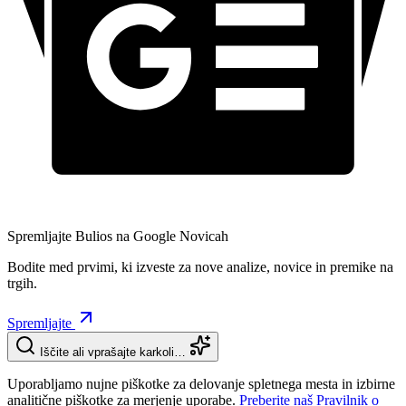
Spremljajte Bulios na Google Novicah
Bodite med prvimi, ki izveste za nove analize, novice in premike na
trgih.
Spremljajte
Iščite ali vprašajte karkoli…
Uporabljamo nujne piškotke za delovanje spletnega mesta in izbirne
analitične piškotke za merjenje uporabe.
Preberite naš Pravilnik o