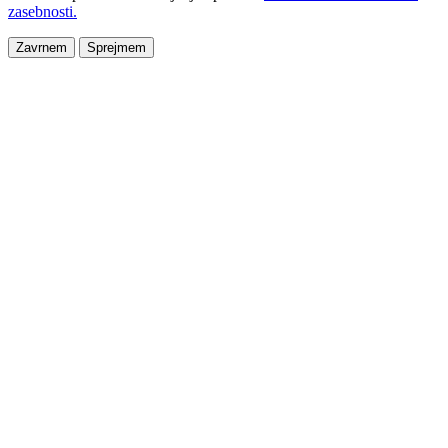
zasebnosti.
Zavrnem
Sprejmem