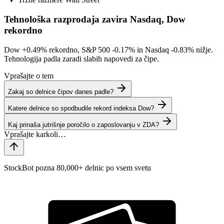
Tehnološka razprodaja zavira Nasdaq, Dow
rekordno
Dow
+0.49%
rekordno, S&P 500
-0.17%
in Nasdaq
-0.83%
nižje.
Tehnologija padla zaradi slabih napovedi za čipe.
Vprašajte o tem
Zakaj so delnice čipov danes padle?
Katere delnice so spodbudile rekord indeksa Dow?
Kaj prinaša jutrišnje poročilo o zaposlovanju v ZDA?
StockBot pozna 80,000+ delnic po vsem svetu