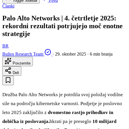
Feed
Toggle Sidebar
Članki
Palo Alto Networks | 4. četrtletje 2025:
rekordni rezultati potrjujejo moč enotne
strategije
BR
Bulios Research Team
·
29. oktober 2025
·
6 min branja
Povzemite
Deli
Družba Palo Alto Networks je potrdila svoj položaj vodilne
sile na področju kibernetske varnosti. Podjetje je poslovno
leto 2025 zaključilo z
dvomestno rastjo prihodkov in
dobička iz poslovanja.
hkrati pa je preseglo
10 milijard