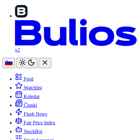
v2
Feed
Watchlist
Koledar
Članki
Flash News
Fair Price Index
StockBot