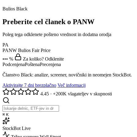
Bulios Black
Preberite cel članek o PANW
Poleg tega odklenete pošteno vrednost in dodatna orodja
PA
PANW
Bulios Fair Price
••• %
Za koliko? Odklenite
Podcenjena
Poštena
Precenjena
Članstvo Black: analize, screener, novičniki in neomejen StockBot.
Aktivirajte 7 dni brezplačno
Več informacij
4.45
·
+200K vlagateljev v skupnosti
⌘
K
StockBot
Live
Tržne razmere
Wall Street