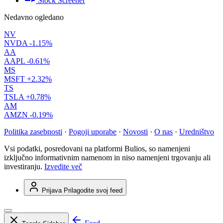
Stock Screener
Nedavno ogledano
NV
NVDA
-1.15%
AA
AAPL
-0.61%
MS
MSFT
+2.32%
TS
TSLA
+0.78%
AM
AMZN
-0.19%
Politika zasebnosti
·
Pogoji uporabe
·
Novosti
·
O nas
·
Uredništvo
Vsi podatki, posredovani na platformi Bulios, so namenjeni
izključno informativnim namenom in niso namenjeni trgovanju ali
investiranju.
Izvedite več
Prijava
Prilagodite svoj feed