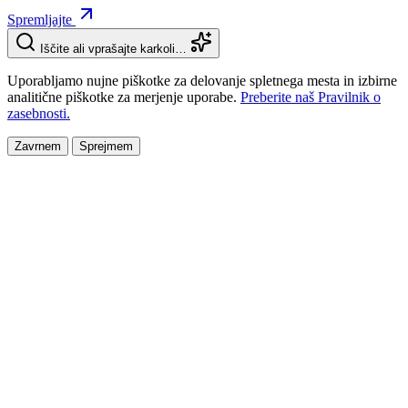
Spremljajte
Iščite ali vprašajte karkoli…
Uporabljamo nujne piškotke za delovanje spletnega mesta in izbirne
analitične piškotke za merjenje uporabe.
Preberite naš Pravilnik o
zasebnosti.
Zavrnem
Sprejmem