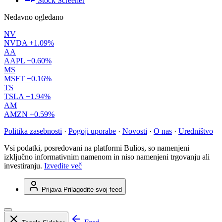
Stock Screener
Nedavno ogledano
NV
NVDA
+1.09%
AA
AAPL
+0.60%
MS
MSFT
+0.16%
TS
TSLA
+1.94%
AM
AMZN
+0.59%
Politika zasebnosti
·
Pogoji uporabe
·
Novosti
·
O nas
·
Uredništvo
Vsi podatki, posredovani na platformi Bulios, so namenjeni
izključno informativnim namenom in niso namenjeni trgovanju ali
investiranju.
Izvedite več
Prijava
Prilagodite svoj feed