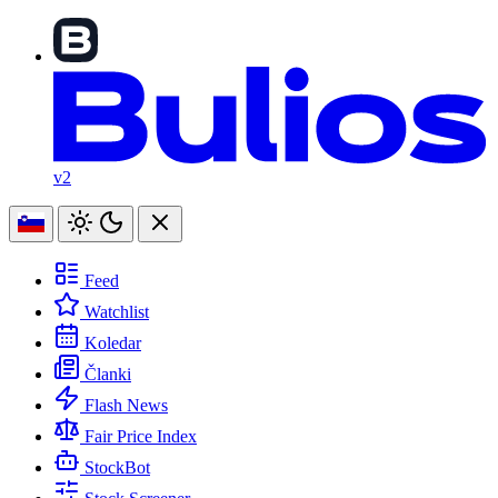
v2
Feed
Watchlist
Koledar
Članki
Flash News
Fair Price Index
StockBot