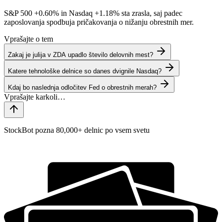
S&P 500
+0.60%
in Nasdaq
+1.18%
sta zrasla, saj padec
zaposlovanja spodbuja pričakovanja o nižanju obrestnih mer.
Vprašajte o tem
Zakaj je julija v ZDA upadlo število delovnih mest?
Katere tehnološke delnice so danes dvignile Nasdaq?
Kdaj bo naslednja odločitev Fed o obrestnih merah?
StockBot pozna 80,000+ delnic po vsem svetu