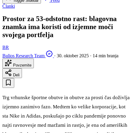
Feed
Toggle Sidebar
Članki
Prostor za 53-odstotno rast: blagovna
znamka ima koristi od izjemne moči
svojega portfelja
BR
Bulios Research Team
·
30. oktober 2025
·
14 min branja
Povzemite
Deli
Trg vrhunske športne obutve in obutve za prosti čas doživlja
izjemno zanimivo fazo. Medtem ko velike korporacije, kot
sta Nike in Adidas, poskušajo po ciklu pandemije ponovno
najti ravnovesje med maržami in rastjo, je ena od ameriških