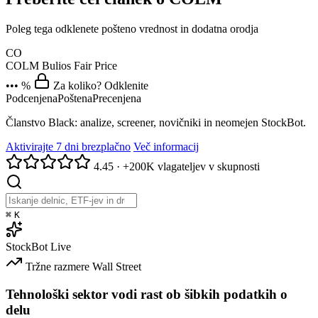
Poleg tega odklenete pošteno vrednost in dodatna orodja
CO
COLM
Bulios Fair Price
••• %
Za koliko? Odklenite
Podcenjena
Poštena
Precenjena
Članstvo Black: analize, screener, novičniki in neomejen StockBot.
Aktivirajte 7 dni brezplačno
Več informacij
4.45
·
+200K vlagateljev v skupnosti
⌘
K
StockBot
Live
Tržne razmere
Wall Street
Tehnološki sektor vodi rast ob šibkih podatkih o
delu