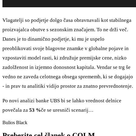
Vlagatelji so podjetje dolgo časa obravnavali kot stabilnega
proizvajalca obutve s sezonskim značajem. To ne drži več.
Danes je to dinamično podjetje, ki mu je uspelo
preoblikovati svoje blagovne znamke v globalne pojave in
vzpostaviti model rasti, ki združuje premijske cene, nizko
zadolženost in izjemno donosnost kapitala. Vendar se trg še
vedno ne zaveda celotnega obsega sprememb, ki se dogajajo
- in prav tu analitiki vidijo prostor za znatno prevrednotenje.
Po novi analizi banke UBS bi se lahko vrednost delnice
povečala za
53 %
če se uresniči scenarij…
Bulios Black
Preberite cel članek o COLM