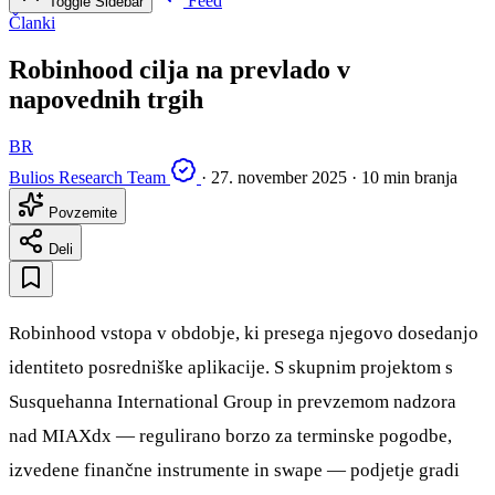
Feed
Toggle Sidebar
Članki
Robinhood cilja na prevlado v
napovednih trgih
BR
Bulios Research Team
·
27. november 2025
·
10 min branja
Povzemite
Deli
Robinhood vstopa v obdobje, ki presega njegovo dosedanjo
identiteto posredniške aplikacije. S skupnim projektom s
Susquehanna International Group in prevzemom nadzora
nad MIAXdx — regulirano borzo za terminske pogodbe,
izvedene finančne instrumente in swape — podjetje gradi