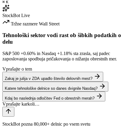
⌘
K
StockBot
Live
Tržne razmere
Wall Street
Tehnološki sektor vodi rast ob šibkih podatkih o
delu
S&P 500
+0.60%
in Nasdaq
+1.18%
sta zrasla, saj padec
zaposlovanja spodbuja pričakovanja o nižanju obrestnih mer.
Vprašajte o tem
Zakaj je julija v ZDA upadlo število delovnih mest?
Katere tehnološke delnice so danes dvignile Nasdaq?
Kdaj bo naslednja odločitev Fed o obrestnih merah?
StockBot pozna 80,000+ delnic po vsem svetu