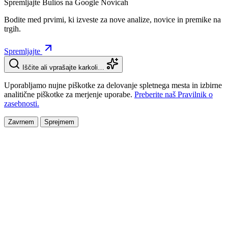
Spremljajte Bulios na Google Novicah
Bodite med prvimi, ki izveste za nove analize, novice in premike na
trgih.
Spremljajte
Iščite ali vprašajte karkoli…
Uporabljamo nujne piškotke za delovanje spletnega mesta in izbirne
analitične piškotke za merjenje uporabe.
Preberite naš Pravilnik o
zasebnosti.
Zavrnem
Sprejmem