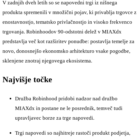
V zadnjih dveh letih so se napovedni trgi iz nišnega
produkta spremenili v množični pojav, ki privablja trgovce z
enostavnostjo, tematsko privlačnostjo in visoko frekvenco
trgovanja. Robinhoodov 90-odstotni delež v MIAXdx
predstavlja več kot razširitev ponudbe: postavlja temelje za
novo, donosnejšo ekonomsko arhitekturo vsake pogodbe,
sklenjene znotraj njegovega ekosistema.
Najvišje točke
Družba Robinhood pridobi nadzor nad družbo
MIAXdx in postane ne le posrednik, temveč tudi
upravljavec borze za trge napovedi.
Trgi napovedi so najhitreje rastoči produkt podjetja,