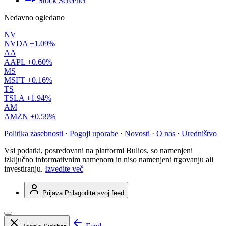
Stock Screener
Nedavno ogledano
NV
NVDA
+1.09%
AA
AAPL
+0.60%
MS
MSFT
+0.16%
TS
TSLA
+1.94%
AM
AMZN
+0.59%
Politika zasebnosti
·
Pogoji uporabe
·
Novosti
·
O nas
·
Uredništvo
Vsi podatki, posredovani na platformi Bulios, so namenjeni
izključno informativnim namenom in niso namenjeni trgovanju ali
investiranju.
Izvedite več
Prijava
Prilagodite svoj feed