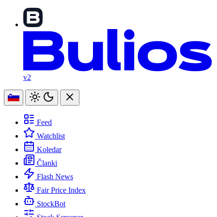
v2
Feed
Watchlist
Koledar
Članki
Flash News
Fair Price Index
StockBot