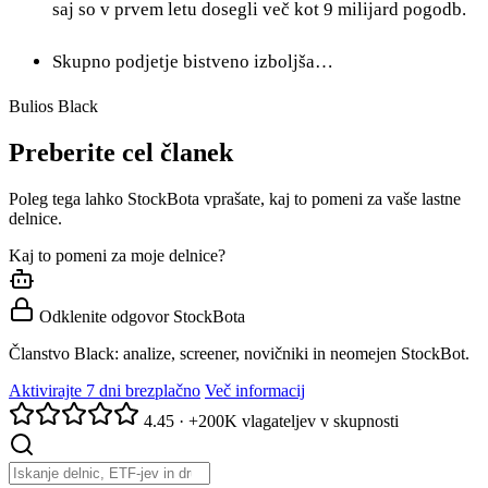
saj so v prvem letu dosegli več kot 9 milijard pogodb.
Skupno podjetje bistveno izboljša…
Bulios Black
Preberite cel članek
Poleg tega lahko StockBota vprašate, kaj to pomeni za vaše lastne
delnice.
Kaj to pomeni za moje delnice?
Odklenite odgovor StockBota
Članstvo Black: analize, screener, novičniki in neomejen StockBot.
Aktivirajte 7 dni brezplačno
Več informacij
4.45
·
+200K vlagateljev v skupnosti