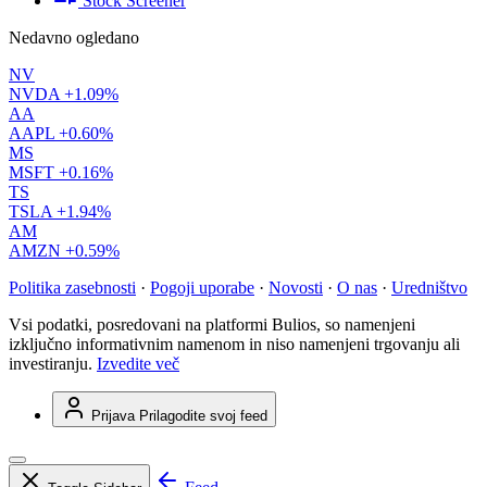
Stock Screener
Nedavno ogledano
NV
NVDA
+1.09%
AA
AAPL
+0.60%
MS
MSFT
+0.16%
TS
TSLA
+1.94%
AM
AMZN
+0.59%
Politika zasebnosti
·
Pogoji uporabe
·
Novosti
·
O nas
·
Uredništvo
Vsi podatki, posredovani na platformi Bulios, so namenjeni
izključno informativnim namenom in niso namenjeni trgovanju ali
investiranju.
Izvedite več
Prijava
Prilagodite svoj feed