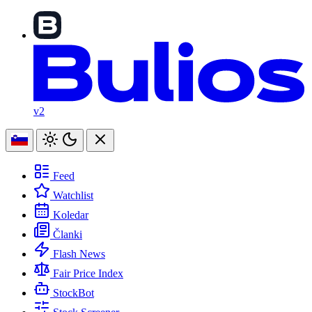
v2
Feed
Watchlist
Koledar
Članki
Flash News
Fair Price Index
StockBot