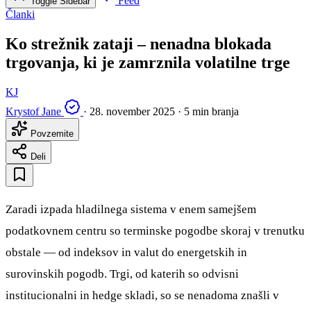
Feed
Toggle Sidebar
Članki
Ko strežnik zataji – nenadna blokada
trgovanja, ki je zamrznila volatilne trge
KJ
Krystof Jane
·
28. november 2025
·
5 min branja
Povzemite
Deli
Zaradi izpada hladilnega sistema v enem samejšem
podatkovnem centru so terminske pogodbe skoraj v trenutku
obstale — od indeksov in valut do energetskih in
surovinskih pogodb. Trgi, od katerih so odvisni
institucionalni in hedge skladi, so se nenadoma znašli v