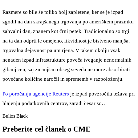
Razmere so bile še toliko bolj zapletene, ker se je izpad
zgodil na dan skrajšanega trgovanja po ameriškem prazniku
zahvalni dan, znanem kot črni petek. Tradicionalno so trgi
na ta dan odprti le omejeno, likvidnost je bistveno manjša,
trgovalna dejavnost pa umirjena. V takem okolju vsak
nenaden izpad infrastrukture poveča tveganje nenormalnih
gibanj cen, saj zmanjšan obseg seveda ne more absorbirati
povečane količine naročil in sprememb v razpoloženju.
Po poročanju agencije Reuters
je izpad povzročila težava pri
hlajenju podatkovnih centrov, zaradi česar so…
Bulios Black
Preberite cel članek o CME