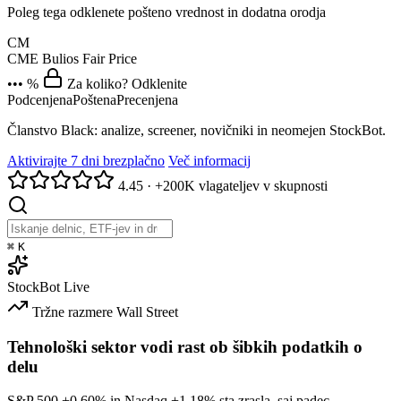
Poleg tega odklenete pošteno vrednost in dodatna orodja
CM
CME
Bulios Fair Price
••• %
Za koliko? Odklenite
Podcenjena
Poštena
Precenjena
Članstvo Black: analize, screener, novičniki in neomejen StockBot.
Aktivirajte 7 dni brezplačno
Več informacij
4.45
·
+200K vlagateljev v skupnosti
⌘
K
StockBot
Live
Tržne razmere
Wall Street
Tehnološki sektor vodi rast ob šibkih podatkih o
delu
S&P 500
+0.60%
in Nasdaq
+1.18%
sta zrasla, saj padec