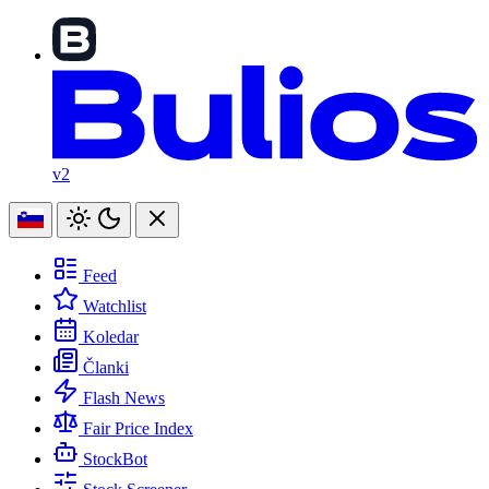
v2
Feed
Watchlist
Koledar
Članki
Flash News
Fair Price Index
StockBot