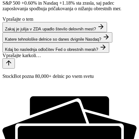
S&P 500
+0.60%
in Nasdaq
+1.18%
sta zrasla, saj padec
zaposlovanja spodbuja pričakovanja o nižanju obrestnih mer.
Vprašajte o tem
Zakaj je julija v ZDA upadlo število delovnih mest?
Katere tehnološke delnice so danes dvignile Nasdaq?
Kdaj bo naslednja odločitev Fed o obrestnih merah?
StockBot pozna 80,000+ delnic po vsem svetu