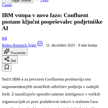
Feed
Toggle Sidebar
Članki
IBM vstopa v novo fazo: Confluent
postane ključni pospeševalec podjetniške
AI
BR
Bulios Research Team
·
11. december 2025
·
9 min branja
Povzemite
Deli
Načrt IBM-a za prevzem Confluenta predstavlja eno
najpomembnejših strateških odločitev podjetja v zadnjih
letih. Z naraščajočo uporabo umetne inteligence v velikih
organizacijah so prav podatkovni tokovi v realnem času