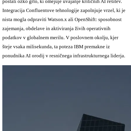
postali ozko grlo, ki omejuje uvajanje kritičnih AI rešitev.
Integracija Confluentove tehnologije zapolnjuje vrzel, ki je
nista mogla odpraviti Watson.x ali OpenShift: sposobnost
zajemanja, obdelave in aktiviranja živih operativnih
podatkov v globalnem merilu. V poslovnem okolju, kjer
šteje vsaka milisekunda, ta poteza IBM premakne iz
ponudnika AI orodij v resničnega infrastrukturnega liderja.