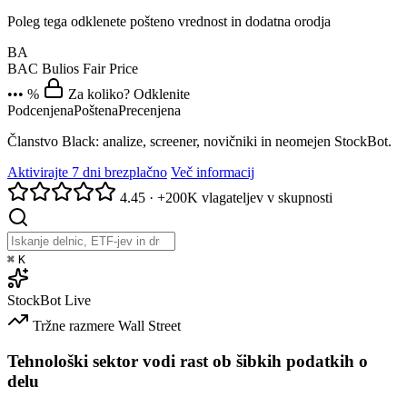
Poleg tega odklenete pošteno vrednost in dodatna orodja
BA
BAC
Bulios Fair Price
••• %
Za koliko? Odklenite
Podcenjena
Poštena
Precenjena
Članstvo Black: analize, screener, novičniki in neomejen StockBot.
Aktivirajte 7 dni brezplačno
Več informacij
4.45
·
+200K vlagateljev v skupnosti
⌘
K
StockBot
Live
Tržne razmere
Wall Street
Tehnološki sektor vodi rast ob šibkih podatkih o
delu