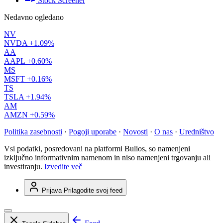
Stock Screener
Nedavno ogledano
NV
NVDA
+1.09%
AA
AAPL
+0.60%
MS
MSFT
+0.16%
TS
TSLA
+1.94%
AM
AMZN
+0.59%
Politika zasebnosti
·
Pogoji uporabe
·
Novosti
·
O nas
·
Uredništvo
Vsi podatki, posredovani na platformi Bulios, so namenjeni
izključno informativnim namenom in niso namenjeni trgovanju ali
investiranju.
Izvedite več
Prijava
Prilagodite svoj feed