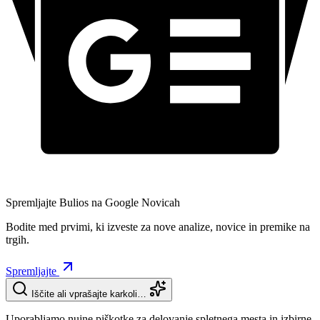
Spremljajte Bulios na Google Novicah
Bodite med prvimi, ki izveste za nove analize, novice in premike na
trgih.
Spremljajte
Iščite ali vprašajte karkoli…
Uporabljamo nujne piškotke za delovanje spletnega mesta in izbirne