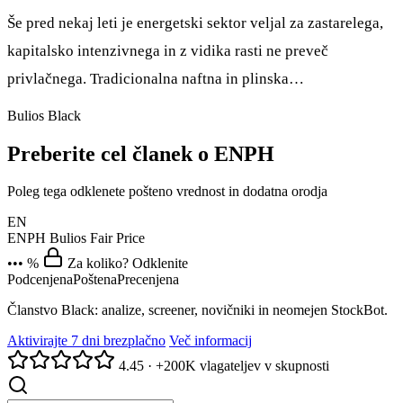
Še pred nekaj leti je energetski sektor veljal za zastarelega,
kapitalsko intenzivnega in z vidika rasti ne preveč
privlačnega. Tradicionalna naftna in plinska…
Bulios Black
Preberite cel članek o ENPH
Poleg tega odklenete pošteno vrednost in dodatna orodja
EN
ENPH
Bulios Fair Price
••• %
Za koliko? Odklenite
Podcenjena
Poštena
Precenjena
Članstvo Black: analize, screener, novičniki in neomejen StockBot.
Aktivirajte 7 dni brezplačno
Več informacij
4.45
·
+200K vlagateljev v skupnosti