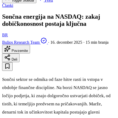
Feed
Toggle Sidebar
Članki
Sončna energija na NASDAQ: zakaj
dobičkonosnost postaja ključna
BR
Bulios Research Team
·
16. december 2025
·
15 min branja
Povzemite
Deli
Sončni sektor se odmika od faze hitre rasti in vstopa v
obdobje finančne discipline. Na borzi NASDAQ se jasno
ločijo podjetja, ki znajo dolgoročno ustvarjati dobiček, od
tistih, ki temeljijo predvsem na pričakovanjih. Marže,
denarni tok in učinkovitost kapitala postajajo glavni