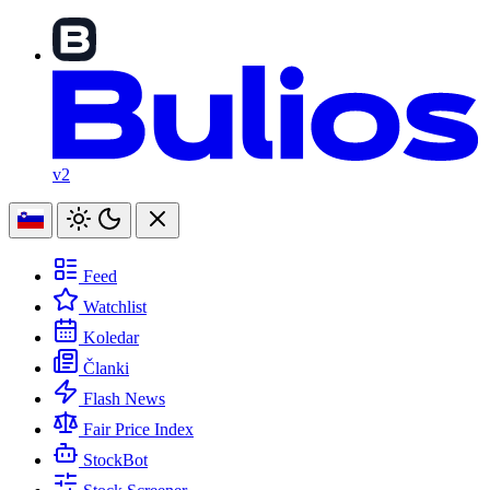
v2
Feed
Watchlist
Koledar
Članki
Flash News
Fair Price Index
StockBot