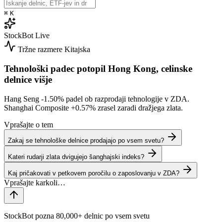
⌘
K
StockBot
Live
Tržne razmere
Kitajska
Tehnološki padec potopil Hong Kong, celinske
delnice višje
Hang Seng
-1.50%
padel ob razprodaji tehnologije v ZDA.
Shanghai Composite
+0.57%
zrasel zaradi dražjega zlata.
Vprašajte o tem
Zakaj se tehnološke delnice prodajajo po vsem svetu?
Kateri rudarji zlata dvigujejo šanghajski indeks?
Kaj pričakovati v petkovem poročilu o zaposlovanju v ZDA?
StockBot pozna 80,000+ delnic po vsem svetu