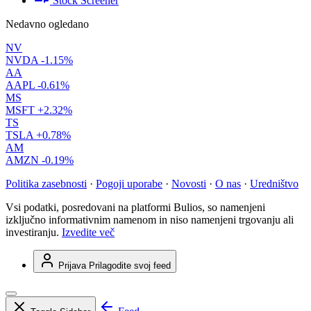
Stock Screener
Nedavno ogledano
NV
NVDA
-1.15%
AA
AAPL
-0.61%
MS
MSFT
+2.32%
TS
TSLA
+0.78%
AM
AMZN
-0.19%
Politika zasebnosti
·
Pogoji uporabe
·
Novosti
·
O nas
·
Uredništvo
Vsi podatki, posredovani na platformi Bulios, so namenjeni
izključno informativnim namenom in niso namenjeni trgovanju ali
investiranju.
Izvedite več
Prijava
Prilagodite svoj feed