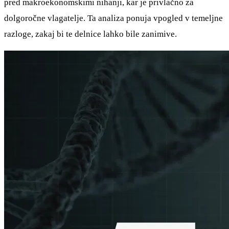
pred makroekonomskimi nihanji, kar je privlačno za
dolgoročne vlagatelje. Ta analiza ponuja vpogled v temeljne
razloge, zakaj bi te delnice lahko bile zanimive.