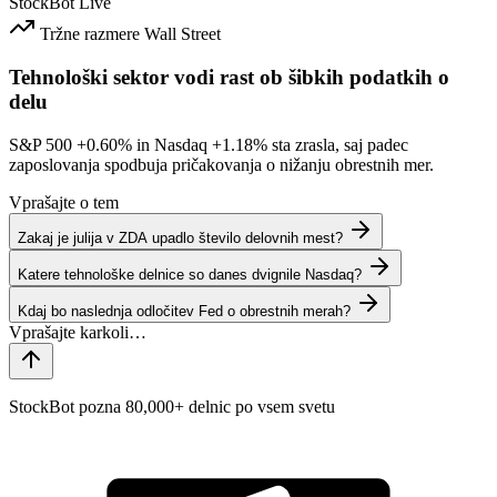
StockBot
Live
Tržne razmere
Wall Street
Tehnološki sektor vodi rast ob šibkih podatkih o
delu
S&P 500
+0.60%
in Nasdaq
+1.18%
sta zrasla, saj padec
zaposlovanja spodbuja pričakovanja o nižanju obrestnih mer.
Vprašajte o tem
Zakaj je julija v ZDA upadlo število delovnih mest?
Katere tehnološke delnice so danes dvignile Nasdaq?
Kdaj bo naslednja odločitev Fed o obrestnih merah?
StockBot pozna 80,000+ delnic po vsem svetu