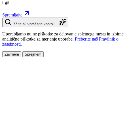
trgih.
Spremljajte
Iščite ali vprašajte karkoli…
Uporabljamo nujne piškotke za delovanje spletnega mesta in izbirne
analitične piškotke za merjenje uporabe.
Preberite naš Pravilnik o
zasebnosti.
Zavrnem
Sprejmem