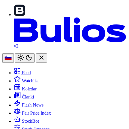
v2
Feed
Watchlist
Koledar
Članki
Flash News
Fair Price Index
StockBot