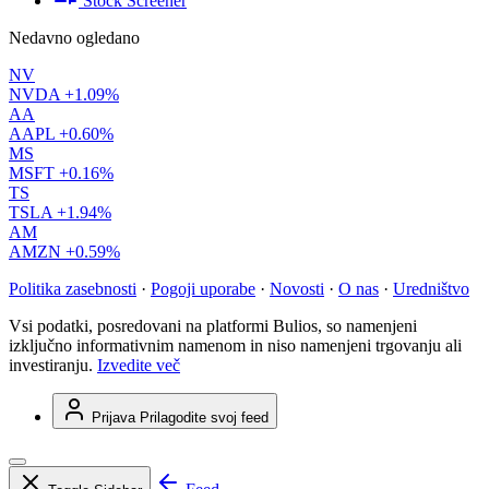
Stock Screener
Nedavno ogledano
NV
NVDA
+1.09%
AA
AAPL
+0.60%
MS
MSFT
+0.16%
TS
TSLA
+1.94%
AM
AMZN
+0.59%
Politika zasebnosti
·
Pogoji uporabe
·
Novosti
·
O nas
·
Uredništvo
Vsi podatki, posredovani na platformi Bulios, so namenjeni
izključno informativnim namenom in niso namenjeni trgovanju ali
investiranju.
Izvedite več
Prijava
Prilagodite svoj feed