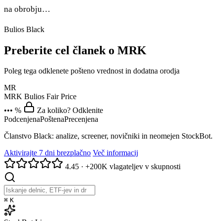
na obrobju…
Bulios Black
Preberite cel članek o MRK
Poleg tega odklenete pošteno vrednost in dodatna orodja
MR
MRK
Bulios Fair Price
••• %
Za koliko? Odklenite
Podcenjena
Poštena
Precenjena
Članstvo Black: analize, screener, novičniki in neomejen StockBot.
Aktivirajte 7 dni brezplačno
Več informacij
4.45
·
+200K vlagateljev v skupnosti
⌘
K