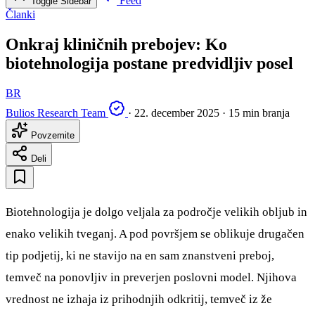
Feed
Toggle Sidebar
Članki
Onkraj kliničnih prebojev: Ko
biotehnologija postane predvidljiv posel
BR
Bulios Research Team
·
22. december 2025
·
15 min branja
Povzemite
Deli
Biotehnologija je dolgo veljala za področje velikih obljub in
enako velikih tveganj. A pod površjem se oblikuje drugačen
tip podjetij, ki ne stavijo na en sam znanstveni preboj,
temveč na ponovljiv in preverjen poslovni model. Njihova
vrednost ne izhaja iz prihodnjih odkritij, temveč iz že