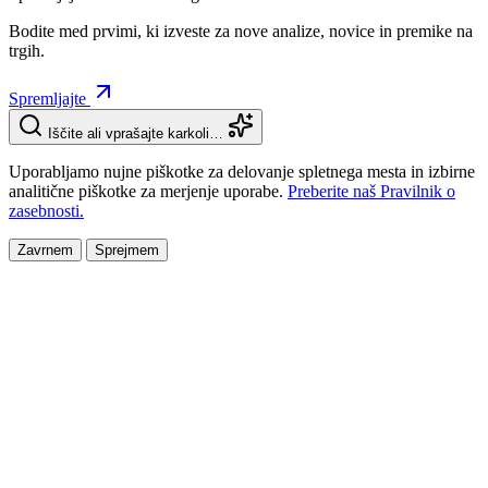
Bodite med prvimi, ki izveste za nove analize, novice in premike na
trgih.
Spremljajte
Iščite ali vprašajte karkoli…
Uporabljamo nujne piškotke za delovanje spletnega mesta in izbirne
analitične piškotke za merjenje uporabe.
Preberite naš Pravilnik o
zasebnosti.
Zavrnem
Sprejmem