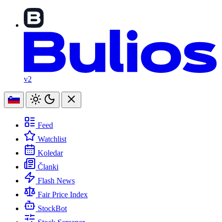
v2
Feed
Watchlist
Koledar
Članki
Flash News
Fair Price Index
StockBot