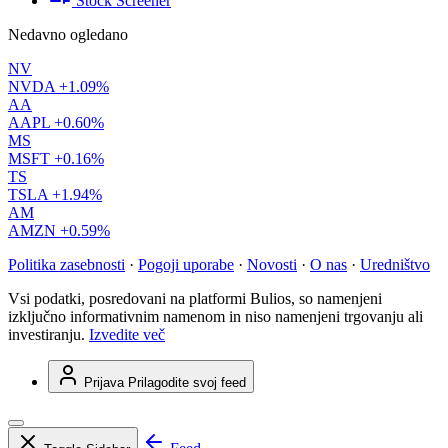
Stock Screener
Nedavno ogledano
NV
NVDA
+1.09%
AA
AAPL
+0.60%
MS
MSFT
+0.16%
TS
TSLA
+1.94%
AM
AMZN
+0.59%
Politika zasebnosti
·
Pogoji uporabe
·
Novosti
·
O nas
·
Uredništvo
Vsi podatki, posredovani na platformi Bulios, so namenjeni
izključno informativnim namenom in niso namenjeni trgovanju ali
investiranju.
Izvedite več
Prijava
Prilagodite svoj feed