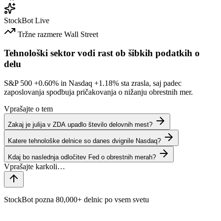
StockBot
Live
Tržne razmere
Wall Street
Tehnološki sektor vodi rast ob šibkih podatkih o
delu
S&P 500
+0.60%
in Nasdaq
+1.18%
sta zrasla, saj padec
zaposlovanja spodbuja pričakovanja o nižanju obrestnih mer.
Vprašajte o tem
Zakaj je julija v ZDA upadlo število delovnih mest?
Katere tehnološke delnice so danes dvignile Nasdaq?
Kdaj bo naslednja odločitev Fed o obrestnih merah?
StockBot pozna 80,000+ delnic po vsem svetu