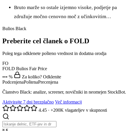
Bruto marže so ostale izjemno visoke, podjetje pa
združuje močno cenovno moč z učinkovitim…
Bulios Black
Preberite cel članek o FOLD
Poleg tega odklenete pošteno vrednost in dodatna orodja
FO
FOLD
Bulios Fair Price
••• %
Za koliko? Odklenite
Podcenjena
Poštena
Precenjena
Članstvo Black: analize, screener, novičniki in neomejen StockBot.
Aktivirajte 7 dni brezplačno
Več informacij
4.45
·
+200K vlagateljev v skupnosti
⌘
K