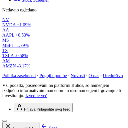
Stock Screener
Nedavno ogledano
NV
NVDA
+1.09%
AA
AAPL
+0.53%
MS
MSFT
-1.79%
TS
TSLA
-0.58%
AM
AMZN
-3.17%
Politika zasebnosti
·
Pogoji uporabe
·
Novosti
·
O nas
·
Uredništvo
Vsi podatki, posredovani na platformi Bulios, so namenjeni
izključno informativnim namenom in niso namenjeni trgovanju ali
investiranju.
Izvedite več
Prijava
Prilagodite svoj feed