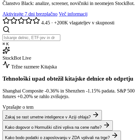
Članstvo Black: analize, screener, novičniki in neomejen StockBot.
Aktivirajte 7 dni brezplačno
Več informacij
4.45
·
+200K vlagateljev v skupnosti
⌘
K
StockBot
Live
Tržne razmere
Kitajska
Tehnološki upad obtežil kitajske delnice ob odprtju
Shanghai Composite
-0.36%
in Shenzhen
-1.15%
padata. S&P 500
futures
+0.20%
se rahlo zvišujejo.
Vprašajte o tem
Zakaj se rast umetne inteligence v Aziji ohlaja?
Kako dogovor o Hormuški ožini vpliva na cene nafte?
Kako bodo podatki o zaposlovanju v ZDA vplivali na trge?