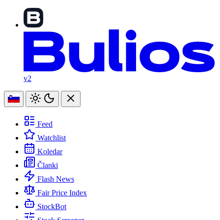
v2
Feed
Watchlist
Koledar
Članki
Flash News
Fair Price Index
StockBot