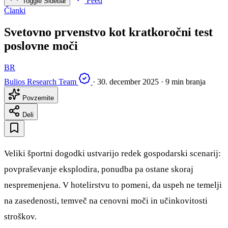
Feed
Toggle Sidebar
Članki
Svetovno prvenstvo kot kratkoročni test
poslovne moči
BR
Bulios Research Team
·
30. december 2025
·
9 min branja
Povzemite
Deli
Veliki športni dogodki ustvarijo redek gospodarski scenarij:
povpraševanje eksplodira, ponudba pa ostane skoraj
nespremenjena. V hotelirstvu to pomeni, da uspeh ne temelji
na zasedenosti, temveč na cenovni moči in učinkovitosti
stroškov.