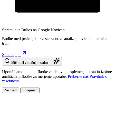
Spremljajte Bulios na Google Novicah
Bodite med prvimi, ki izveste za nove analize, novice in premike na
trgih.
Spremljajte
Iščite ali vprašajte karkoli…
Uporabljamo nujne piškotke za delovanje spletnega mesta in izbirne
analitične piškotke za merjenje uporabe.
Preberite naš Pravilnik o
zasebnosti.
Zavrnem
Sprejmem