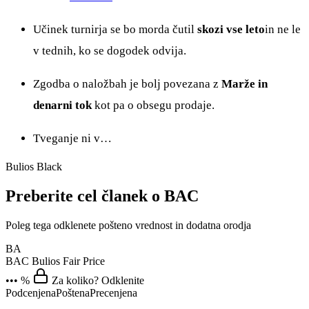
Učinek turnirja se bo morda čutil
skozi vse leto
in ne le
v tednih, ko se dogodek odvija.
Zgodba o naložbah je bolj povezana z
Marže in
denarni tok
kot pa o obsegu prodaje.
Tveganje ni v…
Bulios Black
Preberite cel članek o BAC
Poleg tega odklenete pošteno vrednost in dodatna orodja
BA
BAC
Bulios Fair Price
••• %
Za koliko? Odklenite
Podcenjena
Poštena
Precenjena