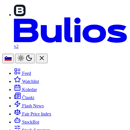
v2
Feed
Watchlist
Koledar
Članki
Flash News
Fair Price Index
StockBot