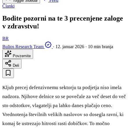
Feed
Toggle Sidebar
Članki
Bodite pozorni na te 3 precenjene zaloge
v zdravstvu!
BR
Bulios Research Team
·
12. januar 2026
·
10 min branja
Povzemite
Deli
Kljub precej defenzivnemu sektorju ta podjetja niso imela
nadzora. Njihove delnice so se povečale za več deset do več
sto odstotkov, vlagatelji pa lahko danes plačajo ceno.
Vrednotenja številnih velikih naslovov so dosegla ravni, ki
komaj še ustrezajo hitrosti rasti dobičkov. To močno