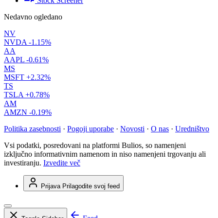
Stock Screener
Nedavno ogledano
NV
NVDA
-1.15%
AA
AAPL
-0.61%
MS
MSFT
+2.32%
TS
TSLA
+0.78%
AM
AMZN
-0.19%
Politika zasebnosti
·
Pogoji uporabe
·
Novosti
·
O nas
·
Uredništvo
Vsi podatki, posredovani na platformi Bulios, so namenjeni
izključno informativnim namenom in niso namenjeni trgovanju ali
investiranju.
Izvedite več
Prijava
Prilagodite svoj feed