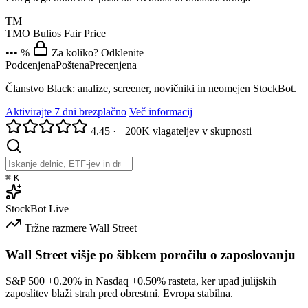
TM
TMO
Bulios Fair Price
••• %
Za koliko? Odklenite
Podcenjena
Poštena
Precenjena
Članstvo Black: analize, screener, novičniki in neomejen StockBot.
Aktivirajte 7 dni brezplačno
Več informacij
4.45
·
+200K vlagateljev v skupnosti
⌘
K
StockBot
Live
Tržne razmere
Wall Street
Wall Street višje po šibkem poročilu o zaposlovanju
S&P 500
+0.20%
in Nasdaq
+0.50%
rasteta, ker upad julijskih
zaposlitev blaži strah pred obrestmi. Evropa stabilna.