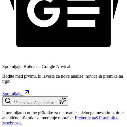
Spremljajte Bulios na Google Novicah
Bodite med prvimi, ki izveste za nove analize, novice in premike na
trgih.
Spremljajte
Iščite ali vprašajte karkoli…
Uporabljamo nujne piškotke za delovanje spletnega mesta in izbirne
analitične piškotke za merjenje uporabe.
Preberite naš Pravilnik o
zasebnosti.