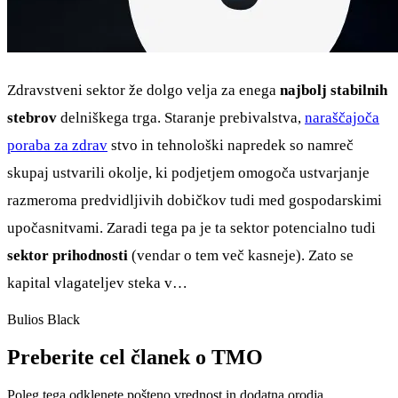
Zdravstveni sektor že dolgo velja za enega
najbolj stabilnih
stebrov
delniškega trga. Staranje prebivalstva,
naraščajoča
poraba za zdrav
stvo in tehnološki napredek so namreč
skupaj ustvarili okolje, ki podjetjem omogoča ustvarjanje
razmeroma predvidljivih dobičkov tudi med gospodarskimi
upočasnitvami. Zaradi tega pa je ta sektor potencialno tudi
sektor prihodnosti
(vendar o tem več kasneje). Zato se
kapital vlagateljev steka v…
Bulios Black
Preberite cel članek o TMO
Poleg tega odklenete pošteno vrednost in dodatna orodja