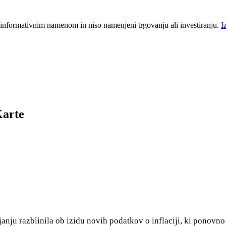
 informativnim namenom in niso namenjeni trgovanju ali investiranju.
I
Karte
nju razblinila ob izidu novih podatkov o inflaciji, ki ponovno p