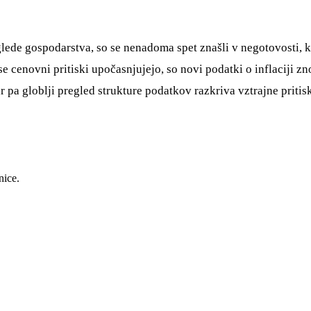
i glede gospodarstva, so se nenadoma spet znašli v negotovosti,
 se cenovni pritiski upočasnjujejo, so novi podatki o inflaciji z
pa globlji pregled strukture podatkov razkriva vztrajne pritisk
nice.