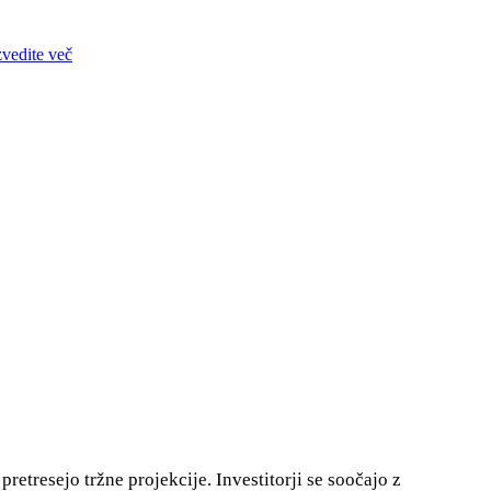
zvedite več
retresejo tržne projekcije. Investitorji se soočajo z