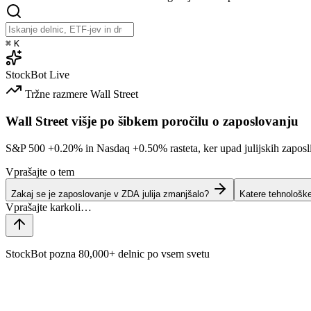
⌘
K
StockBot
Live
Tržne razmere
Wall Street
Wall Street višje po šibkem poročilu o zaposlovanju
S&P 500
+0.20%
in Nasdaq
+0.50%
rasteta, ker upad julijskih zaposl
Vprašajte o tem
Zakaj se je zaposlovanje v ZDA julija zmanjšalo?
Katere tehnološk
StockBot pozna 80,000+ delnic po vsem svetu