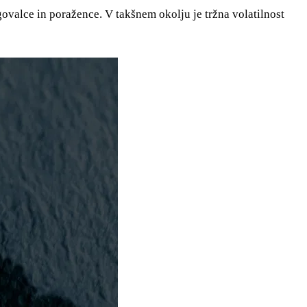
govalce in poražence. V takšnem okolju je tržna volatilnost