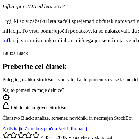
Inflacija v ZDA od leta 2017
Trgi, ki so v začetku leta začeli sprejemati občutek gotovost
inflaciji. Po vrsti pomirjujočih podatkov, ki so nakazovali, da
inflaciji
sicer niso pokazali dramatičnega presenečenja, vendar 
Bulios Black
Preberite cel članek
Poleg tega lahko StockBota vprašate, kaj to pomeni za vaše lastne del
Kaj to pomeni za moje delnice?
Odklenite odgovor StockBota
Članstvo Black: analize, screener, novičniki in neomejen StockBot.
Aktivirajte 7 dni brezplačno
Več informacij
4.45
·
+200K vlagateljev v skupnosti