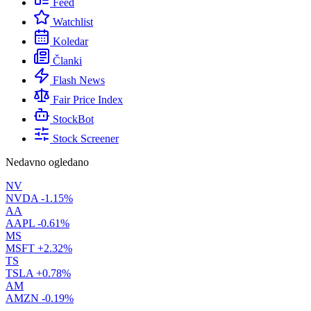
Feed
Watchlist
Koledar
Članki
Flash News
Fair Price Index
StockBot
Stock Screener
Nedavno ogledano
NV
NVDA
-1.15%
AA
AAPL
-0.61%
MS
MSFT
+2.32%
TS
TSLA
+0.78%
AM
AMZN
-0.19%