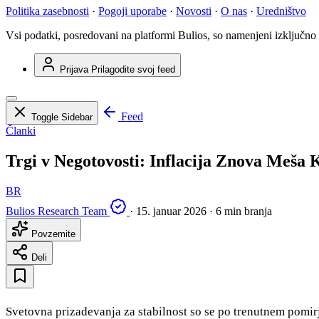
Politika zasebnosti
·
Pogoji uporabe
·
Novosti
·
O nas
·
Uredništvo
Vsi podatki, posredovani na platformi Bulios, so namenjeni izključno
Prijava
Prilagodite svoj feed
Feed
Toggle Sidebar
Članki
Trgi v Negotovosti: Inflacija Znova Meša 
BR
Bulios Research Team
·
15. januar 2026
·
6 min branja
Povzemite
Deli
Svetovna prizadevanja za stabilnost so se po trenutnem pomirja