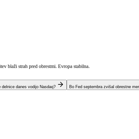
itev blaži strah pred obrestmi. Evropa stabilna.
e delnice danes vodijo Nasdaq?
Bo Fed septembra zvišal obrestne me