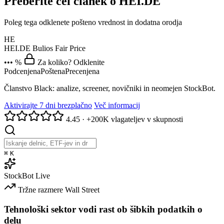
Preberite cel članek o HEI.DE
Poleg tega odklenete pošteno vrednost in dodatna orodja
HE
HEI.DE
Bulios Fair Price
••• %
Za koliko? Odklenite
Podcenjena
Poštena
Precenjena
Članstvo Black: analize, screener, novičniki in neomejen StockBot.
Aktivirajte 7 dni brezplačno
Več informacij
4.45
·
+200K vlagateljev v skupnosti
⌘
K
StockBot
Live
Tržne razmere
Wall Street
Tehnološki sektor vodi rast ob šibkih podatkih o
delu