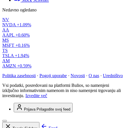
Stock Screener
Nedavno ogledano
NV
NVDA
+1.09%
AA
AAPL
+0.60%
MS
MSFT
+0.16%
TS
TSLA
+1.94%
AM
AMZN
+0.59%
Politika zasebnosti
·
Pogoji uporabe
·
Novosti
·
O nas
·
Uredništvo
Vsi podatki, posredovani na platformi Bulios, so namenjeni
izključno informativnim namenom in niso namenjeni trgovanju ali
investiranju.
Izvedite več
Prijava
Prilagodite svoj feed