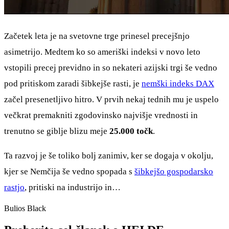
Začetek leta je na svetovne trge prinesel precejšnjo
asimetrijo. Medtem ko so ameriški indeksi v novo leto
vstopili precej previdno in so nekateri azijski trgi še vedno
pod pritiskom zaradi šibkejše rasti, je
nemški indeks DAX
začel presenetljivo hitro. V prvih nekaj tednih mu je uspelo
večkrat premakniti zgodovinsko najvišje vrednosti in
trenutno se giblje blizu meje
25.000 točk
.
Ta razvoj je še toliko bolj zanimiv, ker se dogaja v okolju,
kjer se Nemčija še vedno spopada s
šibkejšo gospodarsko
rastjo
, pritiski na industrijo in…
Bulios Black