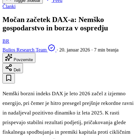
Feed
Toggle Sidebar
Članki
Močan začetek DAX-a: Nemško
gospodarstvo in borza v ospredju
BR
Bulios Research Team
·
20. januar 2026
·
7 min branja
Povzemite
Deli
Nemški borzni indeks DAX je leto 2026 začel z izjemno
energijo, pri čemer je hitro presegel prejšnje rekordne ravni
in nadaljeval pozitivno dinamiko iz leta 2025. K rasti
prispevajo stabilni rezultati podjetij, pričakovanja glede
fiskalnega spodbujanja in premiki kapitala proti cikličnim