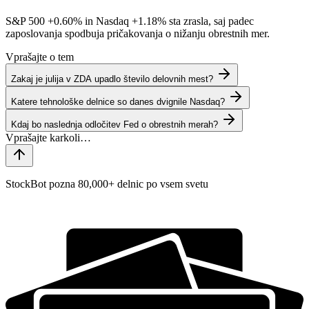
S&P 500
+0.60%
in Nasdaq
+1.18%
sta zrasla, saj padec
zaposlovanja spodbuja pričakovanja o nižanju obrestnih mer.
Vprašajte o tem
Zakaj je julija v ZDA upadlo število delovnih mest?
Katere tehnološke delnice so danes dvignile Nasdaq?
Kdaj bo naslednja odločitev Fed o obrestnih merah?
StockBot pozna 80,000+ delnic po vsem svetu