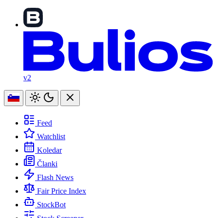
v2
Feed
Watchlist
Koledar
Članki
Flash News
Fair Price Index
StockBot