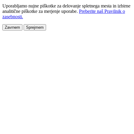
Uporabljamo nujne piškotke za delovanje spletnega mesta in izbirne
analitične piškotke za merjenje uporabe.
Preberite naš Pravilnik o
zasebnosti.
Zavrnem
Sprejmem