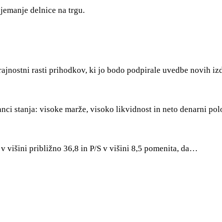
jemanje delnice na trgu.
jnostni rasti prihodkov, ki jo bodo podpirale uvedbe novih izdel
ci stanja: visoke marže, visoko likvidnost in neto denarni pol
v višini približno 36,8 in P/S v višini 8,5 pomenita, da…