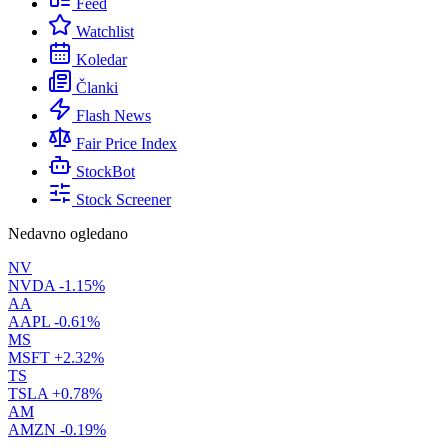
Feed
Watchlist
Koledar
Članki
Flash News
Fair Price Index
StockBot
Stock Screener
Nedavno ogledano
NV
NVDA
-1.15%
AA
AAPL
-0.61%
MS
MSFT
+2.32%
TS
TSLA
+0.78%
AM
AMZN
-0.19%