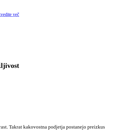
zvedite več
ljivost
ast. Takrat kakovostna podjetja postanejo preizkus