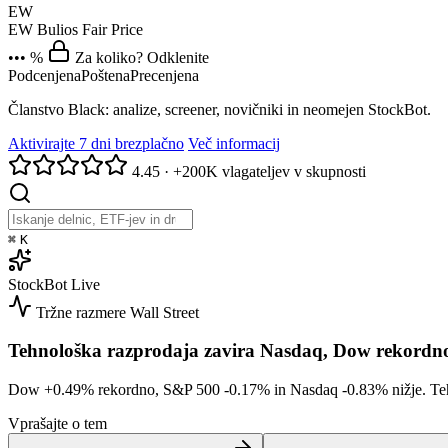
EW
EW
Bulios Fair Price
••• %
Za koliko? Odklenite
Podcenjena
Poštena
Precenjena
Članstvo Black: analize, screener, novičniki in neomejen StockBot.
Aktivirajte 7 dni brezplačno
Več informacij
4.45
·
+200K vlagateljev v skupnosti
⌘
K
StockBot
Live
Tržne razmere
Wall Street
Tehnološka razprodaja zavira Nasdaq, Dow rekordn
Dow
+0.49%
rekordno, S&P 500
-0.17%
in Nasdaq
-0.83%
nižje. Te
Vprašajte o tem