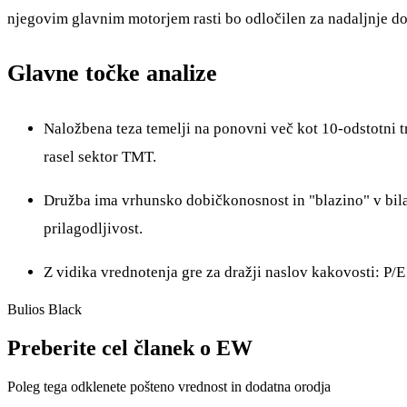
njegovim glavnim motorjem rasti bo odločilen za nadaljnje do
Glavne točke analize
Naložbena teza temelji na ponovni več kot 10-odstotni tra
rasel sektor TMT.
Družba ima vrhunsko dobičkonosnost in "blazino" v bilan
prilagodljivost.
Z vidika vrednotenja gre za dražji naslov kakovosti: P/E 
Bulios Black
Preberite cel članek o EW
Poleg tega odklenete pošteno vrednost in dodatna orodja