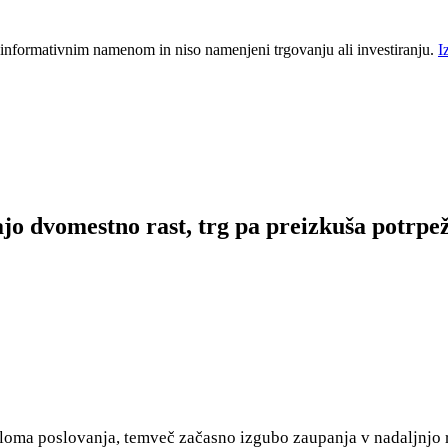
 informativnim namenom in niso namenjeni trgovanju ali investiranju.
I
jo dvomestno rast, trg pa preizkuša potrpež
loma poslovanja, temveč začasno izgubo zaupanja v nadaljnjo r