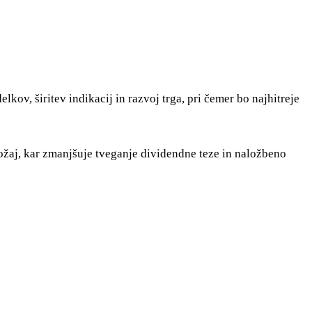
kov, širitev indikacij in razvoj trga, pri čemer bo najhitreje
ožaj, kar zmanjšuje tveganje dividendne teze in naložbeno