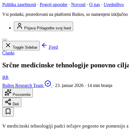
Politika zasebnosti
·
Pogoji uporabe
·
Novosti
·
O nas
·
Uredništvo
Vsi podatki, posredovani na platformi Bulios, so namenjeni izključno
Prijava
Prilagodite svoj feed
Feed
Toggle Sidebar
Članki
Srčne medicinske tehnologije ponovno cilja
BR
Bulios Research Team
·
23. januar 2026
·
14 min branja
Povzemite
Deli
V medicinski tehnologiji padci tečajev pogosto ne pomenijo z