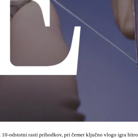
10-odstotni rasti prihodkov, pri čemer ključno vlogo igra hitr