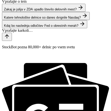
Vprašajte o tem
Zakaj je julija v ZDA upadlo število delovnih mest?
Katere tehnološke delnice so danes dvignile Nasdaq?
Kdaj bo naslednja odločitev Fed o obrestnih merah?
StockBot pozna 80,000+ delnic po vsem svetu