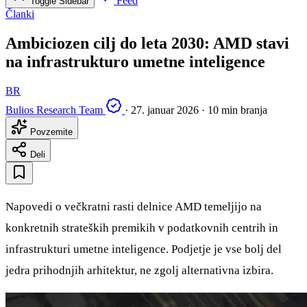
Feed
Toggle Sidebar
Članki
Ambiciozen cilj do leta 2030: AMD stavi
na infrastrukturo umetne inteligence
BR
Bulios Research Team
·
27. januar 2026
·
10 min branja
Povzemite
Deli
Napovedi o večkratni rasti delnice AMD temeljijo na
konkretnih strateških premikih v podatkovnih centrih in
infrastrukturi umetne inteligence. Podjetje je vse bolj del
jedra prihodnjih arhitektur, ne zgolj alternativna izbira.