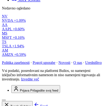
Stock Screener
Nedavno ogledano
NV
NVDA
+1.09%
AA
AAPL
+0.60%
MS
MSFT
+0.16%
TS
TSLA
+1.94%
AM
AMZN
+0.59%
Politika zasebnosti
·
Pogoji uporabe
·
Novosti
·
O nas
·
Uredništvo
Vsi podatki, posredovani na platformi Bulios, so namenjeni
izključno informativnim namenom in niso namenjeni trgovanju ali
investiranju.
Izvedite več
Prijava
Prilagodite svoj feed