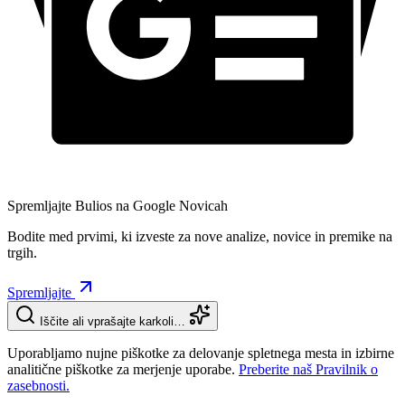
Spremljajte Bulios na Google Novicah
Bodite med prvimi, ki izveste za nove analize, novice in premike na
trgih.
Spremljajte
Iščite ali vprašajte karkoli…
Uporabljamo nujne piškotke za delovanje spletnega mesta in izbirne
analitične piškotke za merjenje uporabe.
Preberite naš Pravilnik o
zasebnosti.