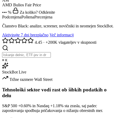
AM
AMD
Bulios Fair Price
••• %
Za koliko? Odklenite
Podcenjena
Poštena
Precenjena
Članstvo Black: analize, screener, novičniki in neomejen StockBot.
Aktivirajte 7 dni brezplačno
Več informacij
4.45
·
+200K vlagateljev v skupnosti
⌘
K
StockBot
Live
Tržne razmere
Wall Street
Tehnološki sektor vodi rast ob šibkih podatkih o
delu
S&P 500
+0.60%
in Nasdaq
+1.18%
sta zrasla, saj padec
zaposlovanja spodbuja pričakovanja o nižanju obrestnih mer.