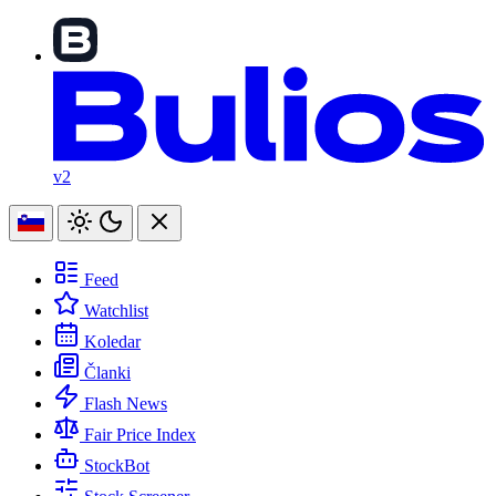
v2
Feed
Watchlist
Koledar
Članki
Flash News
Fair Price Index
StockBot