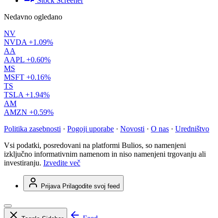
Stock Screener
Nedavno ogledano
NV
NVDA
+1.09%
AA
AAPL
+0.60%
MS
MSFT
+0.16%
TS
TSLA
+1.94%
AM
AMZN
+0.59%
Politika zasebnosti
·
Pogoji uporabe
·
Novosti
·
O nas
·
Uredništvo
Vsi podatki, posredovani na platformi Bulios, so namenjeni
izključno informativnim namenom in niso namenjeni trgovanju ali
investiranju.
Izvedite več
Prijava
Prilagodite svoj feed