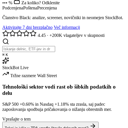
••• %
Za koliko? Odklenite
Podcenjena
Poštena
Precenjena
Članstvo Black: analize, screener, novičniki in neomejen StockBot.
Aktivirajte 7 dni brezplačno
Več informacij
4.45
·
+200K vlagateljev v skupnosti
⌘
K
StockBot
Live
Tržne razmere
Wall Street
Tehnološki sektor vodi rast ob šibkih podatkih o
delu
S&P 500
+0.60%
in Nasdaq
+1.18%
sta zrasla, saj padec
zaposlovanja spodbuja pričakovanja o nižanju obrestnih mer.
Vprašajte o tem