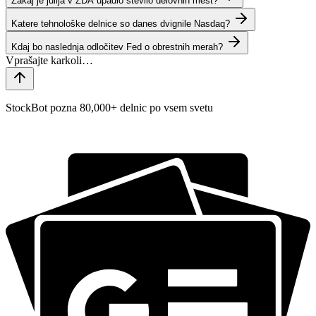
Zakaj je julija v ZDA upadlo število delovnih mest?
Katere tehnološke delnice so danes dvignile Nasdaq?
Kdaj bo naslednja odločitev Fed o obrestnih merah?
StockBot pozna 80,000+ delnic po vsem svetu