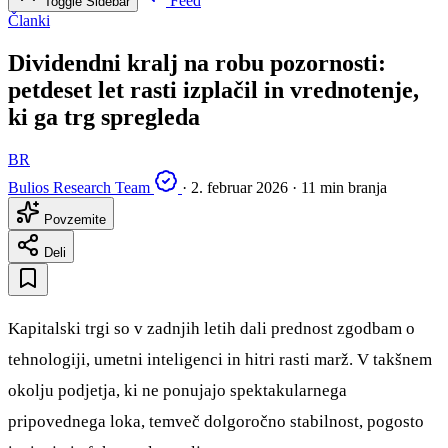
Feed
Toggle Sidebar
Članki
Dividendni kralj na robu pozornosti:
petdeset let rasti izplačil in vrednotenje,
ki ga trg spregleda
BR
Bulios Research Team
·
2. februar 2026
·
11 min branja
Povzemite
Deli
Kapitalski trgi so v zadnjih letih dali prednost zgodbam o
tehnologiji, umetni inteligenci in hitri rasti marž. V takšnem
okolju podjetja, ki ne ponujajo spektakularnega
pripovednega loka, temveč dolgoročno stabilnost, pogosto