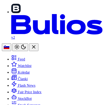
v2
Feed
Watchlist
Koledar
Članki
Flash News
Fair Price Index
StockBot