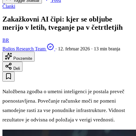
Feed
Toggle Sidebar
Članki
Zakažkovni AI čipi: kjer se obljube
merijo v letih, tveganje pa v četrtletjih
BR
Bulios Research Team
·
12. februar 2026
·
13 min branja
Povzemite
Deli
Naložbena zgodba o umetni inteligenci je postala preveč
poenostavljena. Povečanje računske moči ne pomeni
samodejne rasti za vse ponudnike infrastrukture. Vidnost
rezultatov je odvisna od položaja v verigi vrednosti.