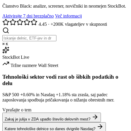
Članstvo Black: analize, screener, novičniki in neomejen StockBot.
Aktivirajte 7 dni brezplačno
Več informacij
4.45
·
+200K vlagateljev v skupnosti
⌘
K
StockBot
Live
Tržne razmere
Wall Street
Tehnološki sektor vodi rast ob šibkih podatkih o
delu
S&P 500
+0.60%
in Nasdaq
+1.18%
sta zrasla, saj padec
zaposlovanja spodbuja pričakovanja o nižanju obrestnih mer.
Vprašajte o tem
Zakaj je julija v ZDA upadlo število delovnih mest?
Katere tehnološke delnice so danes dvignile Nasdaq?