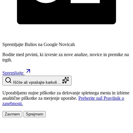
Spremljajte Bulios na Google Novicah
Bodite med prvimi, ki izveste za nove analize, novice in premike na
trgih.
Spremljajte
Iščite ali vprašajte karkoli…
Uporabljamo nujne piškotke za delovanje spletnega mesta in izbirne
analitične piškotke za merjenje uporabe.
Preberite naš Pravilnik o
zasebnosti.
Zavrnem
Sprejmem