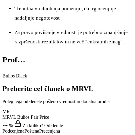
Trenutna vrednotenja pomenijo, da trg ocenjuje
nadaljnjo negotovost
Za pravo povišanje vrednosti je potrebno zmanjšanje
razpršenosti rezultatov in ne več "enkratnih zmag".
Prof…
Bulios Black
Preberite cel članek o MRVL
Poleg tega odklenete pošteno vrednost in dodatna orodja
MR
MRVL
Bulios Fair Price
••• %
Za koliko? Odklenite
Podcenjena
Poštena
Precenjena