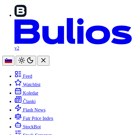
v2
Feed
Watchlist
Koledar
Članki
Flash News
Fair Price Index
StockBot