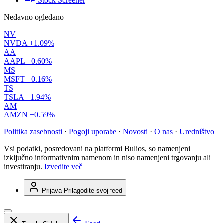
Stock Screener
Nedavno ogledano
NV
NVDA
+1.09%
AA
AAPL
+0.60%
MS
MSFT
+0.16%
TS
TSLA
+1.94%
AM
AMZN
+0.59%
Politika zasebnosti
·
Pogoji uporabe
·
Novosti
·
O nas
·
Uredništvo
Vsi podatki, posredovani na platformi Bulios, so namenjeni
izključno informativnim namenom in niso namenjeni trgovanju ali
investiranju.
Izvedite več
Prijava
Prilagodite svoj feed