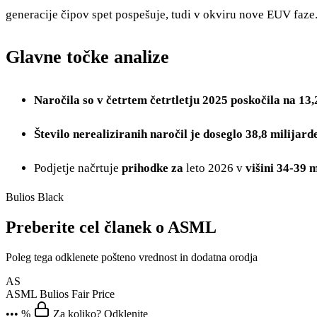
generacije čipov spet pospešuje, tudi v okviru nove EUV faze. 
Glavne točke analize
Naročila so v četrtem četrtletju 2025 poskočila na 13,
Število nerealiziranih naročil je doseglo 38,8 milijar
Podjetje načrtuje
prihodke za
leto 2026 v
višini 34-39 
Bulios Black
Preberite cel članek o ASML
Poleg tega odklenete pošteno vrednost in dodatna orodja
AS
ASML
Bulios Fair Price
••• %
Za koliko? Odklenite