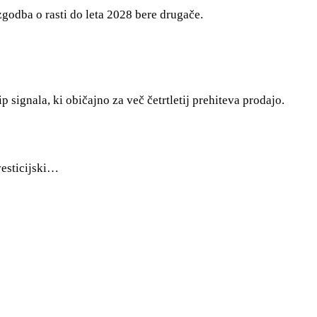
 zgodba o rasti do leta 2028 bere drugače.
tip signala, ki običajno za več četrtletij prehiteva prodajo.
vesticijski…