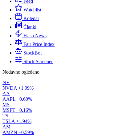
Feed
Watchlist
Koledar
Članki
Flash News
Fair Price Index
StockBot
Stock Screener
Nedavno ogledano
NV
NVDA
+1.09%
AA
AAPL
+0.60%
MS
MSFT
+0.16%
TS
TSLA
+1.94%
AM
AMZN
+0.59%