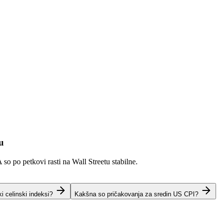
u
o po petkovi rasti na Wall Streetu stabilne.
ki celinski indeksi?
Kakšna so pričakovanja za sredin US CPI?