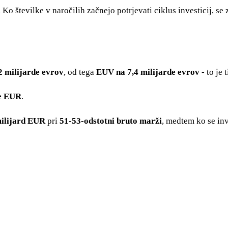
Ko številke v naročilih začnejo potrjevati ciklus investicij, se
2 milijarde evrov
, od tega
EUV na 7,4 milijarde evrov
- to je 
de EUR
.
milijard EUR
pri
51-53-odstotni bruto marži
, medtem ko se in