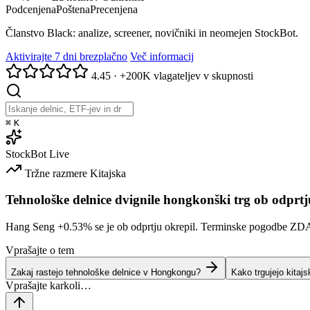
Podcenjena
Poštena
Precenjena
Članstvo Black: analize, screener, novičniki in neomejen StockBot.
Aktivirajte 7 dni brezplačno
Več informacij
4.45
·
+200K vlagateljev v skupnosti
⌘
K
StockBot
Live
Tržne razmere
Kitajska
Tehnološke delnice dvignile hongkonški trg ob odprtj
Hang Seng
+0.53%
se je ob odprtju okrepil. Terminske pogodbe ZDA s
Vprašajte o tem
Zakaj rastejo tehnološke delnice v Hongkongu?
Kako trgujejo kitajs