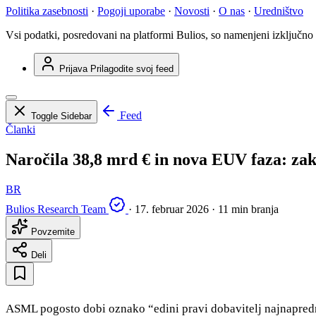
Politika zasebnosti
·
Pogoji uporabe
·
Novosti
·
O nas
·
Uredništvo
Vsi podatki, posredovani na platformi Bulios, so namenjeni izključno
Prijava
Prilagodite svoj feed
Feed
Toggle Sidebar
Članki
Naročila 38,8 mrd € in nova EUV faza: za
BR
Bulios Research Team
·
17. februar 2026
·
11 min branja
Povzemite
Deli
ASML pogosto dobi oznako “edini pravi dobavitelj najnaprednej