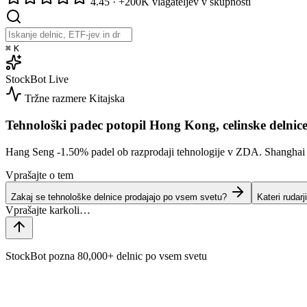
4.45
·
+200K vlagateljev v skupnosti
⌘
K
StockBot
Live
Tržne razmere
Kitajska
Tehnološki padec potopil Hong Kong, celinske delnice
Hang Seng
-1.50%
padel ob razprodaji tehnologije v ZDA. Shangha
Vprašajte o tem
Zakaj se tehnološke delnice prodajajo po vsem svetu?
Kateri rudarj
StockBot pozna 80,000+ delnic po vsem svetu