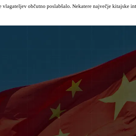
 vlagateljev občutno poslabšalo. Nekatere največje kitajske in