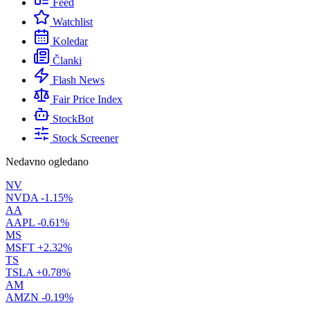
Feed
Watchlist
Koledar
Članki
Flash News
Fair Price Index
StockBot
Stock Screener
Nedavno ogledano
NV
NVDA
-1.15%
AA
AAPL
-0.61%
MS
MSFT
+2.32%
TS
TSLA
+0.78%
AM
AMZN
-0.19%