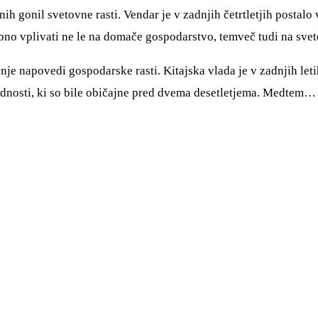
nih gonil svetovne rasti. Vendar je v zadnjih četrtletjih postal
bno vplivati ne le na domače gospodarstvo, temveč tudi na svet
 napovedi gospodarske rasti. Kitajska vlada je v zadnjih letih
dnosti, ki so bile običajne pred dvema desetletjema. Medtem…