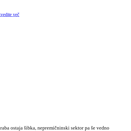
zvedite več
poraba ostaja šibka, nepremičninski sektor pa še vedno