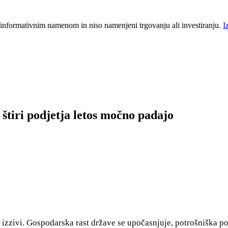
 informativnim namenom in niso namenjeni trgovanju ali investiranju.
I
 štiri podjetja letos močno padajo
imi izzivi. Gospodarska rast države se upočasnjuje, potrošniška 