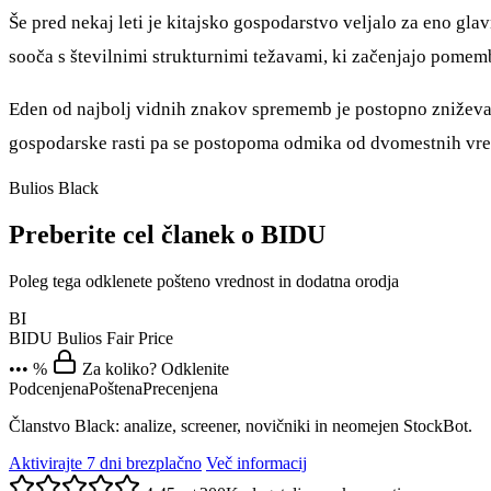
Še pred nekaj leti je kitajsko gospodarstvo veljalo za eno glav
sooča s številnimi strukturnimi težavami, ki začenjajo pomem
Eden od najbolj vidnih znakov sprememb je postopno zniževanje
gospodarske rasti pa se postopoma odmika od dvomestnih vre
Bulios Black
Preberite cel članek o BIDU
Poleg tega odklenete pošteno vrednost in dodatna orodja
BI
BIDU
Bulios Fair Price
••• %
Za koliko? Odklenite
Podcenjena
Poštena
Precenjena
Članstvo Black: analize, screener, novičniki in neomejen StockBot.
Aktivirajte 7 dni brezplačno
Več informacij