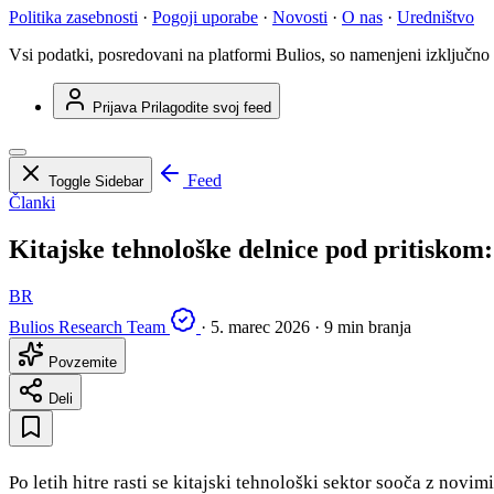
Politika zasebnosti
·
Pogoji uporabe
·
Novosti
·
O nas
·
Uredništvo
Vsi podatki, posredovani na platformi Bulios, so namenjeni izključno
Prijava
Prilagodite svoj feed
Feed
Toggle Sidebar
Članki
Kitajske tehnološke delnice pod pritiskom:
BR
Bulios Research Team
·
5. marec 2026
·
9 min branja
Povzemite
Deli
Po letih hitre rasti se kitajski tehnološki sektor sooča z nov