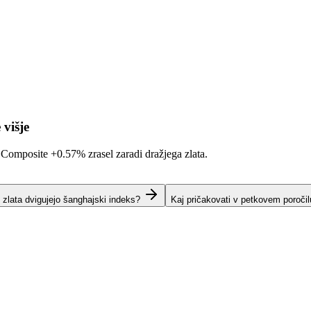
 višje
i Composite
+0.57%
zrasel zaradi dražjega zlata.
i zlata dvigujejo šanghajski indeks?
Kaj pričakovati v petkovem poroči