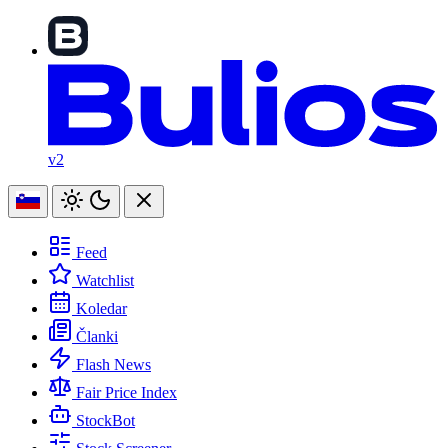
v2
Feed
Watchlist
Koledar
Članki
Flash News
Fair Price Index
StockBot