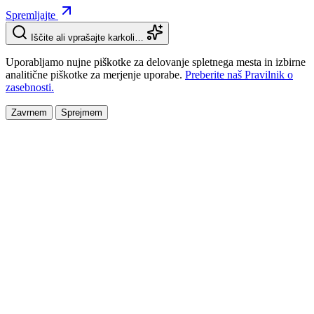
Spremljajte
Iščite ali vprašajte karkoli…
Uporabljamo nujne piškotke za delovanje spletnega mesta in izbirne
analitične piškotke za merjenje uporabe.
Preberite naš Pravilnik o
zasebnosti.
Zavrnem
Sprejmem