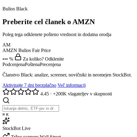
Bulios Black
Preberite cel članek o AMZN
Poleg tega odklenete pošteno vrednost in dodatna orodja
AM
AMZN
Bulios Fair Price
••• %
Za koliko? Odklenite
Podcenjena
Poštena
Precenjena
Članstvo Black: analize, screener, novičniki in neomejen StockBot.
Aktivirajte 7 dni brezplačno
Več informacij
4.45
·
+200K vlagateljev v skupnosti
⌘
K
StockBot
Live
Tržne razmere
Wall Street