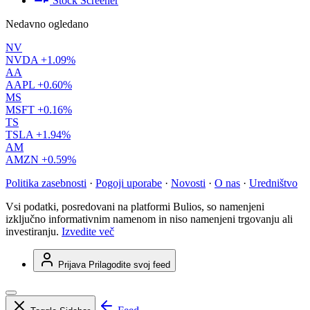
Stock Screener
Nedavno ogledano
NV
NVDA
+1.09%
AA
AAPL
+0.60%
MS
MSFT
+0.16%
TS
TSLA
+1.94%
AM
AMZN
+0.59%
Politika zasebnosti
·
Pogoji uporabe
·
Novosti
·
O nas
·
Uredništvo
Vsi podatki, posredovani na platformi Bulios, so namenjeni
izključno informativnim namenom in niso namenjeni trgovanju ali
investiranju.
Izvedite več
Prijava
Prilagodite svoj feed