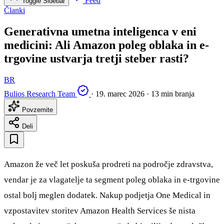
Feed
Toggle Sidebar
Članki
Generativna umetna inteligenca v eni
medicini: Ali Amazon poleg oblaka in e-
trgovine ustvarja tretji steber rasti?
BR
Bulios Research Team
·
19. marec 2026
·
13 min branja
Povzemite
Deli
Amazon že več let poskuša prodreti na področje zdravstva,
vendar je za vlagatelje ta segment poleg oblaka in e-trgovine
ostal bolj meglen dodatek. Nakup podjetja One Medical in
vzpostavitev storitev Amazon Health Services še nista