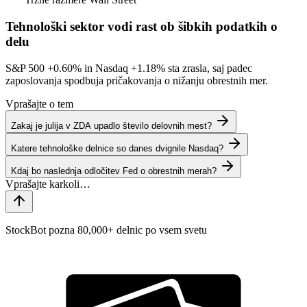
Tehnološki sektor vodi rast ob šibkih podatkih o
delu
S&P 500
+0.60%
in Nasdaq
+1.18%
sta zrasla, saj padec
zaposlovanja spodbuja pričakovanja o nižanju obrestnih mer.
Vprašajte o tem
Zakaj je julija v ZDA upadlo število delovnih mest?
Katere tehnološke delnice so danes dvignile Nasdaq?
Kdaj bo naslednja odločitev Fed o obrestnih merah?
StockBot pozna 80,000+ delnic po vsem svetu