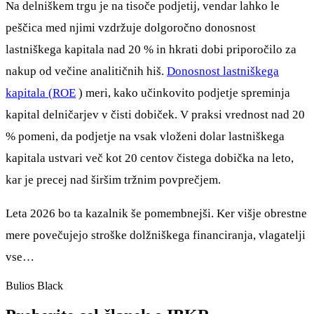
Na delniškem trgu je na tisoče podjetij, vendar lahko le
peščica med njimi vzdržuje dolgoročno donosnost
lastniškega kapitala nad 20 % in hkrati dobi priporočilo za
nakup od večine analitičnih hiš.
Donosnost lastniškega
kapitala (ROE
) meri, kako učinkovito podjetje spreminja
kapital delničarjev v čisti dobiček. V praksi vrednost nad 20
% pomeni, da podjetje na vsak vloženi dolar lastniškega
kapitala ustvari več kot 20 centov čistega dobička na leto,
kar je precej nad širšim tržnim povprečjem.
Leta 2026 bo ta kazalnik še pomembnejši. Ker višje obrestne
mere povečujejo stroške dolžniškega financiranja, vlagatelji
vse…
Bulios Black