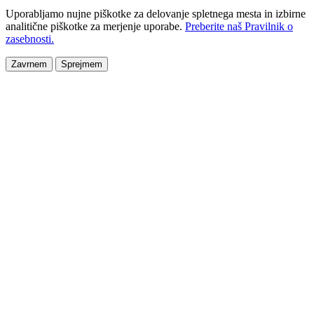
Uporabljamo nujne piškotke za delovanje spletnega mesta in izbirne
analitične piškotke za merjenje uporabe.
Preberite naš Pravilnik o
zasebnosti.
Zavrnem
Sprejmem