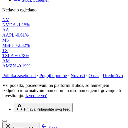
Stock Screener
Nedavno ogledano
NV
NVDA
-1.15%
AA
AAPL
-0.61%
MS
MSFT
+2.32%
TS
TSLA
+0.78%
AM
AMZN
-0.19%
Politika zasebnosti
·
Pogoji uporabe
·
Novosti
·
O nas
·
Uredništvo
Vsi podatki, posredovani na platformi Bulios, so namenjeni
izključno informativnim namenom in niso namenjeni trgovanju ali
investiranju.
Izvedite več
Prijava
Prilagodite svoj feed