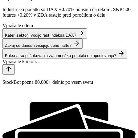
Industrijski podatki so DAX
+0.70%
potisnili na rekord. S&P 500
futures
+0.20%
v ZDA rastejo pred poročilom o delu.
Vprašajte o tem
Kateri sektorji vodijo rast indeksa DAX?
Zakaj se danes zvišujejo cene nafte?
Kakšna so pričakovanja za ameriško poročilo o zaposlovanju?
StockBot pozna 80,000+ delnic po vsem svetu