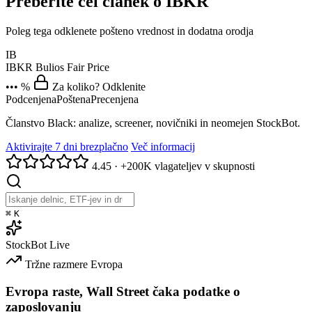
Preberite cel članek o IBKR
Poleg tega odklenete pošteno vrednost in dodatna orodja
IB
IBKR
Bulios Fair Price
••• %
Za koliko? Odklenite
Podcenjena
Poštena
Precenjena
Članstvo Black: analize, screener, novičniki in neomejen StockBot.
Aktivirajte 7 dni brezplačno
Več informacij
4.45
·
+200K vlagateljev v skupnosti
⌘
K
StockBot
Live
Tržne razmere
Evropa
Evropa raste, Wall Street čaka podatke o
zaposlovanju