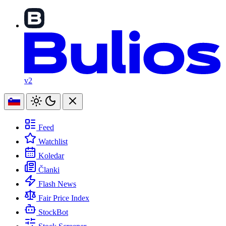
v2
Feed
Watchlist
Koledar
Članki
Flash News
Fair Price Index
StockBot