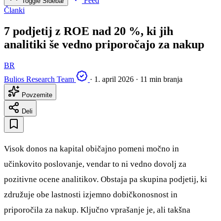
Feed
Toggle Sidebar
Članki
7 podjetij z ROE nad 20 %, ki jih
analitiki še vedno priporočajo za nakup
BR
Bulios Research Team
·
1. april 2026
·
11 min branja
Povzemite
Deli
Visok donos na kapital običajno pomeni močno in
učinkovito poslovanje, vendar to ni vedno dovolj za
pozitivne ocene analitikov. Obstaja pa skupina podjetij, ki
združuje obe lastnosti izjemno dobičkonosnost in
priporočila za nakup. Ključno vprašanje je, ali takšna