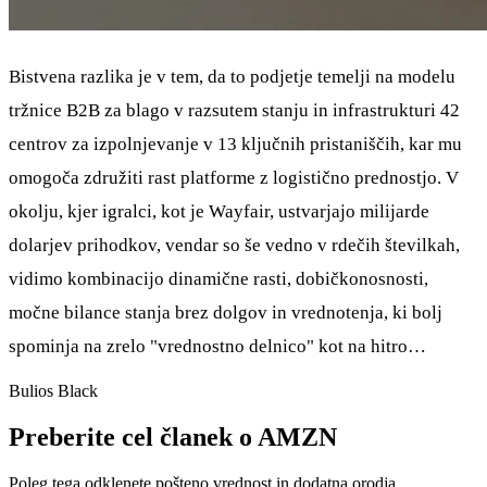
Bistvena razlika je v tem, da to podjetje temelji na modelu
tržnice B2B za blago v razsutem stanju in infrastrukturi 42
centrov za izpolnjevanje v 13 ključnih pristaniščih, kar mu
omogoča združiti rast platforme z logistično prednostjo. V
okolju, kjer igralci, kot je Wayfair, ustvarjajo milijarde
dolarjev prihodkov, vendar so še vedno v rdečih številkah,
vidimo kombinacijo dinamične rasti, dobičkonosnosti,
močne bilance stanja brez dolgov in vrednotenja, ki bolj
spominja na zrelo "vrednostno delnico" kot na hitro…
Bulios Black
Preberite cel članek o AMZN
Poleg tega odklenete pošteno vrednost in dodatna orodja