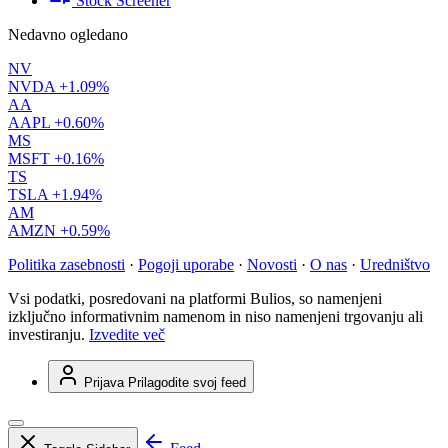
Stock Screener
Nedavno ogledano
NV
NVDA
+1.09%
AA
AAPL
+0.60%
MS
MSFT
+0.16%
TS
TSLA
+1.94%
AM
AMZN
+0.59%
Politika zasebnosti
·
Pogoji uporabe
·
Novosti
·
O nas
·
Uredništvo
Vsi podatki, posredovani na platformi Bulios, so namenjeni
izključno informativnim namenom in niso namenjeni trgovanju ali
investiranju.
Izvedite več
Prijava
Prilagodite svoj feed