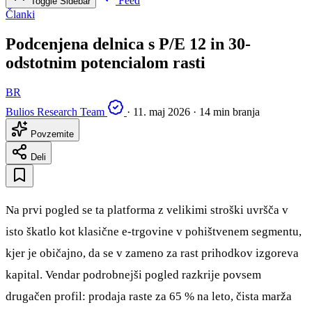
Feed
Toggle Sidebar
Članki
Podcenjena delnica s P/E 12 in 30-
odstotnim potencialom rasti
BR
Bulios Research Team
·
11. maj 2026
·
14 min branja
Povzemite
Deli
Na prvi pogled se ta platforma z velikimi stroški uvršča v
isto škatlo kot klasične e-trgovine v pohištvenem segmentu,
kjer je običajno, da se v zameno za rast prihodkov izgoreva
kapital. Vendar podrobnejši pogled razkrije povsem
drugačen profil: prodaja raste za 65 % na leto, čista marža