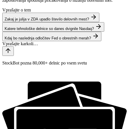
zaposlovanja spodbuja pričakovanja o nižanju obrestnih mer.
Vprašajte o tem
Zakaj je julija v ZDA upadlo število delovnih mest?
Katere tehnološke delnice so danes dvignile Nasdaq?
Kdaj bo naslednja odločitev Fed o obrestnih merah?
StockBot pozna 80,000+ delnic po vsem svetu