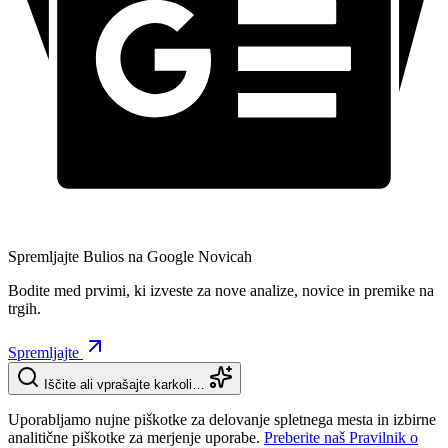
Spremljajte Bulios na Google Novicah
Bodite med prvimi, ki izveste za nove analize, novice in premike na
trgih.
Spremljajte
Iščite ali vprašajte karkoli…
Uporabljamo nujne piškotke za delovanje spletnega mesta in izbirne
analitične piškotke za merjenje uporabe.
Preberite naš Pravilnik o