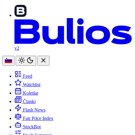
v2
Feed
Watchlist
Koledar
Članki
Flash News
Fair Price Index
StockBot