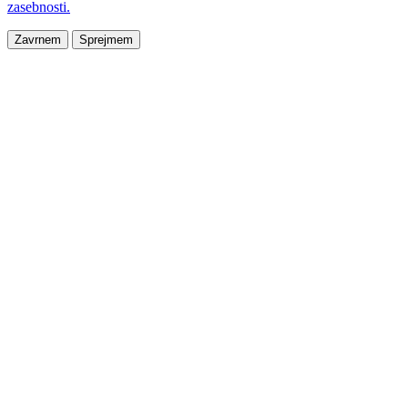
zasebnosti.
Zavrnem
Sprejmem