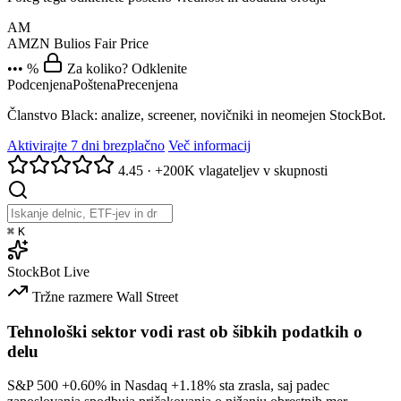
AM
AMZN
Bulios Fair Price
••• %
Za koliko? Odklenite
Podcenjena
Poštena
Precenjena
Članstvo Black: analize, screener, novičniki in neomejen StockBot.
Aktivirajte 7 dni brezplačno
Več informacij
4.45
·
+200K vlagateljev v skupnosti
⌘
K
StockBot
Live
Tržne razmere
Wall Street
Tehnološki sektor vodi rast ob šibkih podatkih o
delu
S&P 500
+0.60%
in Nasdaq
+1.18%
sta zrasla, saj padec