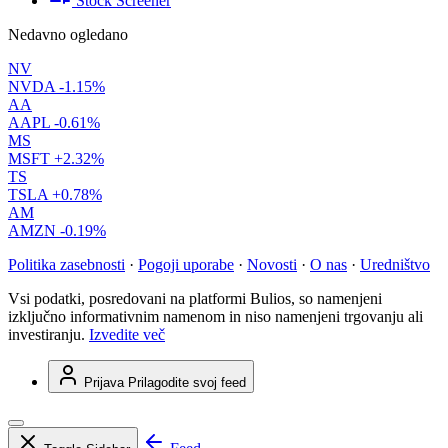
Stock Screener
Nedavno ogledano
NV
NVDA
-1.15%
AA
AAPL
-0.61%
MS
MSFT
+2.32%
TS
TSLA
+0.78%
AM
AMZN
-0.19%
Politika zasebnosti
·
Pogoji uporabe
·
Novosti
·
O nas
·
Uredništvo
Vsi podatki, posredovani na platformi Bulios, so namenjeni
izključno informativnim namenom in niso namenjeni trgovanju ali
investiranju.
Izvedite več
Prijava
Prilagodite svoj feed