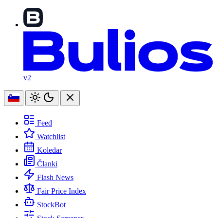
v2
Feed
Watchlist
Koledar
Članki
Flash News
Fair Price Index
StockBot