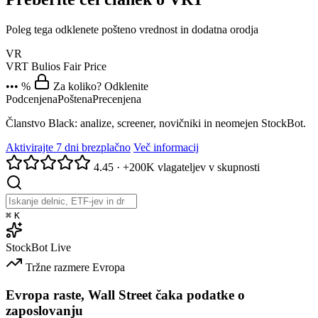
Poleg tega odklenete pošteno vrednost in dodatna orodja
VR
VRT
Bulios Fair Price
••• %
Za koliko? Odklenite
Podcenjena
Poštena
Precenjena
Članstvo Black: analize, screener, novičniki in neomejen StockBot.
Aktivirajte 7 dni brezplačno
Več informacij
4.45
·
+200K vlagateljev v skupnosti
⌘
K
StockBot
Live
Tržne razmere
Evropa
Evropa raste, Wall Street čaka podatke o
zaposlovanju