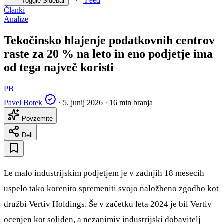
Feed
Toggle Sidebar
Članki
Analize
Tekočinsko hlajenje podatkovnih centrov
raste za 20 % na leto in eno podjetje ima
od tega največ koristi
PB
Pavel Botek
·
5. junij 2026
·
16 min branja
Povzemite
Deli
Le malo industrijskim podjetjem je v zadnjih 18 mesecih
uspelo tako korenito spremeniti svojo naložbeno zgodbo kot
družbi Vertiv Holdings. Še v začetku leta 2024 je bil Vertiv
ocenjen kot soliden, a nezanimiv industrijski dobavitelj