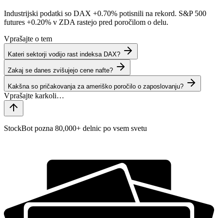
Industrijski podatki so DAX
+0.70%
potisnili na rekord. S&P 500
futures
+0.20%
v ZDA rastejo pred poročilom o delu.
Vprašajte o tem
Kateri sektorji vodijo rast indeksa DAX?
Zakaj se danes zvišujejo cene nafte?
Kakšna so pričakovanja za ameriško poročilo o zaposlovanju?
StockBot pozna 80,000+ delnic po vsem svetu