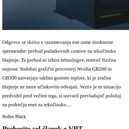
Odgovor se skriva v razumevanju ene same strukturne
spremembe: prehod podatkovnih centrov na tekočinsko
hlajenje. Ta prehod ni izbira tehnologov, temveč fizična
nujnost. Sodobni grafični procesorji Nvidia GB200 in
GB300 ustvarjajo takšno gostoto toplote, ki je zračno
hlajenje ne more učinkovito odvajati. Vertiv je to situacijo
predvidel pred večino trga, si ustvaril prevladujoč položaj
na področju enot za tekočinsko…
Bulios Black
Preberite cel članek o VRT