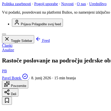
Politika zasebnosti
·
Pogoji uporabe
·
Novosti
·
O nas
·
Uredništvo
Vsi podatki, posredovani na platformi Bulios, so namenjeni izključno
Prijava
Prilagodite svoj feed
Feed
Toggle Sidebar
Članki
Analize
Rastoče poslovanje na področju jedrske o
PB
Pavel Botek
·
8. junij 2026
·
15 min branja
Povzemite
Deli