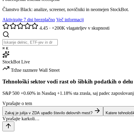
Članstvo Black: analize, screener, novičniki in neomejen StockBot.
Aktivirajte 7 dni brezplačno
Več informacij
4.45
·
+200K vlagateljev v skupnosti
⌘
K
StockBot
Live
Tržne razmere
Wall Street
Tehnološki sektor vodi rast ob šibkih podatkih o delu
S&P 500
+0.60%
in Nasdaq
+1.18%
sta zrasla, saj padec zaposlovan
Vprašajte o tem
Zakaj je julija v ZDA upadlo število delovnih mest?
Katere tehnološ