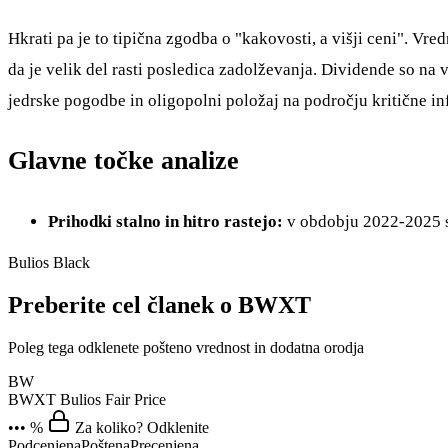
Hkrati pa je to tipična zgodba o "kakovosti, a višji ceni". V
da je velik del rasti posledica zadolževanja. Dividende so na
jedrske pogodbe in oligopolni položaj na področju kritične in
Glavne točke analize
Prihodki stalno in hitro rastejo:
v obdobju 2022-2025 so
Bulios Black
Preberite cel članek o BWXT
Poleg tega odklenete pošteno vrednost in dodatna orodja
BW
BWXT
Bulios Fair Price
••• %
Za koliko? Odklenite
Podcenjena
Poštena
Precenjena