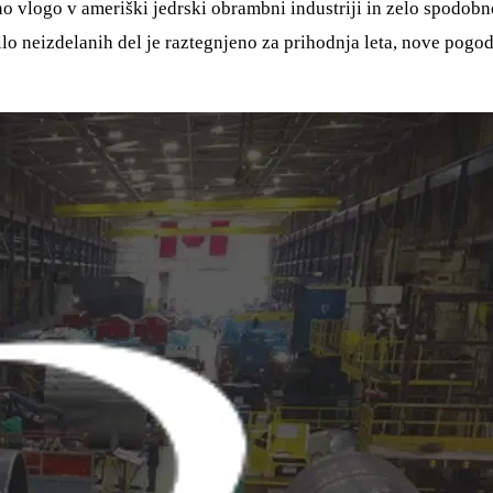
no vlogo v ameriški jedrski obrambni industriji in zelo spodobno,
o neizdelanih del je raztegnjeno za prihodnja leta, nove pogod