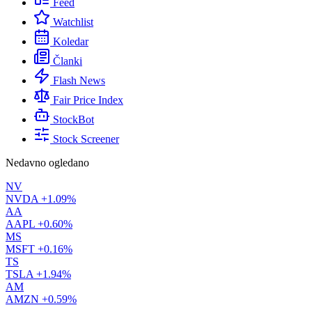
Feed
Watchlist
Koledar
Članki
Flash News
Fair Price Index
StockBot
Stock Screener
Nedavno ogledano
NV
NVDA
+1.09%
AA
AAPL
+0.60%
MS
MSFT
+0.16%
TS
TSLA
+1.94%
AM
AMZN
+0.59%