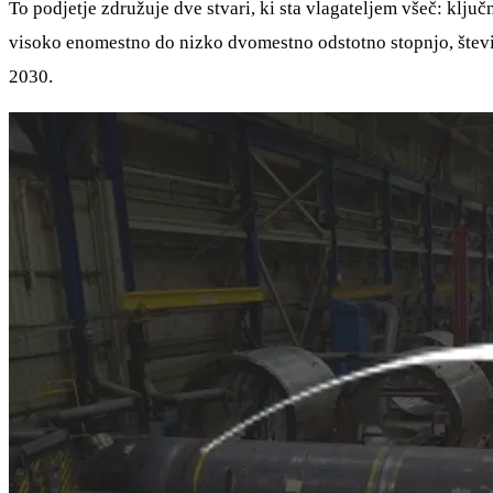
To podjetje združuje dve stvari, ki sta vlagateljem všeč: ključ
visoko enomestno do nizko dvomestno odstotno stopnjo, števil
2030.