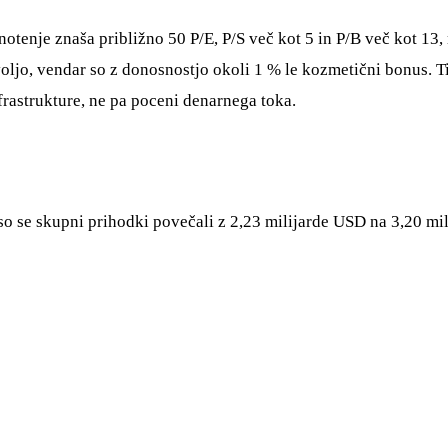
rednotenje znaša približno 50 P/E, P/S več kot 5 in P/B več kot 
 voljo, vendar so z donosnostjo okoli 1 % le kozmetični bonus. T
frastrukture, ne pa poceni denarnega toka.
 se skupni prihodki povečali z 2,23 milijarde USD na 3,20 mi