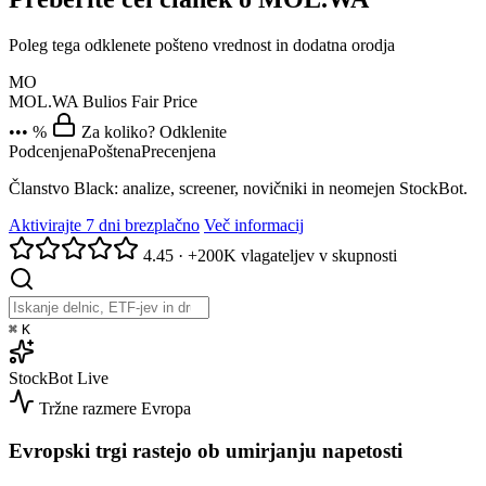
Poleg tega odklenete pošteno vrednost in dodatna orodja
MO
MOL.WA
Bulios Fair Price
••• %
Za koliko? Odklenite
Podcenjena
Poštena
Precenjena
Članstvo Black: analize, screener, novičniki in neomejen StockBot.
Aktivirajte 7 dni brezplačno
Več informacij
4.45
·
+200K vlagateljev v skupnosti
⌘
K
StockBot
Live
Tržne razmere
Evropa
Evropski trgi rastejo ob umirjanju napetosti