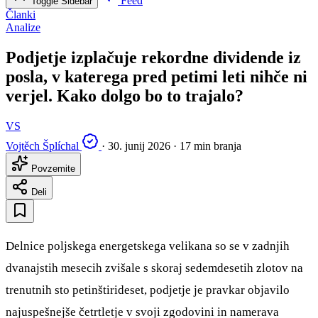
Feed
Toggle Sidebar
Članki
Analize
Podjetje izplačuje rekordne dividende iz
posla, v katerega pred petimi leti nihče ni
verjel. Kako dolgo bo to trajalo?
VS
Vojtěch Šplíchal
·
30. junij 2026
·
17 min branja
Povzemite
Deli
Delnice poljskega energetskega velikana so se v zadnjih
dvanajstih mesecih zvišale s skoraj sedemdesetih zlotov na
trenutnih sto petinštirideset, podjetje je pravkar objavilo
najuspešnejše četrtletje v svoji zgodovini in namerava