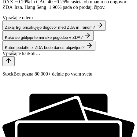
DAX
+0.29%
in CAC 40
+0.25%
rasteta ob upanju na dogovor
ZDA-Iran. Hang Seng
-1.96%
pada ob prodaji ĉipov.
Vprašajte o tem
Zakaj trgi priĉakujejo dogovor med ZDA in Iranom?
Kako se gibljejo terminske pogodbe v ZDA?
Kateri podatki iz ZDA bodo danes objavljeni?
StockBot pozna 80,000+ delnic po vsem svetu