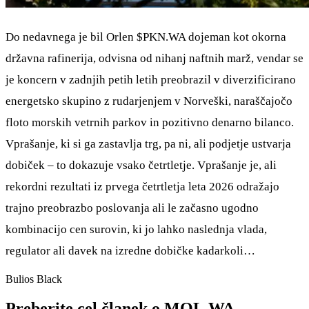
Do nedavnega je bil Orlen
$PKN.WA
dojeman kot okorna
državna rafinerija, odvisna od nihanj naftnih marž, vendar se
je koncern v zadnjih petih letih preobrazil v diverzificirano
energetsko skupino z rudarjenjem v Norveški, naraščajočo
floto morskih vetrnih parkov in pozitivno denarno bilanco.
Vprašanje, ki si ga zastavlja trg, pa ni, ali podjetje ustvarja
dobiček – to dokazuje vsako četrtletje. Vprašanje je, ali
rekordni rezultati iz prvega četrtletja leta 2026 odražajo
trajno preobrazbo poslovanja ali le začasno ugodno
kombinacijo cen surovin, ki jo lahko naslednja vlada,
regulator ali davek na izredne dobičke kadarkoli…
Bulios Black
Preberite cel članek o MOL.WA