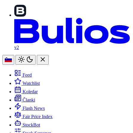
v2
Feed
Watchlist
Koledar
Članki
Flash News
Fair Price Index
StockBot