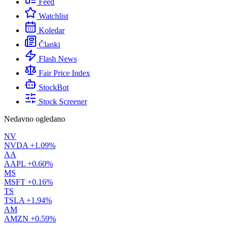
Feed
Watchlist
Koledar
Članki
Flash News
Fair Price Index
StockBot
Stock Screener
Nedavno ogledano
NV
NVDA
+1.09%
AA
AAPL
+0.60%
MS
MSFT
+0.16%
TS
TSLA
+1.94%
AM
AMZN
+0.59%