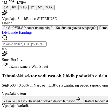
1M
-4.76%
1M
6M
YTD
1Y
5Y
MAX
Vprašajte StockBota o SUPERUSD
Online
Je SUPERUSD dober nakup zdaj?
Kakšna so glavna tveganja?
Prime
Dividende
Earnings
⌘
K
StockBot
Live
Tržne razmere
Wall Street
Tehnološki sektor vodi rast ob šibkih podatkih o delu
S&P 500
+0.60%
in Nasdaq
+1.18%
sta zrasla, saj padec zaposlovan
Vprašajte o tem
Zakaj je julija v ZDA upadlo število delovnih mest?
Katere tehnološ