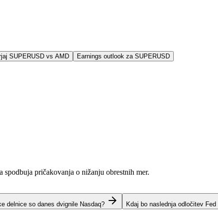
rjaj SUPERUSD vs AMD
Earnings outlook za SUPERUSD
ja spodbuja pričakovanja o nižanju obrestnih mer.
ke delnice so danes dvignile Nasdaq?
Kdaj bo naslednja odločitev Fed