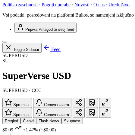
Politika zasebnosti
·
Pogoji uporabe
·
Novosti
·
O nas
·
Uredništvo
Vsi podatki, posredovani na platformi Bulios, so namenjeni izključno
Prijava
Prilagodite svoj feed
Feed
Toggle Sidebar
SUPERUSD
SU
SuperVerse USD
SUPERUSD · CCC
Spremljaj
Cenovni alarm
Spremljaj
Cenovni alarm
Pregled
Članki
Flash News
Skupnost
$0.09
+1.47%
(+$0.00)