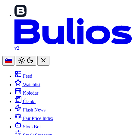
v2
Feed
Watchlist
Koledar
Članki
Flash News
Fair Price Index
StockBot