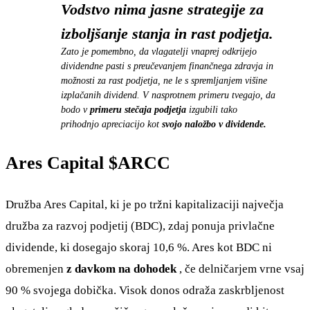
Vodstvo nima jasne strategije za
izboljšanje stanja in rast podjetja.
Zato je pomembno, da vlagatelji vnaprej odkrijejo
dividendne pasti s preučevanjem finančnega zdravja in
možnosti za rast podjetja, ne le s spremljanjem višine
izplačanih dividend. V nasprotnem primeru tvegajo, da
bodo v
primeru stečaja podjetja
izgubili tako
prihodnjo apreciacijo kot
svojo naložbo v dividende.
Ares Capital
$ARCC
Družba Ares Capital, ki je po tržni kapitalizaciji največja
družba za razvoj podjetij (BDC), zdaj ponuja privlačne
dividende, ki dosegajo skoraj 10,6 %. Ares kot BDC ni
obremenjen
z davkom na dohodek
, če delničarjem vrne vsaj
90 % svojega dobička. Visok donos odraža zaskrbljenost