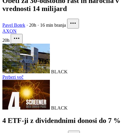
Obeti za 30-odstotno rast in naročila v
vrednosti 14 milijard
Pavel Botek
·
20h
·
16 min branja
AXON
20h
BLACK
Preberi več
BLACK
4 ETF-ji z dividendnimi donosi do 7 %