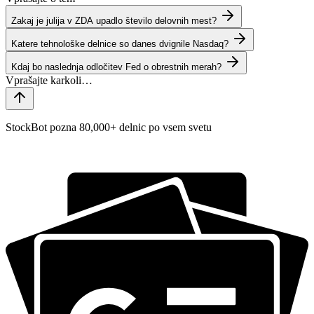
Zakaj je julija v ZDA upadlo število delovnih mest?
Katere tehnološke delnice so danes dvignile Nasdaq?
Kdaj bo naslednja odločitev Fed o obrestnih merah?
StockBot pozna 80,000+ delnic po vsem svetu