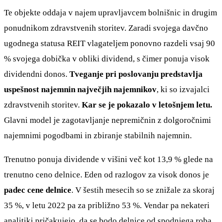
Te objekte oddaja v najem upravljavcem bolnišnic in drugim
ponudnikom zdravstvenih storitev. Zaradi svojega davčno
ugodnega statusa REIT vlagateljem ponovno razdeli vsaj 90
% svojega dobička v obliki dividend, s čimer ponuja visok
dividendni donos.
Tveganje pri poslovanju predstavlja
uspešnost najemnin največjih najemnikov
, ki so izvajalci
zdravstvenih storitev.
Kar se je pokazalo v letošnjem letu.
Glavni model je zagotavljanje nepremičnin z dolgoročnimi
najemnimi pogodbami in zbiranje stabilnih najemnin.
Trenutno ponuja dividende v višini več kot 13,9 % glede na
trenutno ceno delnice. Eden od razlogov za visok donos je
padec cene delnice
. V šestih mesecih so se znižale za skoraj
35 %, v letu 2022 pa za približno 53 %. Vendar pa nekateri
analitiki pričakujejo, da se bodo delnice od spodnjega roba