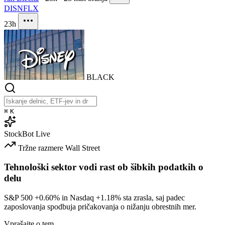
DIS
NFLX
23h
BLACK
⌘
K
StockBot
Live
Tržne razmere
Wall Street
Tehnološki sektor vodi rast ob šibkih podatkih o
delu
S&P 500
+0.60%
in Nasdaq
+1.18%
sta zrasla, saj padec
zaposlovanja spodbuja pričakovanja o nižanju obrestnih mer.
Vprašajte o tem