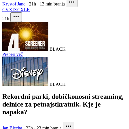
Krystof Jane
·
21h
·
13 min branja
CVX
IXC
XLE
21h
BLACK
Preberi več
BLACK
Rekordni parki, dobičkonosni streaming,
delnice za petnajstkratnik. Kje je
napaka?
Jan Blecha
·
23h
·
23 min branja