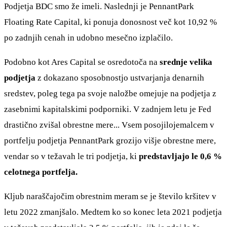
Podjetja BDC smo že imeli. Naslednji je PennantPark
Floating Rate Capital, ki ponuja donosnost več kot 10,92 %
po zadnjih cenah in udobno mesečno izplačilo.
Podobno kot Ares Capital se osredotoča na
srednje velika
podjetja
z dokazano sposobnostjo ustvarjanja denarnih
sredstev, poleg tega pa svoje naložbe omejuje na podjetja z
zasebnimi kapitalskimi podporniki. V zadnjem letu je Fed
drastično zvišal obrestne mere... Vsem posojilojemalcem v
portfelju podjetja PennantPark grozijo višje obrestne mere,
vendar so v težavah le tri podjetja, ki
predstavljajo le 0,6 %
celotnega portfelja.
Kljub naraščajočim obrestnim meram se je število kršitev v
letu 2022 zmanjšalo. Medtem ko so konec leta 2021 podjetja