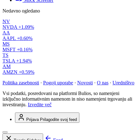
Stock Screener
Nedavno ogledano
NV
NVDA
+1.09%
AA
AAPL
+0.60%
MS
MSFT
+0.16%
TS
TSLA
+1.94%
AM
AMZN
+0.59%
Politika zasebnosti
·
Pogoji uporabe
·
Novosti
·
O nas
·
Uredništvo
Vsi podatki, posredovani na platformi Bulios, so namenjeni
izključno informativnim namenom in niso namenjeni trgovanju ali
investiranju.
Izvedite več
Prijava
Prilagodite svoj feed