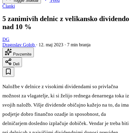
Feed
Toggle Sidebar
Članki
5 zanimivih delnic z velikansko dividendo
nad 10 %
DG
Dragoslav Golob
·
12. maj 2023
·
7 min branja
Povzemite
Deli
Naložbe v delnice z visokimi dividendami so privlačna
možnost za vlagatelje, ki si želijo rednega denarnega toka iz
svojih naložb. Višje dividende običajno kažejo na to, da ima
podjetje dobro finančno ozadje in sposobnost, da
delničarjem dosledno izplačuje dobiček. Vendar je treba biti
pri delnicah z najvišjimi dividendnimi donosi previden.