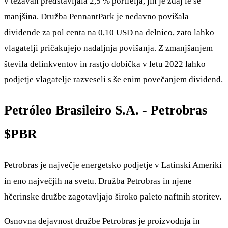
v težavah predstavljala 2,5 % portfelja, jih je zdaj le še
manjšina. Družba PennantPark je nedavno povišala
dividende za pol centa na 0,10 USD na delnico, zato lahko
vlagatelji pričakujejo nadaljnja povišanja. Z zmanjšanjem
števila delinkventov in rastjo dobička v letu 2022 lahko
podjetje vlagatelje razveseli s še enim povečanjem dividend.
Petróleo Brasileiro S.A. - Petrobras
$PBR
Petrobras je največje energetsko podjetje v Latinski Ameriki
in eno največjih na svetu. Družba Petrobras in njene
hčerinske družbe zagotavljajo široko paleto naftnih storitev.
Osnovna dejavnost družbe Petrobras je proizvodnja in