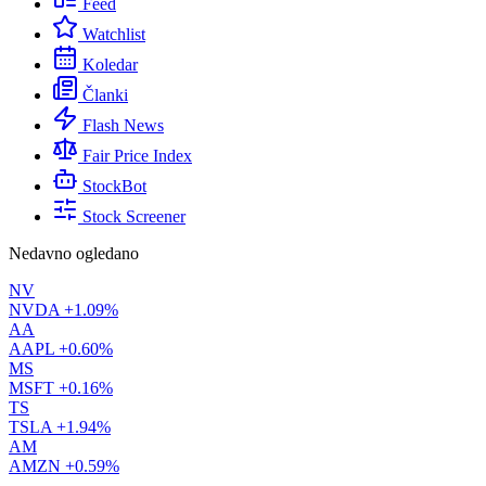
Feed
Watchlist
Koledar
Članki
Flash News
Fair Price Index
StockBot
Stock Screener
Nedavno ogledano
NV
NVDA
+1.09%
AA
AAPL
+0.60%
MS
MSFT
+0.16%
TS
TSLA
+1.94%
AM
AMZN
+0.59%