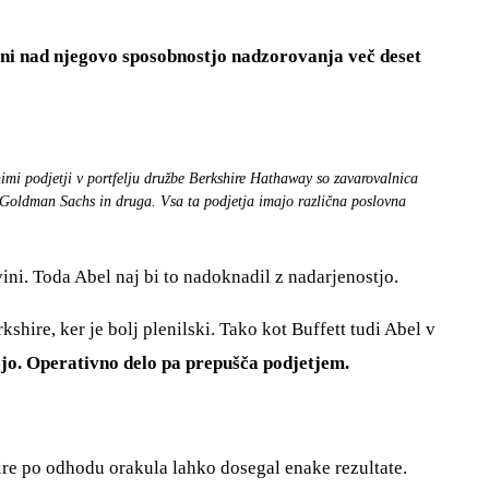
eni nad njegovo sposobnostjo nadzorovanja več deset
nimi podjetji v portfelju družbe Berkshire Hathaway so zavarovalnica
a Goldman Sachs in druga. Vsa ta podjetja imajo različna poslovna
ovini. Toda Abel naj bi to nadoknadil z nadarjenostjo.
shire, ker je bolj plenilski. Tako kot Buffett tudi Abel v
jejo. Operativno delo pa prepušča podjetjem.
ire po odhodu orakula lahko dosegal enake rezultate.