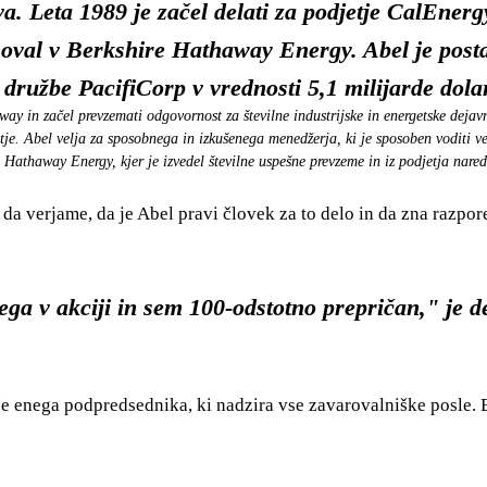
tva. Leta 1989 je začel delati za podjetje CalEner
oval v Berkshire Hathaway Energy. Abel je post
družbe PacifiCorp v vrednosti 5,1 milijarde dolar
y in začel prevzemati odgovornost za številne industrijske in energetske dejav
e. Abel velja za sposobnega in izkušenega menedžerja, ki je sposoben voditi ve
e Hathaway Energy, kjer je izvedel številne uspešne prevzeme in iz podjetja nared
da verjame, da je Abel pravi človek za to delo in da zna razpor
 v akciji in sem 100-odstotno prepričan," je de
e enega podpredsednika, ki nadzira vse zavarovalniške posle. Bu