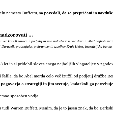
elu namesto Buffettu,
so povedali, da so prepričani in navduš
nadzorovati ...
u več kot 60 različnih podjetij in ima naložbe v še več drugih. Med najbolj zna
 Duracell, proizvajalec prehrambenih izdelkov Kraft Heinz, investicijska bank
 58 let in si pridobil sloves enega najboljših vlagateljev v zgod
alila, da bo Abel morda celo več iztržil od podjetij družbe Berk
 pogovarja o strategiji in jim svetuje, kadarkoli ga potrebu
izjemno sposoben vodja.
 tudi Warren Buffett. Menim, da je to jasen znak, da bo Berksh