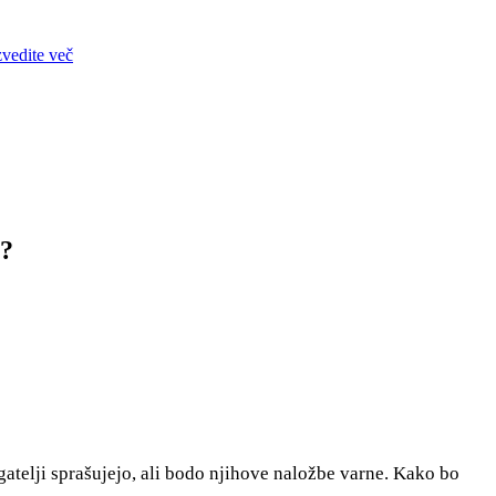
zvedite več
i?
gatelji sprašujejo, ali bodo njihove naložbe varne. Kako bo