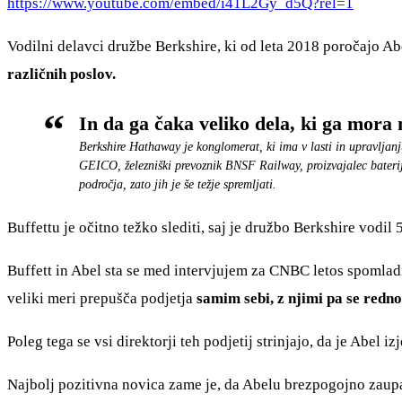
https://www.youtube.com/embed/i41L2Gy_d5Q?rel=1
Vodilni delavci družbe Berkshire, ki od leta 2018 poročajo Ab
različnih poslov.
In da ga čaka veliko dela, ki ga mora 
Berkshire Hathaway je konglomerat, ki ima v lasti in upravljanj
GEICO, železniški prevoznik BNSF Railway, proizvajalec baterij
področja, zato jih je še težje spremljati.
Buffettu je očitno težko slediti, saj je družbo Berkshire vodil
Buffett in Abel sta se med intervjujem za CNBC letos spomladi š
veliki meri prepušča podjetja
samim sebi, z njimi pa se redno
Poleg tega se vsi direktorji teh podjetij strinjajo, da je Abel 
Najbolj pozitivna novica zame je, da Abelu brezpogojno zaupa