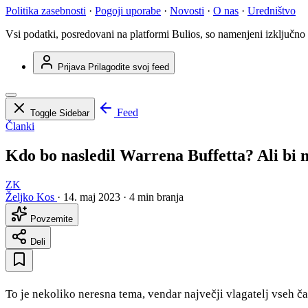
Politika zasebnosti
·
Pogoji uporabe
·
Novosti
·
O nas
·
Uredništvo
Vsi podatki, posredovani na platformi Bulios, so namenjeni izključno
Prijava
Prilagodite svoj feed
Feed
Toggle Sidebar
Članki
Kdo bo nasledil Warrena Buffetta? Ali bi mo
ZK
Željko Kos
·
14. maj 2023
·
4 min branja
Povzemite
Deli
To je nekoliko neresna tema, vendar največji vlagatelj vseh ča