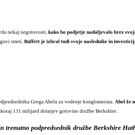
rda nekaj negotovosti,
kako bo podjetje nadaljevalo brez svo
egovi smrti.
Buffett je izbral tudi svoje naslednike in investici
podpredsednika Grega Abela za vodenje konglomerata.
Abel že n
 skoraj 131 milijard dolarjev gotovine družbe Berkshire.
 in trenutno podpredsednik družbe Berkshire Hath