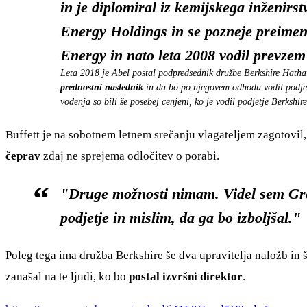
in je diplomiral iz kemijskega inženirs
Energy Holdings in se pozneje preimen
Energy in nato leta 2008 vodil prevzem 
Leta 2018 je Abel postal podpredsednik družbe Berkshire Hathawa
prednostni naslednik
in da bo po njegovem odhodu vodil podjetj
vodenja so bili še posebej cenjeni, ko je vodil podjetje Berkshir
Buffett je na sobotnem letnem srečanju vlagateljem zagotovil, 
čeprav
zdaj ne sprejema odločitev o porabi.
"Druge možnosti nimam. Videl sem Grega
podjetje in mislim, da ga bo izboljšal."
Poleg tega ima družba Berkshire še dva upravitelja naložb in š
zanašal na te ljudi, ko bo
postal izvršni direktor
.