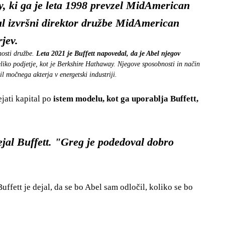
gy, ki ga je leta 1998 prevzel MidAmerican
al izvršni direktor družbe MidAmerican
jev.
nosti družbe.
Leta 2021 je Buffett napovedal, da je Abel njegov
liko podjetje, kot je Berkshire Hathaway. Njegove sposobnosti in način
il močnega akterja v energetski industriji.
ejati kapital po
istem modelu, kot ga uporablja Buffett,
jal Buffett. "Greg je podedoval dobro
ffett je dejal, da se bo Abel sam odločil, koliko se bo