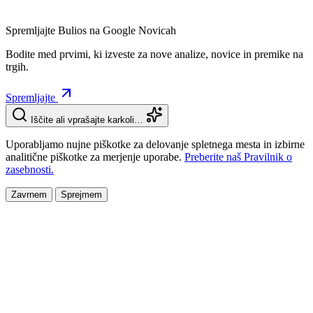
Spremljajte Bulios na Google Novicah
Bodite med prvimi, ki izveste za nove analize, novice in premike na
trgih.
Spremljajte
Iščite ali vprašajte karkoli…
Uporabljamo nujne piškotke za delovanje spletnega mesta in izbirne
analitične piškotke za merjenje uporabe.
Preberite naš Pravilnik o
zasebnosti.
Zavrnem
Sprejmem