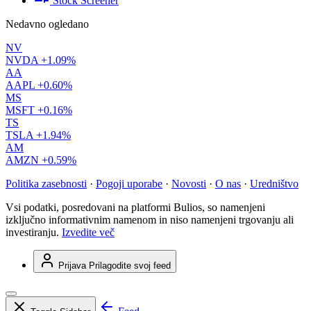
Stock Screener
Nedavno ogledano
NV
NVDA
+1.09%
AA
AAPL
+0.60%
MS
MSFT
+0.16%
TS
TSLA
+1.94%
AM
AMZN
+0.59%
Politika zasebnosti
·
Pogoji uporabe
·
Novosti
·
O nas
·
Uredništvo
Vsi podatki, posredovani na platformi Bulios, so namenjeni
izključno informativnim namenom in niso namenjeni trgovanju ali
investiranju.
Izvedite več
Prijava
Prilagodite svoj feed