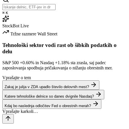
⌘
K
StockBot
Live
Tržne razmere
Wall Street
Tehnološki sektor vodi rast ob šibkih podatkih o
delu
S&P 500
+0.60%
in Nasdaq
+1.18%
sta zrasla, saj padec
zaposlovanja spodbuja pričakovanja o nižanju obrestnih mer.
Vprašajte o tem
Zakaj je julija v ZDA upadlo število delovnih mest?
Katere tehnološke delnice so danes dvignile Nasdaq?
Kdaj bo naslednja odločitev Fed o obrestnih merah?