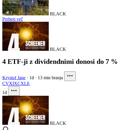
BLACK
Preberi več
BLACK
4 ETF-ji z dividendnimi donosi do 7 %
Krystof Jane
·
1d
·
13 min branja
CVX
IXC
XLE
1d
BLACK