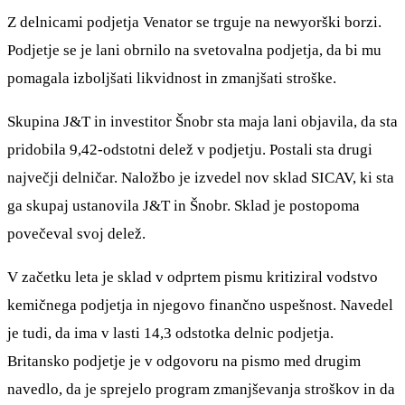
Z delnicami podjetja Venator se trguje na newyorški borzi.
Podjetje se je lani obrnilo na svetovalna podjetja, da bi mu
pomagala izboljšati likvidnost in zmanjšati stroške.
Skupina J&T in investitor Šnobr sta maja lani objavila, da sta
pridobila 9,42-odstotni delež v podjetju. Postali sta drugi
največji delničar. Naložbo je izvedel nov sklad SICAV, ki sta
ga skupaj ustanovila J&T in Šnobr. Sklad je postopoma
povečeval svoj delež.
V začetku leta je sklad v odprtem pismu kritiziral vodstvo
kemičnega podjetja in njegovo finančno uspešnost. Navedel
je tudi, da ima v lasti 14,3 odstotka delnic podjetja.
Britansko podjetje je v odgovoru na pismo med drugim
navedlo, da je sprejelo program zmanjševanja stroškov in da