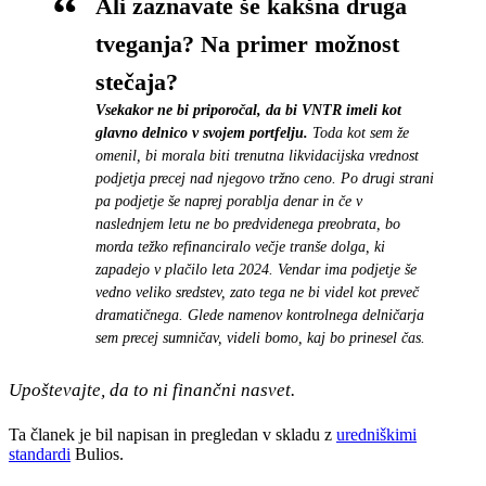
Ali zaznavate še kakšna druga
tveganja? Na primer možnost
stečaja?
Vsekakor ne bi priporočal, da bi VNTR imeli kot
glavno delnico v svojem portfelju.
Toda kot sem že
omenil, bi morala biti trenutna likvidacijska vrednost
podjetja precej nad njegovo tržno ceno. Po drugi strani
pa podjetje še naprej porablja denar in če v
naslednjem letu ne bo predvidenega preobrata, bo
morda težko refinanciralo večje tranše dolga, ki
zapadejo v plačilo leta 2024. Vendar ima podjetje še
vedno veliko sredstev, zato tega ne bi videl kot preveč
dramatičnega. Glede namenov kontrolnega delničarja
sem precej sumničav, videli bomo, kaj bo prinesel čas.
Upoštevajte, da to ni finančni nasvet.
Ta članek je bil napisan in pregledan v skladu z
uredniškimi
standardi
Bulios.