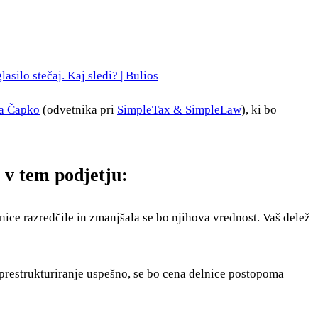
asilo stečaj. Kaj sledi? | Bulios
pa Čapko
(odvetnika pri
SimpleTax & SimpleLaw
), ki bo
ž v tem podjetju:
lnice razredčile in zmanjšala se bo njihova vrednost. Vaš delež
 prestrukturiranje uspešno, se bo cena delnice postopoma