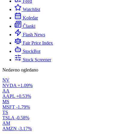
Feed
Watchlist
Koledar
Članki
Flash News
Fair Price Index
StockBot
Stock Screener
Nedavno ogledano
NV
NVDA
+1.09%
AA
AAPL
+0.53%
MS
MSFT
-1.79%
TS
TSLA
-0.58%
AM
AMZN
-3.17%