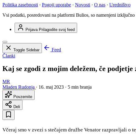
Politika zasebnosti
·
Pogoji uporabe
·
Novosti
·
O nas
·
Uredništvo
Vsi podatki, posredovani na platformi Bulios, so namenjeni izključno
Prijava
Prilagodite svoj feed
Feed
Toggle Sidebar
Članki
Kaj se zgodi z mojim deležem, če podjetje
MR
Mladen Rudonja
·
16. maj 2023
·
5 min branja
Povzemite
Deli
Včeraj smo v zvezi s stečajem družbe Venator razpravljali o te