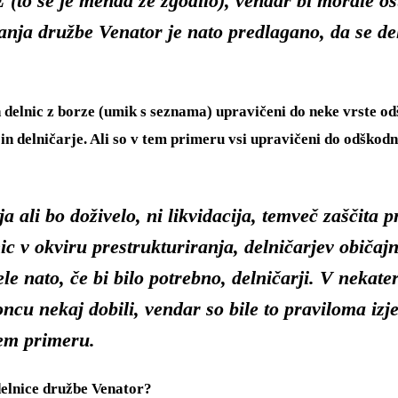
to se je menda že zgodilo), vendar bi morale os
anja družbe Venator je nato predlagano, da se de
vih delnic z borze (umik s seznama) upravičeni do neke vrste 
 delničarje. Ali so v tem primeru vsi upravičeni do odškodnin
ja ali bo doživelo, ni likvidacija, temveč zaščita 
nic v okviru prestrukturiranja, delničarjev običa
le nato, če bi bilo potrebno, delničarji. V nekater
oncu nekaj dobili, vendar so bile to praviloma i
tem primeru.
 delnice družbe Venator?