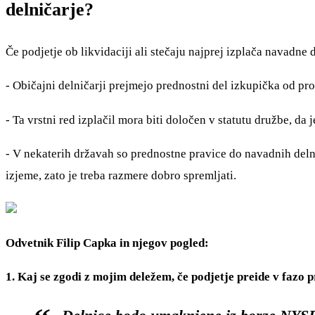
delničarje?
Če podjetje ob likvidaciji ali stečaju najprej izplača navadne 
- Običajni delničarji prejmejo prednostni del izkupička od pro
- Ta vrstni red izplačil mora biti določen v statutu družbe, da j
- V nekaterih državah so prednostne pravice do navadnih deln
izjeme, zato je treba razmere dobro spremljati.
Odvetnik Filip Capka in njegov pogled:
1. Kaj se zgodi z mojim deležem, če podjetje preide v fazo 