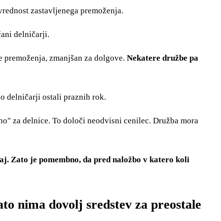
 vrednost zastavljenega premoženja.
ani delničarji.
je premoženja, zmanjšan za dolgove.
Nekatere družbe pa
 delničarji ostali praznih rok.
no" za delnice. To določi neodvisni cenilec. Družba mora
čaj. Zato je pomembno, da pred naložbo v katero koli
ato nima dovolj sredstev za preostale