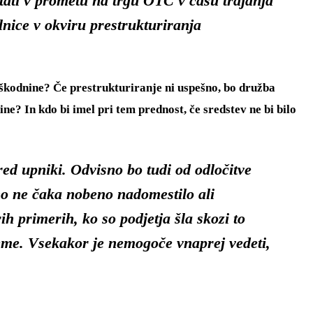
tati v prometu na trgu OTC v času trajanja
lnice v okviru prestrukturiranja
odškodnine? Če prestrukturiranje ni uspešno, bo družba
e? In kdo bi imel pri tem prednost, če sredstev ne bi bilo
pred upniki. Odvisno bo tudi od odločitve
jno ne čaka nobeno nadomestilo ali
ih primerih, ko so podjetja šla skozi to
zjeme. Vsekakor je nemogoče vnaprej vedeti,