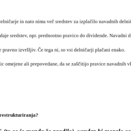
delničarje in nato nima več sredstev za izplačilo navadnih delni
daje sredstev, npr. prednostno pravico do dividende. Navadni de
e pravno izvršljiv. Če tega ni, so vsi delničarji plačani enako.
ic omejene ali prepovedane, da se zaščitijo pravice navadnih v
prestrukturiranja?