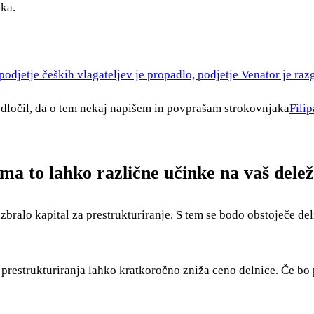
eka.
podjetje čeških vlagateljev je propadlo, podjetje Venator je razgl
dločil, da o tem nekaj napišem in povprašam strokovnjaka
Fili
ima to lahko različne učinke na vaš dele
 zbralo kapital za prestrukturiranje. S tem se bodo obstoječe de
i prestrukturiranja lahko kratkoročno zniža ceno delnice. Če bo