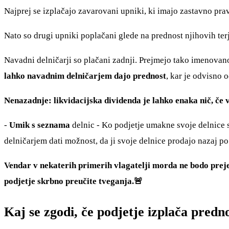
Najprej se izplačajo zavarovani upniki, ki imajo zastavno p
Nato so drugi upniki poplačani glede na prednost njihovih terj
Navadni delničarji so plačani zadnji. Prejmejo tako imenovan
lahko navadnim delničarjem dajo prednost
, kar je odvisno 
Nenazadnje: likvidacijska dividenda je lahko enaka nič, če 
-
Umik s seznama
delnic - Ko podjetje umakne svoje delnice 
delničarjem dati možnost, da ji svoje delnice prodajo nazaj po
Vendar v nekaterih primerih vlagatelji morda ne bodo prejel
podjetje skrbno preučite tveganja.🚨
Kaj se zgodi, če podjetje izplača predn