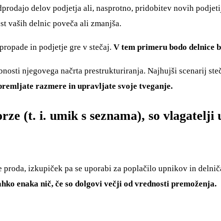
odprodajo delov podjetja ali, nasprotno, pridobitev novih podj
t vaših delnic poveča ali zmanjša.
propade in podjetje gre v stečaj.
V tem primeru bodo delnice br
osti njegovega načrta prestrukturiranja. Najhujši scenarij steč
spremljate razmere in upravljate svoje tveganje.
rze (t. i. umik s seznama), so vlagatelji
e proda, izkupiček pa se uporabi za poplačilo upnikov in delnič
lahko enaka nič, če so dolgovi večji od vrednosti premoženja.