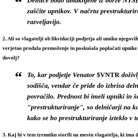
Delnice bodo umaknjene iz borze NYSE (
zaščite upnikov. V načrtu prestrukturir
razveljavijo.
2. Ali so vlagatelji ob likvidaciji podjetja ali umiku njego
verjetno prodala premoženje in poskušala poplačati upnike in
dovolj?
To, kar podjetje Venator
$VNTR
doživl
sodišča, vendar če pride do izbrisa del
povračilo. Prednost bi imeli upniki in še
"prestrukturiranje", so delničarji na k
kako se bo prestrukturiranje izteklo v 
3. Kaj bi v tem trenutku storili na mestu vlagatelja, ki ima