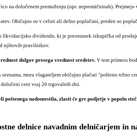
ravico na določenem premoženju (npr. nepremičninah). Prejmejo
atev. Običajno so v celoti ali delno poplačani, preden so poplač
o likvidacijsko dividendo, ki je preostanek izkupička od proda
od njihovih pravilnikov.
vrednost dolgov presega vrednost sredstev.
V tem primeru bodo
s seznama, mora vlagateljem običajno plačati "pošteno tržno ce
 določeni ceni vsaj 20 trgovalnih dni.
i poštenega nadomestila, zlasti če gre podjetje v popoln ste
ostne delnice navadnim delničarjem in n