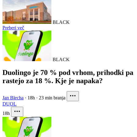
BLACK
Preberi več
BLACK
Duolingo je 70 % pod vrhom, prihodki pa
rastejo za 18 %. Kje je napaka?
Jan Blecha
·
18h
·
23 min branja
DUOL
18h