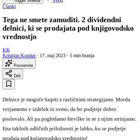
Feed
Toggle Sidebar
Članki
Tega ne smete zamuditi. 2 dividendni
delnici, ki se prodajata pod knjigovodsko
vrednostjo
KK
Kristijan Kopitar
·
17. maj 2023
·
5 min branja
Povzemite
Deli
Delnice je mogoče kupiti z različnimi strategijami. Morda
verjamemo v izdelek in vemo, da bo podjetje dobro
poslovalo. Ali pa pogledamo številke in se z njimi strinjamo.
Ena takšnih odličnih priložnosti je lahko, ko se podjetje
prodaja pod knjigovodsko vrednostjo!