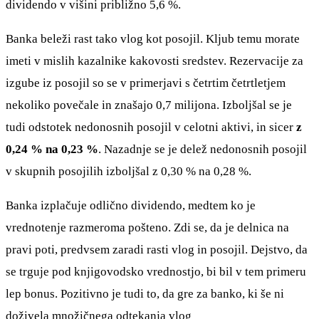
dividendo v višini približno 5,6 %.
Banka beleži rast tako vlog kot posojil. Kljub temu morate
imeti v mislih kazalnike kakovosti sredstev. Rezervacije za
izgube iz posojil so se v primerjavi s četrtim četrtletjem
nekoliko povečale in znašajo 0,7 milijona. Izboljšal se je
tudi odstotek nedonosnih posojil v celotni aktivi, in sicer
z
0,24 % na 0,23 %
. Nazadnje se je delež nedonosnih posojil
v skupnih posojilih izboljšal z 0,30 % na 0,28 %.
Banka izplačuje odlično dividendo, medtem ko je
vrednotenje razmeroma pošteno. Zdi se, da je delnica na
pravi poti, predvsem zaradi rasti vlog in posojil. Dejstvo, da
se trguje pod knjigovodsko vrednostjo, bi bil v tem primeru
lep bonus. Pozitivno je tudi to, da gre za banko, ki še ni
doživela množičnega odtekanja vlog