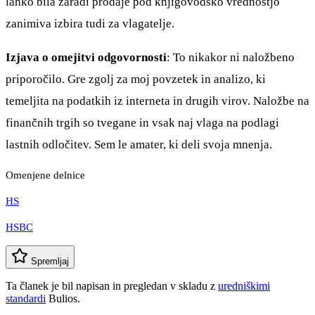
lahko bila zaradi prodaje pod knjigovodsko vrednostjo
zanimiva izbira tudi za vlagatelje.
Izjava o omejitvi odgovornosti
: To nikakor ni naložbeno
priporočilo. Gre zgolj za moj povzetek in analizo, ki
temeljita na podatkih iz interneta in drugih virov. Naložbe na
finančnih trgih so tvegane in vsak naj vlaga na podlagi
lastnih odločitev. Sem le amater, ki deli svoja mnenja.
Omenjene delnice
HS
HSBC
Spremljaj
Ta članek je bil napisan in pregledan v skladu z
uredniškimi
standardi
Bulios.