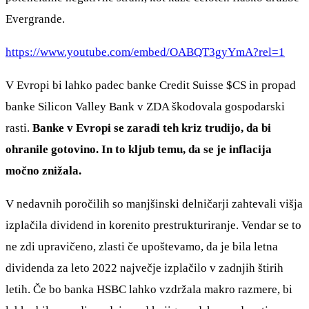
Evergrande.
https://www.youtube.com/embed/OABQT3gyYmA?rel=1
V Evropi bi lahko padec banke Credit Suisse
$CS
in propad
banke Silicon Valley Bank v ZDA škodovala gospodarski
rasti.
Banke v Evropi se zaradi teh kriz trudijo, da bi
ohranile gotovino. In to kljub temu, da se je inflacija
močno znižala.
V nedavnih poročilih so manjšinski delničarji zahtevali višja
izplačila dividend in korenito prestrukturiranje. Vendar se to
ne zdi upravičeno, zlasti če upoštevamo, da je bila letna
dividenda za leto 2022 največje izplačilo v zadnjih štirih
letih. Če bo banka HSBC lahko vzdržala makro razmere, bi