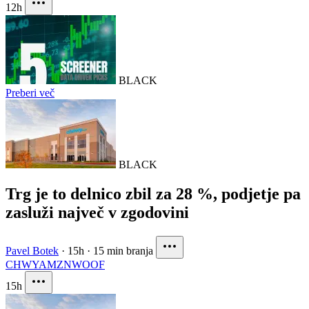
12h
BLACK
Preberi več
BLACK
Trg je to delnico zbil za 28 %, podjetje pa
zasluži največ v zgodovini
Pavel Botek
·
15h
·
15 min branja
CHWY
AMZN
WOOF
15h