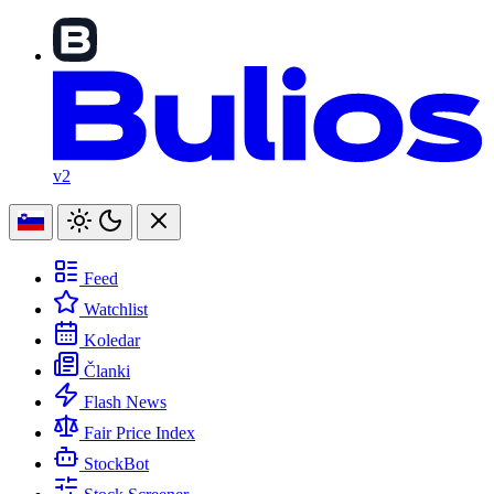
v2
Feed
Watchlist
Koledar
Članki
Flash News
Fair Price Index
StockBot