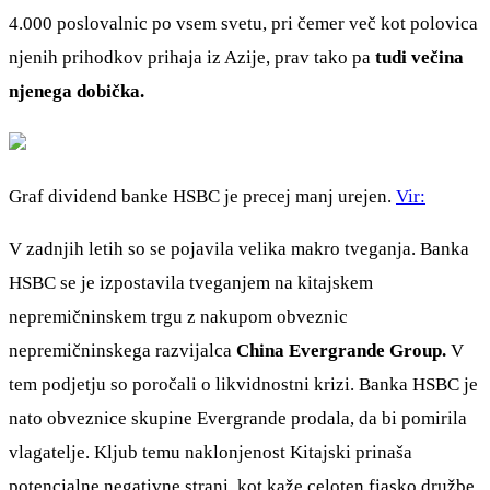
4.000 poslovalnic po vsem svetu, pri čemer več kot polovica
njenih prihodkov prihaja iz Azije, prav tako pa
tudi večina
njenega dobička.
Graf dividend banke HSBC je precej manj urejen.
Vir:
V zadnjih letih so se pojavila velika makro tveganja. Banka
HSBC se je izpostavila tveganjem na kitajskem
nepremičninskem trgu z nakupom obveznic
nepremičninskega razvijalca
China Evergrande Group.
V
tem podjetju so poročali o likvidnostni krizi. Banka HSBC je
nato obveznice skupine Evergrande prodala, da bi pomirila
vlagatelje. Kljub temu naklonjenost Kitajski prinaša
potencialne negativne strani, kot kaže celoten fiasko družbe