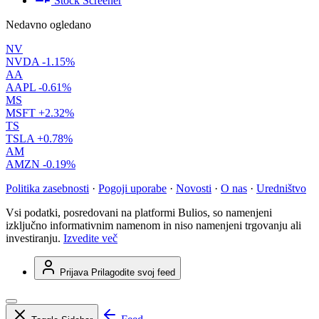
Stock Screener
Nedavno ogledano
NV
NVDA
-1.15%
AA
AAPL
-0.61%
MS
MSFT
+2.32%
TS
TSLA
+0.78%
AM
AMZN
-0.19%
Politika zasebnosti
·
Pogoji uporabe
·
Novosti
·
O nas
·
Uredništvo
Vsi podatki, posredovani na platformi Bulios, so namenjeni
izključno informativnim namenom in niso namenjeni trgovanju ali
investiranju.
Izvedite več
Prijava
Prilagodite svoj feed