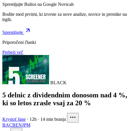
Spremljajte Bulios na Google Novicah
Bodite med prvimi, ki izveste za nove analize, novice in premike na
trgih.
Spremljajte
Priporočeni članki
Preberi več
BLACK
5 delnic z dividendnim donosom nad 4 %,
ki so letos zrasle vsaj za 20 %
Krystof Jane
·
12h
·
14 min branja
BAC
BEN
JPM