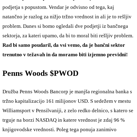
podjetja s popustom. Vendar je odvisno od tega, kaj
natančno je razlog za nižjo tržno vrednost in ali je to rešljiv
problem. Danes si bomo ogledali dve podjetji iz bančnega
sektorja, za kateri upamo, da bi to moral biti rešljiv problem.
Rad bi samo poudaril, da vsi vemo, da je bančni sektor
trenutno v težavah in da moramo biti izjemno previdni!
Penns Woods
$PWOD
Družba Penns Woods Bancorp je manjša regionalna banka s
tržno kapitalizacijo 161 milijonov USD. S sedežem v mestu
Williamsport v Pensilvaniji, z zelo redko delnico, s katero se
trguje na borzi NASDAQ in katere vrednost je zdaj 96 %
knjigovodske vrednosti. Poleg tega ponuja zanimivo