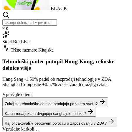
BLACK
⌘
K
StockBot
Live
Tržne razmere
Kitajska
Tehnološki padec potopil Hong Kong, celinske
delnice višje
Hang Seng
-1.50%
padel ob razprodaji tehnologije v ZDA.
Shanghai Composite
+0.57%
zrasel zaradi dražjega zlata.
Vprašajte o tem
Zakaj se tehnološke delnice prodajajo po vsem svetu?
Kateri rudarji zlata dvigujejo šanghajski indeks?
Kaj pričakovati v petkovem poročilu o zaposlovanju v ZDA?