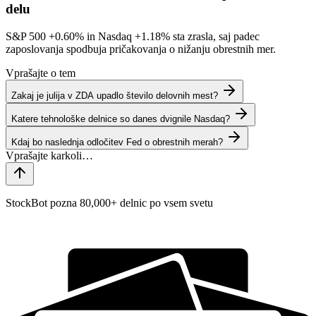
delu
S&P 500
+0.60%
in Nasdaq
+1.18%
sta zrasla, saj padec
zaposlovanja spodbuja pričakovanja o nižanju obrestnih mer.
Vprašajte o tem
Zakaj je julija v ZDA upadlo število delovnih mest?
Katere tehnološke delnice so danes dvignile Nasdaq?
Kdaj bo naslednja odločitev Fed o obrestnih merah?
StockBot pozna 80,000+ delnic po vsem svetu