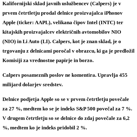
Kalifornijski sklad javnih uslužbencev (Calpers) je v
prvem četrtletju prodal delnice proizvajalca iPhonov
Apple (ticker: AAPL), velikana čipov Intel (INTC) ter
kitajskih proizvajalcev električnih avtomobilov NIO
(NIO) in Li Auto (LI). Calpers, kot je znan sklad, je o
trgovanju z delnicami poročal v obrazcu, ki ga je predložil
Komisiji za vrednostne papirje in borzo.
Calpers posameznih poslov ne komentira. Upravlja 455
milijard dolarjev sredstev.
Delnice podjetja Apple so se v prvem četrtletju povečale
za 27 %, medtem ko se je indeks S&P 500 povečal za 7 %.
V drugem četrtletju so se delnice do zdaj povečale za 6,2
%, medtem ko je indeks pridobil 2 %.