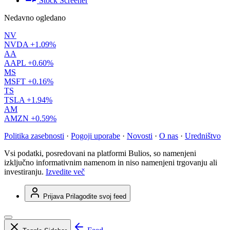
Stock Screener
Nedavno ogledano
NV
NVDA
+1.09%
AA
AAPL
+0.60%
MS
MSFT
+0.16%
TS
TSLA
+1.94%
AM
AMZN
+0.59%
Politika zasebnosti
·
Pogoji uporabe
·
Novosti
·
O nas
·
Uredništvo
Vsi podatki, posredovani na platformi Bulios, so namenjeni
izključno informativnim namenom in niso namenjeni trgovanju ali
investiranju.
Izvedite več
Prijava
Prilagodite svoj feed