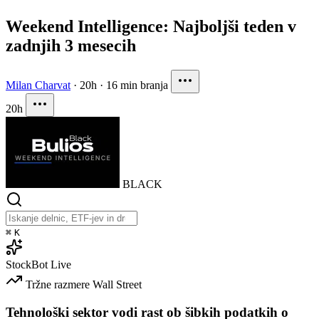
Weekend Intelligence: Najboljši teden v
zadnjih 3 mesecih
Milan Charvat
·
20h
·
16 min branja
20h
BLACK
⌘
K
StockBot
Live
Tržne razmere
Wall Street
Tehnološki sektor vodi rast ob šibkih podatkih o