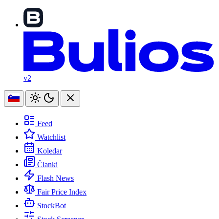
v2
Feed
Watchlist
Koledar
Članki
Flash News
Fair Price Index
StockBot