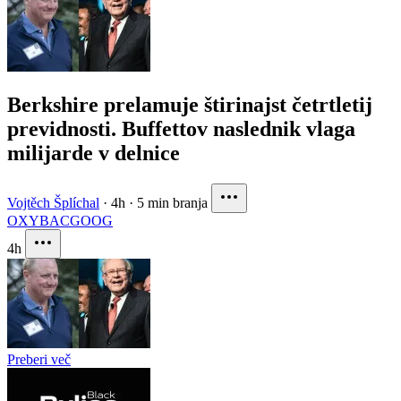
Berkshire prelamuje štirinajst četrtletij
previdnosti. Buffettov naslednik vlaga
milijarde v delnice
Vojtěch Šplíchal
·
4h
·
5 min branja
OXY
BAC
GOOG
4h
Preberi več