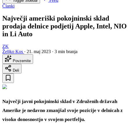
Feed
Toggle Sidebar
Članki
Največji ameriški pokojninski sklad
prodaja delnice podjetij Apple, Intel, NIO
in Li Auto
ZK
Željko Kos
·
21. maj 2023
·
3 min branja
Povzemite
Deli
Največji javni pokojninski sklad v Združenih državah
Amerike je nedavno zmanjšal svoje pozicije v delnicah z
visoko donosnostjo v svojem portfelju.