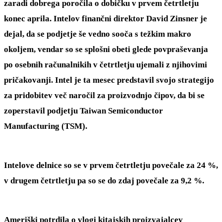
zaradi dobrega poročila o dobičku v prvem četrtletju
konec aprila. Intelov finančni direktor David Zinsner je
dejal, da se podjetje še vedno sooča s težkim makro
okoljem, vendar so se splošni obeti glede povpraševanja
po osebnih računalnikih v četrtletju ujemali z njihovimi
pričakovanji. Intel je ta mesec predstavil svojo strategijo
za pridobitev več naročil za proizvodnjo čipov, da bi se
zoperstavil podjetju Taiwan Semiconductor
Manufacturing (TSM).
Intelove delnice so se v prvem četrtletju povečale za 24 %,
v drugem četrtletju pa so se do zdaj povečale za 9,2 %.
Ameriški potrdila o vlogi kitajskih proizvajalcev