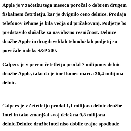
Apple je v začetku tega meseca poročal o dobrem drugem
fiskalnem četrtletju, kar je dvignilo ceno delnice. Prodaja
telefonov iPhone je bila večja od pričakovanj. Podjetje bo
predstavilo slušalke za navidezno resničnost. Delnice
družbe Apple in drugih velikih tehnoloških podjetij so
povečale indeks S&P 500.
Calpers je v prvem četrtletju prodal 7 milijonov delnic
družbe Apple, tako da je imel konec marca 36,4 milijona
delnic.
C
alpers je v četrtletju prodal 1,1 milijona delnic družbe
Intel in tako zmanjšal svoj delež na 9,8 milijona
delnic.Delnice družbeIntel niso dobile trajne spodbude