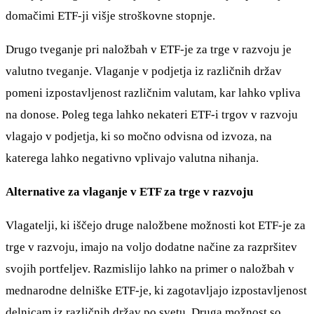
domačimi ETF-ji višje stroškovne stopnje.
Drugo tveganje pri naložbah v ETF-je za trge v razvoju je
valutno tveganje. Vlaganje v podjetja iz različnih držav
pomeni izpostavljenost različnim valutam, kar lahko vpliva
na donose. Poleg tega lahko nekateri ETF-i trgov v razvoju
vlagajo v podjetja, ki so močno odvisna od izvoza, na
katerega lahko negativno vplivajo valutna nihanja.
Alternative za vlaganje v ETF za trge v razvoju
Vlagatelji, ki iščejo druge naložbene možnosti kot ETF-je za
trge v razvoju, imajo na voljo dodatne načine za razpršitev
svojih portfeljev. Razmislijo lahko na primer o naložbah v
mednarodne delniške ETF-je, ki zagotavljajo izpostavljenost
delnicam iz različnih držav po svetu. Druga možnost so