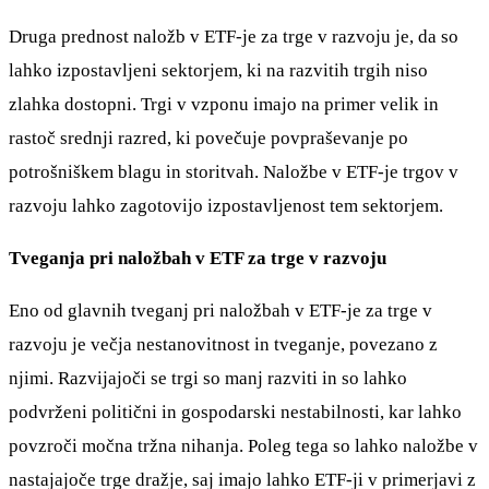
Druga prednost naložb v ETF-je za trge v razvoju je, da so
lahko izpostavljeni sektorjem, ki na razvitih trgih niso
zlahka dostopni. Trgi v vzponu imajo na primer velik in
rastoč srednji razred, ki povečuje povpraševanje po
potrošniškem blagu in storitvah. Naložbe v ETF-je trgov v
razvoju lahko zagotovijo izpostavljenost tem sektorjem.
Tveganja pri naložbah v ETF za trge v razvoju
Eno od glavnih tveganj pri naložbah v ETF-je za trge v
razvoju je večja nestanovitnost in tveganje, povezano z
njimi. Razvijajoči se trgi so manj razviti in so lahko
podvrženi politični in gospodarski nestabilnosti, kar lahko
povzroči močna tržna nihanja. Poleg tega so lahko naložbe v
nastajajoče trge dražje, saj imajo lahko ETF-ji v primerjavi z