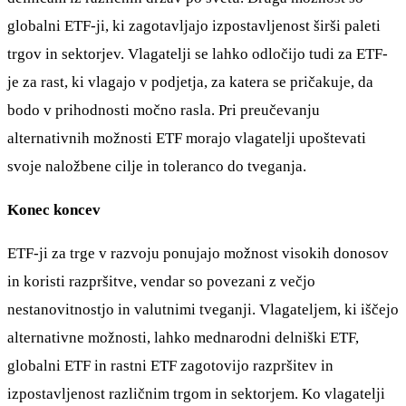
globalni ETF-ji, ki zagotavljajo izpostavljenost širši paleti
trgov in sektorjev. Vlagatelji se lahko odločijo tudi za ETF-
je za rast, ki vlagajo v podjetja, za katera se pričakuje, da
bodo v prihodnosti močno rasla. Pri preučevanju
alternativnih možnosti ETF morajo vlagatelji upoštevati
svoje naložbene cilje in toleranco do tveganja.
Konec koncev
ETF-ji za trge v razvoju ponujajo možnost visokih donosov
in koristi razpršitve, vendar so povezani z večjo
nestanovitnostjo in valutnimi tveganji. Vlagateljem, ki iščejo
alternativne možnosti, lahko mednarodni delniški ETF,
globalni ETF in rastni ETF zagotovijo razpršitev in
izpostavljenost različnim trgom in sektorjem. Ko vlagatelji