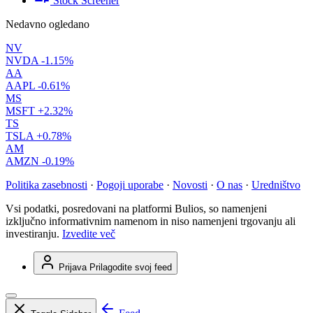
Stock Screener
Nedavno ogledano
NV
NVDA
-1.15%
AA
AAPL
-0.61%
MS
MSFT
+2.32%
TS
TSLA
+0.78%
AM
AMZN
-0.19%
Politika zasebnosti
·
Pogoji uporabe
·
Novosti
·
O nas
·
Uredništvo
Vsi podatki, posredovani na platformi Bulios, so namenjeni
izključno informativnim namenom in niso namenjeni trgovanju ali
investiranju.
Izvedite več
Prijava
Prilagodite svoj feed