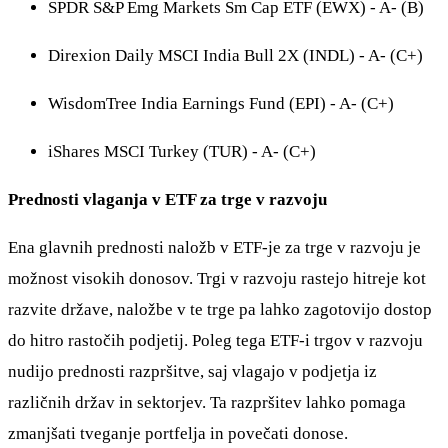
SPDR S&P Emg Markets Sm Cap ETF (EWX) - A- (B)
Direxion Daily MSCI India Bull 2X (INDL) - A- (C+)
WisdomTree India Earnings Fund (EPI) - A- (C+)
iShares MSCI Turkey (TUR) - A- (C+)
Prednosti vlaganja v ETF za trge v razvoju
Ena glavnih prednosti naložb v ETF-je za trge v razvoju je
možnost visokih donosov. Trgi v razvoju rastejo hitreje kot
razvite države, naložbe v te trge pa lahko zagotovijo dostop
do hitro rastočih podjetij. Poleg tega ETF-i trgov v razvoju
nudijo prednosti razpršitve, saj vlagajo v podjetja iz
različnih držav in sektorjev. Ta razpršitev lahko pomaga
zmanjšati tveganje portfelja in povečati donose.