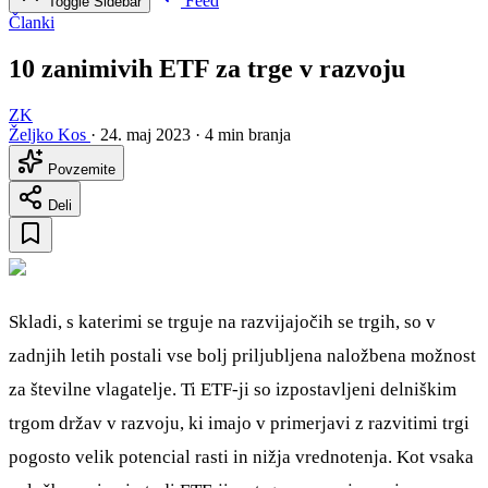
Feed
Toggle Sidebar
Članki
10 zanimivih ETF za trge v razvoju
ZK
Željko Kos
·
24. maj 2023
·
4 min branja
Povzemite
Deli
Skladi, s katerimi se trguje na razvijajočih se trgih, so v
zadnjih letih postali vse bolj priljubljena naložbena možnost
za številne vlagatelje. Ti ETF-ji so izpostavljeni delniškim
trgom držav v razvoju, ki imajo v primerjavi z razvitimi trgi
pogosto velik potencial rasti in nižja vrednotenja. Kot vsaka