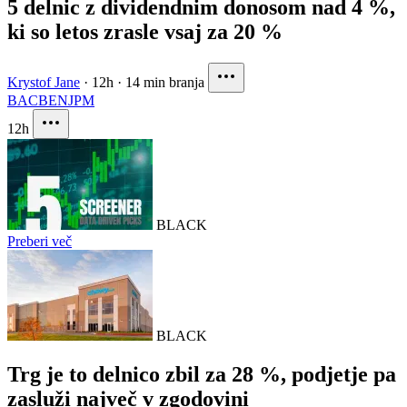
5 delnic z dividendnim donosom nad 4 %,
ki so letos zrasle vsaj za 20 %
Krystof Jane
·
12h
·
14 min branja
BAC
BEN
JPM
12h
BLACK
Preberi več
BLACK
Trg je to delnico zbil za 28 %, podjetje pa
zasluži največ v zgodovini