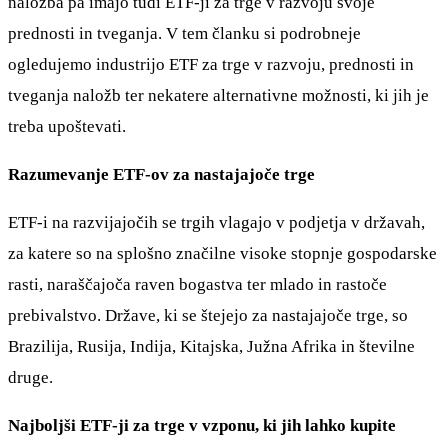
naložba pa imajo tudi ETF-ji za trge v razvoju svoje
prednosti in tveganja. V tem članku si podrobneje
ogledujemo industrijo ETF za trge v razvoju, prednosti in
tveganja naložb ter nekatere alternativne možnosti, ki jih je
treba upoštevati.
Razumevanje ETF-ov za nastajajoče trge
ETF-i na razvijajočih se trgih vlagajo v podjetja v državah,
za katere so na splošno značilne visoke stopnje gospodarske
rasti, naraščajoča raven bogastva ter mlado in rastoče
prebivalstvo. Države, ki se štejejo za nastajajoče trge, so
Brazilija, Rusija, Indija, Kitajska, Južna Afrika in številne
druge.
Najboljši ETF-ji za trge v vzponu, ki jih lahko kupite