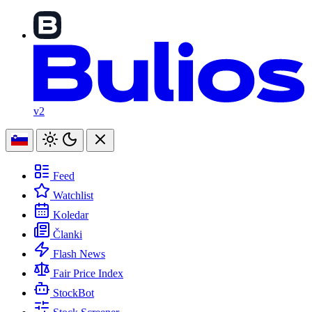
v2
Feed
Watchlist
Koledar
Članki
Flash News
Fair Price Index
StockBot