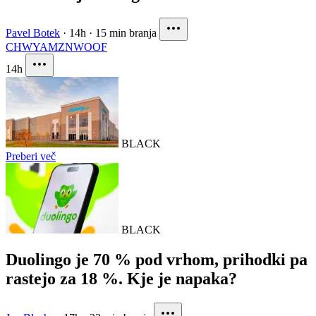
Pavel Botek
·
14h
·
15 min branja
CHWY
AMZN
WOOF
14h
BLACK
Preberi več
BLACK
Duolingo je 70 % pod vrhom, prihodki pa
rastejo za 18 %. Kje je napaka?