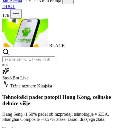
Jan Blecha
·
17h
·
23 min branja
DUOL
17h
BLACK
⌘
K
StockBot
Live
Tržne razmere
Kitajska
Tehnološki padec potopil Hong Kong, celinske
delnice višje
Hang Seng
-1.50%
padel ob razprodaji tehnologije v ZDA.
Shanghai Composite
+0.57%
zrasel zaradi dražjega zlata.