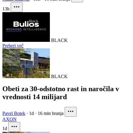
13h
BLACK
Preberi več
BLACK
Obeti za 30-odstotno rast in naročila v
vrednosti 14 milijard
Pavel Botek
·
1d
·
16 min branja
AXON
1d