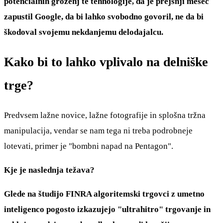
potencialnih groženj te tehnologije, da je prejšnji mesec
zapustil Google, da bi lahko svobodno govoril, ne da bi
škodoval svojemu nekdanjemu delodajalcu.
Kako bi to lahko vplivalo na delniške
trge?
Predvsem lažne novice, lažne fotografije in splošna tržna
manipulacija, vendar se nam tega ni treba podrobneje
lotevati, primer je "bombni napad na Pentagon".
Kje je naslednja težava?
Glede na študijo FINRA algoritemski trgovci z umetno
inteligenco pogosto izkazujejo "ultrahitro" trgovanje in