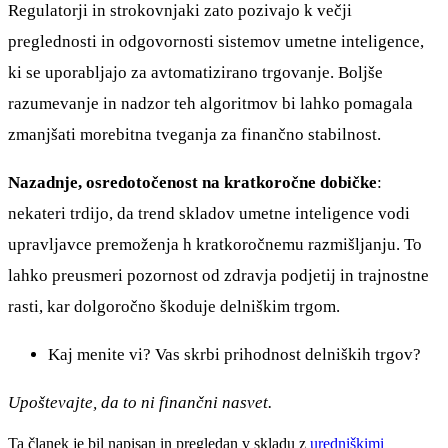
Regulatorji in strokovnjaki zato pozivajo k večji
preglednosti in odgovornosti sistemov umetne inteligence,
ki se uporabljajo za avtomatizirano trgovanje. Boljše
razumevanje in nadzor teh algoritmov bi lahko pomagala
zmanjšati morebitna tveganja za finančno stabilnost.
Nazadnje, osredotočenost na kratkoročne dobičke
:
nekateri trdijo, da trend skladov umetne inteligence vodi
upravljavce premoženja h kratkoročnemu razmišljanju. To
lahko preusmeri pozornost od zdravja podjetij in trajnostne
rasti, kar dolgoročno škoduje delniškim trgom.
Kaj menite vi? Vas skrbi prihodnost delniških trgov?
Upoštevajte, da to ni finančni nasvet.
Ta članek je bil napisan in pregledan v skladu z
uredniškimi