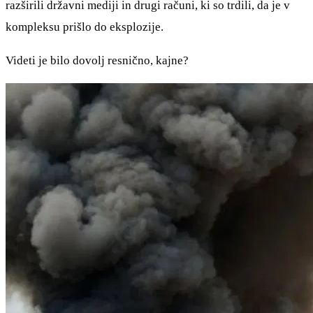
razširili državni mediji in drugi računi, ki so trdili, da je v
kompleksu prišlo do eksplozije.
Videti je bilo dovolj resnično, kajne?