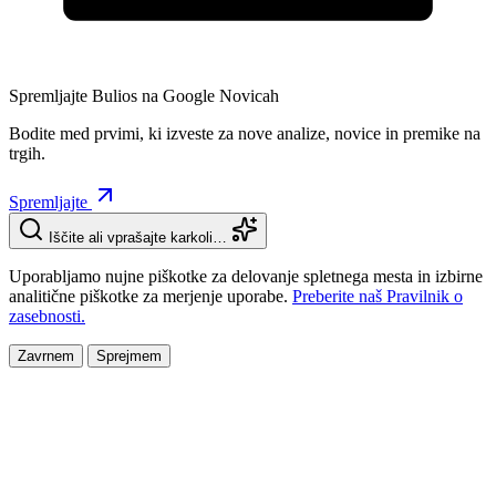
Spremljajte Bulios na Google Novicah
Bodite med prvimi, ki izveste za nove analize, novice in premike na
trgih.
Spremljajte
Iščite ali vprašajte karkoli…
Uporabljamo nujne piškotke za delovanje spletnega mesta in izbirne
analitične piškotke za merjenje uporabe.
Preberite naš Pravilnik o
zasebnosti.
Zavrnem
Sprejmem