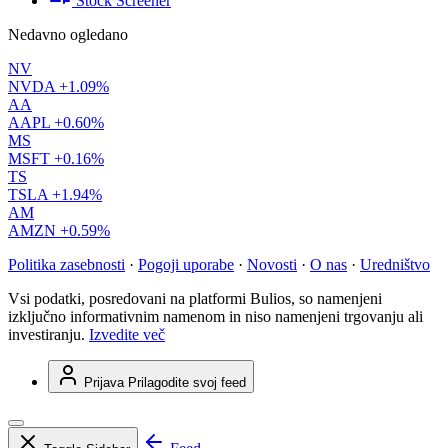
Stock Screener
Nedavno ogledano
NV
NVDA
+1.09%
AA
AAPL
+0.60%
MS
MSFT
+0.16%
TS
TSLA
+1.94%
AM
AMZN
+0.59%
Politika zasebnosti
·
Pogoji uporabe
·
Novosti
·
O nas
·
Uredništvo
Vsi podatki, posredovani na platformi Bulios, so namenjeni
izključno informativnim namenom in niso namenjeni trgovanju ali
investiranju.
Izvedite več
Prijava
Prilagodite svoj feed