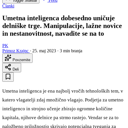
Feed
Toggle Sidebar
Članki
Umetna inteligenca dobesedno uničuje
delniške trge. Manipulacije, lažne novice
in nestanovitnost, navadite se na to
PK
Primoz Krajnc
·
25. maj 2023
·
3 min branja
Povzemite
Deli
Umetna inteligenca je ena najbolj vročih tehnoloških tem, v
katero vlagatelji zdaj množično vlagajo. Podjetja za umetno
inteligenco in strojno učenje zbirajo ogromne količine
kapitala, njihove delnice pa strmo rastejo. Vendar se za to
naložbeno priložnostjo skrivajo potencialna tveganja za