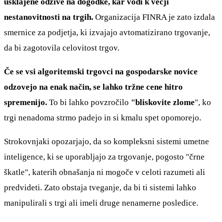
usklajene odzive na dogodke, kar vodi k večji
nestanovitnosti na trgih.
Organizacija FINRA je zato izdala
smernice za podjetja, ki izvajajo avtomatizirano trgovanje,
da bi zagotovila celovitost trgov.
Če se vsi algoritemski trgovci na gospodarske novice
odzovejo na enak način, se lahko tržne cene hitro
spremenijo.
To bi lahko povzročilo
"bliskovite zlome
", ko
trgi nenadoma strmo padejo in si kmalu spet opomorejo.
Strokovnjaki opozarjajo, da so kompleksni sistemi umetne
inteligence, ki se uporabljajo za trgovanje, pogosto "črne
škatle", katerih obnašanja ni mogoče v celoti razumeti ali
predvideti. Zato obstaja tveganje, da bi ti sistemi lahko
manipulirali s trgi ali imeli druge nenamerne posledice.