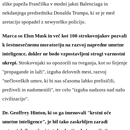
slike papeža Frančiška v modni jakni Balenciaga in
nekdanjega predsednika Donalda Trumpa, ki se je med
aretacijo spopadel z newyorško policijo.
Marca so Elon Musk in več kot 100 strokovnjakov pozvali
k šestmesečnemu moratoriju na razvoj napredne umetne
inteligence, dokler ne bodo vzpostavljeni strogi varnostni
ukrepi.
Strokovnjaki so opozorili na tveganja, kot so širjenje
"propagande in laži", izguba delovnih mest, razvoj
"nečloveških umov, ki bi nas sčasoma lahko prelisičili,
preživeli in nadomestili", ter celo "izguba nadzora nad našo
civilizacijo".
Dr. Geoffrey Hinton, ki so ga imenovali "krstni oče
umetne inteligence", je bil tako zaskrbljen zaradi