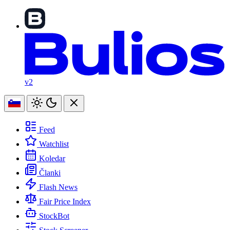
v2
Feed
Watchlist
Koledar
Članki
Flash News
Fair Price Index
StockBot