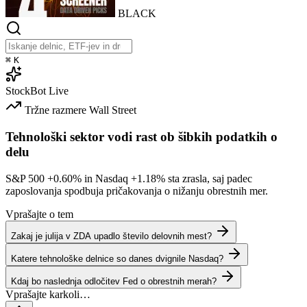
BLACK
⌘
K
StockBot
Live
Tržne razmere
Wall Street
Tehnološki sektor vodi rast ob šibkih podatkih o
delu
S&P 500
+0.60%
in Nasdaq
+1.18%
sta zrasla, saj padec
zaposlovanja spodbuja pričakovanja o nižanju obrestnih mer.
Vprašajte o tem
Zakaj je julija v ZDA upadlo število delovnih mest?
Katere tehnološke delnice so danes dvignile Nasdaq?
Kdaj bo naslednja odločitev Fed o obrestnih merah?