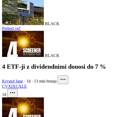
BLACK
Preberi več
BLACK
4 ETF-ji z dividendnimi donosi do 7 %
Krystof Jane
·
1d
·
13 min branja
CVX
IXC
XLE
1d