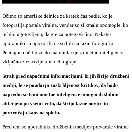
Očitno so ameriške delnice za kratek čas padle, ko je
fotografija postala viralna, vendar so si kmalu opomogle, ko
je bilo ugotovljeno, da gre za potegavščino. Nekateri
uporabniki so opozorili, da so bili na lažni fotografiji
Pentagona očitni znaki manipulacije z umetno inteligenco,
vključno z izkrivljenimi deli ograje.
Strah pred napačnimi informacijami, ki jih širijo družbeni
mediji, le še poudarja zaskrbljenost kritikov, da bodo
napredni sistemi umetne inteligence omogočili slabim
akterjem po vsem svetu, da širijo lažne novice in
povzročajo kaos na spletu.
Pred tem so uporabnike družbenih medijev prevarale viralne