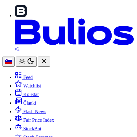
v2
Feed
Watchlist
Koledar
Članki
Flash News
Fair Price Index
StockBot