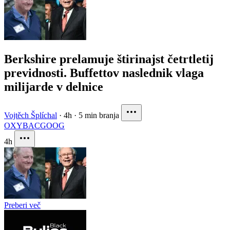
Berkshire prelamuje štirinajst četrtletij
previdnosti. Buffettov naslednik vlaga
milijarde v delnice
Vojtěch Šplíchal
·
4h
·
5 min branja
OXY
BAC
GOOG
4h
Preberi več