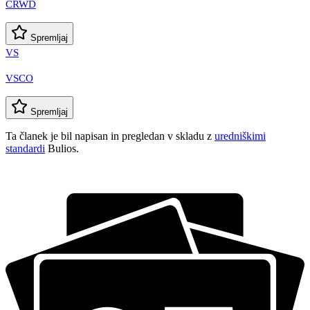
CRWD
Spremljaj
VS
VSCO
Spremljaj
Ta članek je bil napisan in pregledan v skladu z
uredniškimi
standardi
Bulios.