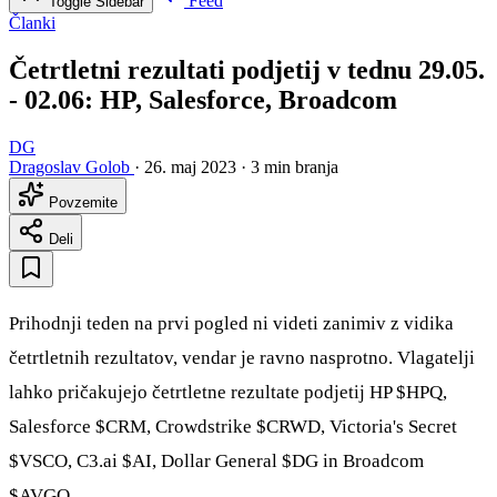
Feed
Toggle Sidebar
Članki
Četrtletni rezultati podjetij v tednu 29.05.
- 02.06: HP, Salesforce, Broadcom
DG
Dragoslav Golob
·
26. maj 2023
·
3 min branja
Povzemite
Deli
Prihodnji teden na prvi pogled ni videti zanimiv z vidika
četrtletnih rezultatov, vendar je ravno nasprotno. Vlagatelji
lahko pričakujejo četrtletne rezultate podjetij HP
$HPQ
,
Salesforce
$CRM
, Crowdstrike
$CRWD
, Victoria's Secret
$VSCO
, C3.ai
$AI
, Dollar General
$DG
in Broadcom
$AVGO
.