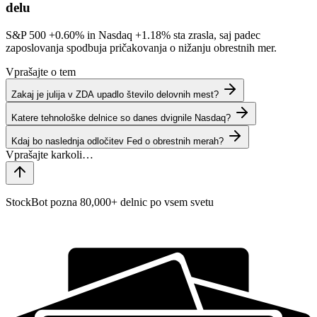
delu
S&P 500
+0.60%
in Nasdaq
+1.18%
sta zrasla, saj padec
zaposlovanja spodbuja pričakovanja o nižanju obrestnih mer.
Vprašajte o tem
Zakaj je julija v ZDA upadlo število delovnih mest?
Katere tehnološke delnice so danes dvignile Nasdaq?
Kdaj bo naslednja odločitev Fed o obrestnih merah?
StockBot pozna 80,000+ delnic po vsem svetu