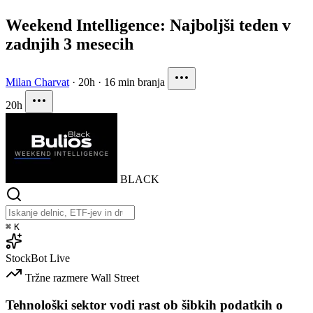
Weekend Intelligence: Najboljši teden v
zadnjih 3 mesecih
Milan Charvat
·
20h
·
16 min branja
20h
BLACK
⌘
K
StockBot
Live
Tržne razmere
Wall Street
Tehnološki sektor vodi rast ob šibkih podatkih o