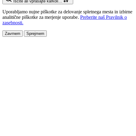
Iščite ali vprašajte karkoli…
Uporabljamo nujne piškotke za delovanje spletnega mesta in izbirne
analitične piškotke za merjenje uporabe.
Preberite naš Pravilnik o
zasebnosti.
Zavrnem
Sprejmem