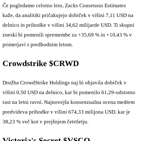
Če pogledamo celotno leto, Zacks Consensus Estimates
kaže, da analitiki pričakujejo dobiček v višini 7,11 USD na
delnico in prihodke v višini 34,62 milijarde USD. Ti skupni
zneski bi pomenili spremembe za +35,69 % in +10,43 % v
primerjavi s predhodnim letom.
Crowdstrike
$CRWD
Družba CrowdStrike Holdings naj bi objavila dobiček v
višini 0,50 USD na delnico, kar bi pomenilo 61,29-odstotno
rast na letni ravni. Najnovejša konsenzualna ocena medtem
predvideva prihodke v višini 674,33 milijona USD, kar je
38,23 % več kot v prejšnjem četrtletju.
Victoria's Secret
$VSCO