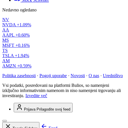
Stock Screener
Nedavno ogledano
NV
NVDA
+1.09%
AA
AAPL
+0.60%
MS
MSFT
+0.16%
TS
TSLA
+1.94%
AM
AMZN
+0.59%
Politika zasebnosti
·
Pogoji uporabe
·
Novosti
·
O nas
·
Uredništvo
Vsi podatki, posredovani na platformi Bulios, so namenjeni
izključno informativnim namenom in niso namenjeni trgovanju ali
investiranju.
Izvedite več
Prijava
Prilagodite svoj feed