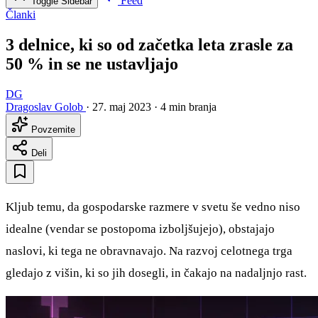
Feed
Toggle Sidebar
Članki
3 delnice, ki so od začetka leta zrasle za
50 % in se ne ustavljajo
DG
Dragoslav Golob
·
27. maj 2023
·
4 min branja
Povzemite
Deli
Kljub temu, da gospodarske razmere v svetu še vedno niso
idealne (vendar se postopoma izboljšujejo), obstajajo
naslovi, ki tega ne obravnavajo. Na razvoj celotnega trga
gledajo z višin, ki so jih dosegli, in čakajo na nadaljnjo rast.