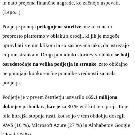
in nato prejema finančne nagrade, ko začnejo uspevati.
(Lepo...)
Podjetje ponuja
prilagojene storitve,
nizke cene in
preprosto platformo v oblaku z orodji, ki jih je mogoče
upravljati z enim klikom in so zasnovana tako, da ustrezajo
ciljnim strankam. Drugi ponudniki storitev v oblaku
se bolj
osredotočajo na velika podjetja in stranke
, zato običajno
ne ponujajo konkurenčne ponudbe vrednosti za mala
podjetja.
Podjetje je v prvem četrtletju ustvarilo
165,1 milijona
dolarjev
prihodkov,
kar je
za 30 % več kot leto prej
.
To je
bila hitrejša stopnja rasti, kot so jo v tem obdobju dosegli
AWS (16 %), Microsoft Azure (27 %) in Alphabetov Google
Cloud (28 %).