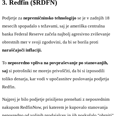
3. Redfin (
$RDFN
)
Podjetje za
nepremičninsko tehnologijo
se je v zadnjih 18
mesecih spopadalo s težavami, saj je ameriška centralna
banka Federal Reserve začela najbolj agresivno zviševanje
obrestnih mer v svoji zgodovini, da bi se borila proti
naraščajoči inflaciji.
To
neposredno vpliva na povpraševanje po stanovanjih,
saj
si potrošniki ne morejo privoščiti, da bi si izposodili
toliko denarja, kar vodi v upočasnitev poslovanja podjetja
Redfin.
Najprej je bilo podjetje prisiljeno prenehati z neposrednim
nakupom RedfinNow, pri katerem je kupovalo stanovanja
neposredno od voljnih prodajalcev in jih poskušalo "obrniti"