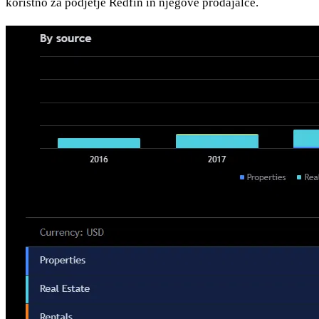
koristno za podjetje Redfin in njegove prodajalce.