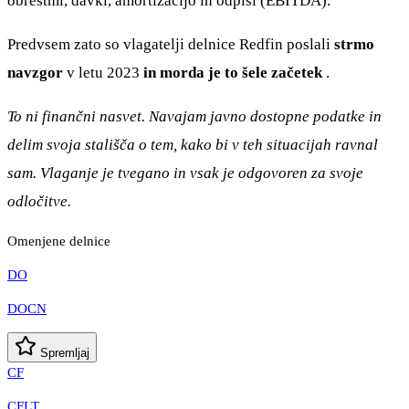
obrestmi, davki, amortizacijo in odpisi (EBITDA).
Predvsem zato so vlagatelji delnice Redfin poslali
strmo
navzgor
v letu 2023
in morda je to šele začetek
.
To ni finančni nasvet. Navajam javno dostopne podatke in
delim svoja stališča o tem, kako bi v teh situacijah ravnal
sam. Vlaganje je tvegano in vsak je odgovoren za svoje
odločitve.
Omenjene delnice
DO
DOCN
Spremljaj
CF
CFLT