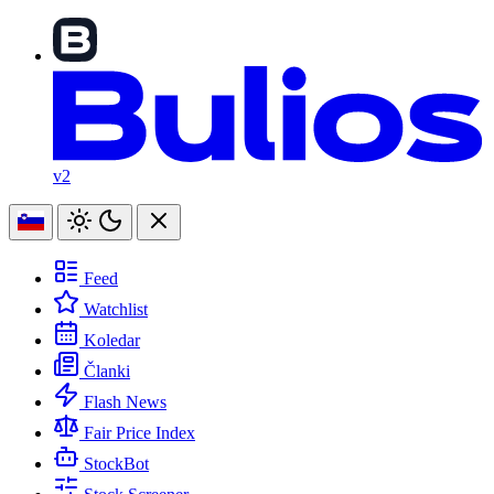
v2
Feed
Watchlist
Koledar
Članki
Flash News
Fair Price Index
StockBot