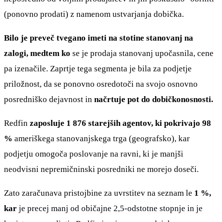
(ponovno prodati) z namenom ustvarjanja dobička.
Bilo je preveč tvegano imeti na stotine stanovanj na
zalogi, medtem ko
se je prodaja stanovanj upočasnila, cene
pa izenačile. Zaprtje tega segmenta je bila za podjetje
priložnost, da se ponovno osredotoči na svojo osnovno
posredniško dejavnost in
načrtuje pot do dobičkonosnosti.
Redfin
zaposluje 1 876 starejših agentov, ki
pokrivajo 98
%
ameriškega stanovanjskega trga (geografsko), kar
podjetju omogoča poslovanje na ravni, ki je manjši
neodvisni nepremičninski posredniki ne morejo doseči.
Zato zaračunava pristojbine za uvrstitev na seznam le
1 %,
kar
je precej manj od običajne 2,5-odstotne stopnje in je