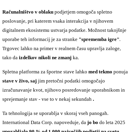
Računalništvo v oblaku
podjetjem omogoča spletno
poslovanje, pri katerem vsaka interakcija v njihovem
digitalnem ekosistemu ustvarja podatke. Možnost takojšnje
uporabe teh informacij je za stranke
"sprememba igre"
.
Trgovec lahko na primer v realnem času upravlja zaloge,
tako da
izdelkov nikoli ne zmanj
ka.
Spletna platforma za športne stave lahko
med tekmo
ponuja
stave v živo, saj
jim pretočni podatki omogočajo
izračunavanje kvot, njihovo posredovanje uporabnikom in
sprejemanje stav - vse to v nekaj sekundah
.
Ta tehnologija se uporablja v skoraj vseh panogah.
International Data Corp. napoveduje, da
jo bo
do leta 2025
uporabljalo 90 % od 1 000 največjih podjetij na svetu.