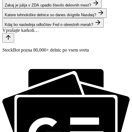
Zakaj je julija v ZDA upadlo število delovnih mest?
Katere tehnološke delnice so danes dvignile Nasdaq?
Kdaj bo naslednja odločitev Fed o obrestnih merah?
StockBot pozna 80,000+ delnic po vsem svetu