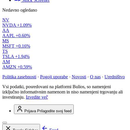
Stock Screener
Nedavno ogledano
NV
NVDA
+1.09%
AA
AAPL
+0.60%
MS
MSFT
+0.16%
TS
TSLA
+1.94%
AM
AMZN
+0.59%
Politika zasebnosti
·
Pogoji uporabe
·
Novosti
·
O nas
·
Uredništvo
Vsi podatki, posredovani na platformi Bulios, so namenjeni
izključno informativnim namenom in niso namenjeni trgovanju ali
investiranju.
Izvedite več
Prijava
Prilagodite svoj feed