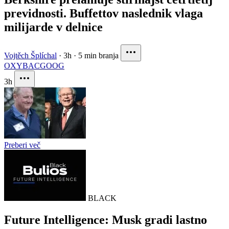
previdnosti. Buffettov naslednik vlaga
milijarde v delnice
Vojtěch Šplíchal
·
3h
·
5 min branja
OXY
BAC
GOOG
3h
Preberi več
BLACK
Future Intelligence: Musk gradi lastno