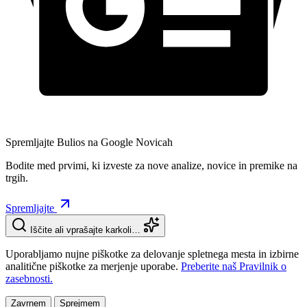
Spremljajte Bulios na Google Novicah
Bodite med prvimi, ki izveste za nove analize, novice in premike na
trgih.
Spremljajte
Iščite ali vprašajte karkoli…
Uporabljamo nujne piškotke za delovanje spletnega mesta in izbirne
analitične piškotke za merjenje uporabe.
Preberite naš Pravilnik o
zasebnosti.
Zavrnem
Sprejmem