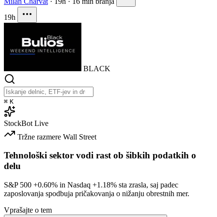
Milan Charvat
·
19h
·
16 min branja
19h
BLACK
⌘
K
StockBot
Live
Tržne razmere
Wall Street
Tehnološki sektor vodi rast ob šibkih podatkih o
delu
S&P 500
+0.60%
in Nasdaq
+1.18%
sta zrasla, saj padec
zaposlovanja spodbuja pričakovanja o nižanju obrestnih mer.
Vprašajte o tem