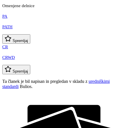
Omenjene delnice
PA
PATH
Spremljaj
CR
CRWD
Spremljaj
Ta članek je bil napisan in pregledan v skladu z
uredniškimi
standardi
Bulios.