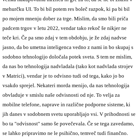
mehurčku UI. To bi bil potem res boleč razpok, ki pa bi bil
po mojem mnenju dober za trge. Mislim, da smo bili priča
padcem trgov v letu 2022, vendar tako rekoč še nikjer ne
teče kri. Če pa smo zdaj v tem obdobju, je že zdaj nadvse
jasno, da bo umetna inteligenca vedno z nami in bo skupaj s
sodobno tehnologijo določala potek sveta. S tem ne mislim,
da nas bo tehnologija nadvladala (tako kot nadvlada strojev
v Matrici), vendar je to odvisno tudi od tega, kako jo bo
vsakdo sprejel. Nekateri morda menijo, da nas tehnologija
obvladuje v smislu naše odvisnosti od nje. To velja za
mobilne telefone, naprave in različne podporne sisteme, ki
jih danes v sodobnem svetu uporabljajo vsi. V prihodnosti se
bo ta "odvisnost" samo še povečevala. Če se tega zavedamo,
se lahko pripravimo ne le psihično, temveč tudi finančno.