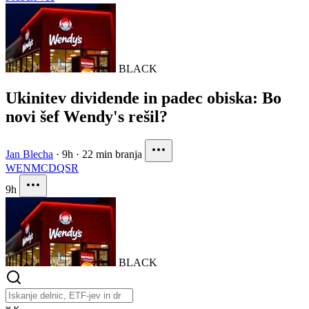
BLACK
Ukinitev dividende in padec obiska: Bo
novi šef Wendy's rešil?
Jan Blecha
·
9h
·
22 min branja
WEN
MCD
QSR
9h
BLACK