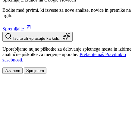
Bodite med prvimi, ki izveste za nove analize, novice in premike na
trgih.
Spremljajte
Iščite ali vprašajte karkoli…
Uporabljamo nujne piškotke za delovanje spletnega mesta in izbirne
analitične piškotke za merjenje uporabe.
Preberite naš Pravilnik o
zasebnosti.
Zavrnem
Sprejmem