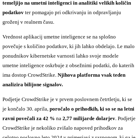
temeljijo na umetni inteligenci in analitiki velikih količin
podatkov
ter pomagajo pri odkrivanju in odpravljanju
groženj v realnem času.
Vrednost aplikacij umetne inteligence se na splošno
povečuje s količino podatkov, ki jih lahko obdelajo. Le malo
ponudnikov kibernetske varnosti lahko svoje modele
umetne inteligence oskrbuje z obsežnimi podatki, do katerih
ima dostop CrowdStrike.
Njihova platforma vsak teden
analizira bilijone signalov.
Podjetje CrowdStrike je v prvem poslovnem četrtletju, ki se
je končalo 30. aprila,
poročalo o prihodkih, ki so se na letni
ravni povečali za 42 %
na
2,77 milijarde dolarjev
. Podjetje
CrowdStrike je nekoliko zvišalo napoved prihodkov za
celotno poslovno leto 2024 v primerjavi z razponom, ki ga je