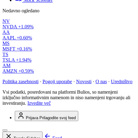
Stock Screener
Nedavno ogledano
NV
NVDA
+1.09%
AA
AAPL
+0.60%
MS
MSFT
+0.16%
TS
TSLA
+1.94%
AM
AMZN
+0.59%
Politika zasebnosti
·
Pogoji uporabe
·
Novosti
·
O nas
·
Uredništvo
Vsi podatki, posredovani na platformi Bulios, so namenjeni
izključno informativnim namenom in niso namenjeni trgovanju ali
investiranju.
Izvedite več
Prijava
Prilagodite svoj feed