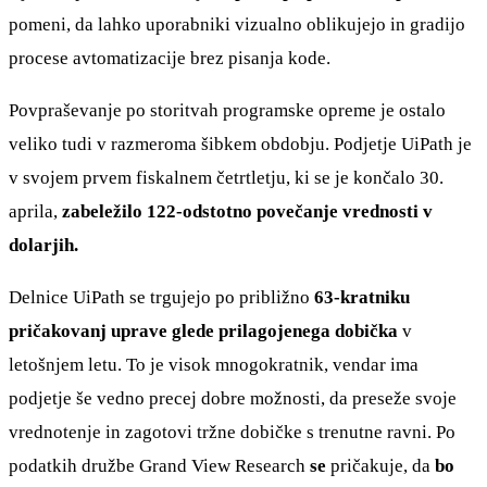
pomeni, da lahko uporabniki vizualno oblikujejo in gradijo
procese avtomatizacije brez pisanja kode.
Povpraševanje po storitvah programske opreme je ostalo
veliko tudi v razmeroma šibkem obdobju. Podjetje UiPath je
v svojem prvem fiskalnem četrtletju, ki se je končalo 30.
aprila,
zabeležilo 122-odstotno povečanje vrednosti v
dolarjih.
Delnice UiPath se trgujejo po približno
63-kratniku
pričakovanj uprave glede prilagojenega dobička
v
letošnjem letu. To je visok mnogokratnik, vendar ima
podjetje še vedno precej dobre možnosti, da preseže svoje
vrednotenje in zagotovi tržne dobičke s trenutne ravni. Po
podatkih družbe Grand View Research
se
pričakuje, da
bo