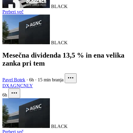
BLACK
Preberi več
BLACK
Mesečna dividenda 13,5 % in ena velika
zanka pri tem
Pavel Botek
·
6h
·
15 min branja
DX
AGNC
NLY
6h
BLACK
Preberi več