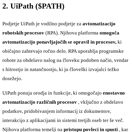
2. UiPath (
$PATH
)
Podjetje UiPath je vodilno podjetje za
avtomatizacijo
robotskih procesov
(RPA). Njihova platforma
omogoča
avtomatizacijo ponavljajočih se opravil in procesov,
ki
običajno zahtevajo ročno delo. RPA uporablja programske
robote za obdelavo nalog na človeku podoben način, vendar
s hitrostjo in natančnostjo, ki ju človeški izvajalci težko
dosežejo.
UiPath ponuja orodja in funkcije, ki omogočajo
enostavno
avtomatizacijo različnih procesov
, vključno z obdelavo
podatkov, pridobivanjem informacij iz dokumentov,
interakcijo z aplikacijami in sistemi tretjih oseb ter še več.
Njihova platforma temelji na
pristopu povleci in spusti
, kar