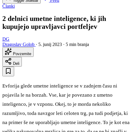
Feed
Toggle Sidebar
Članki
2 delnici umetne inteligence, ki jih
kupujejo upravljavci portfeljev
DG
Dragoslav Golob
·
5. junij 2023
·
5 min branja
Povzemite
Deli
Evforija glede umetne inteligence se v zadnjem času ni
pojavila le na borzah. Vse, kar je povezano z umetno
inteligenco, je v vzponu. Okej, to je morda nekoliko
razumljivo, toda navzgor leti celoten trg, pa tudi podjetja, ki
na primer še ne uporabljajo umetne inteligence. To je kot ena
velika nakupovalna mrzlica in gre za to, da se ne bi znašli v