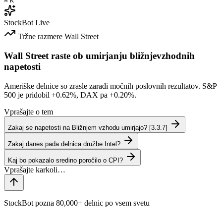
⌘
K
StockBot
Live
Tržne razmere
Wall Street
Wall Street raste ob umirjanju bližnjevzhodnih
napetosti
Ameriške delnice so zrasle zaradi močnih poslovnih rezultatov. S&P
500 je pridobil
+0.62%
, DAX pa
+0.20%
.
Vprašajte o tem
Zakaj se napetosti na Bližnjem vzhodu umirjajo? [3.3.7]
Zakaj danes pada delnica družbe Intel?
Kaj bo pokazalo sredino poročilo o CPI?
StockBot pozna 80,000+ delnic po vsem svetu