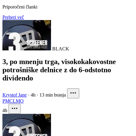
Priporočeni članki
Preberi več
BLACK
3, po mnenju trga, visokokakovostne
potrošniške delnice z do 6-odstotno
dividendo
Krystof Jane
·
4h
·
13 min branja
PM
CL
MO
4h