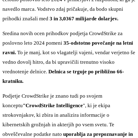
navedlo marca. Vodstvo zdaj pričakuje, da bodo skupni
prihodki znašali med
3 in 3,0367 milijarde dolarjev.
Sredina novih ocen prihodkov podjetja CrowdStrike za
poslovno leto 2024 pomeni
35-odstotno povečanje na letni
ravni.
To je manj, kot so vlagatelji vajeni, vendar verjetno še
vedno dovolj hitro, da bi upravičili trenutno visoko
vrednotenje delnice.
Delnica se trguje po približno 66-
kratniku.
Podjetje CrowdStrike je znano tudi po svojem
konceptu
"CrowdStrike Intelligence
", ki je ekipa
strokovnjakov, ki zbira in analizira informacije o
kibernetskih grožnjah in akterjih po vsem svetu. Te
obveščevalne podatke nato
uporablja za prepoznavanje in