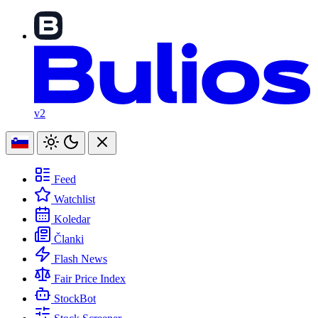
v2
Feed
Watchlist
Koledar
Članki
Flash News
Fair Price Index
StockBot