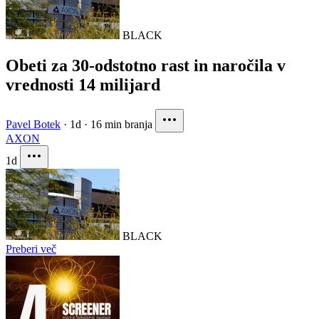
BLACK
Obeti za 30-odstotno rast in naročila v
vrednosti 14 milijard
Pavel Botek
·
1d
·
16 min branja
AXON
1d
BLACK
Preberi več