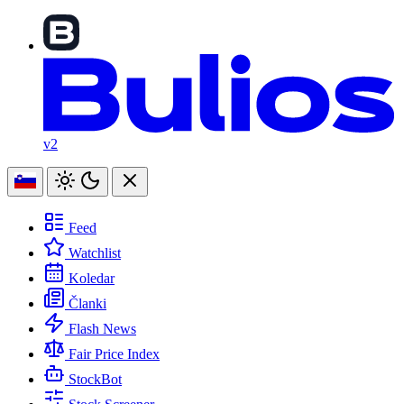
v2
Feed
Watchlist
Koledar
Članki
Flash News
Fair Price Index
StockBot