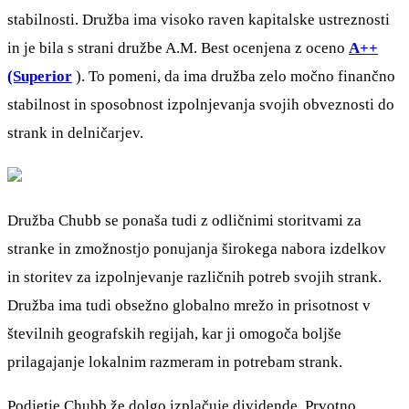
stabilnosti. Družba ima visoko raven kapitalske ustreznosti
in je bila s strani družbe A.M. Best ocenjena z oceno
A++
(Superior
). To pomeni, da ima družba zelo močno finančno
stabilnost in sposobnost izpolnjevanja svojih obveznosti do
strank in delničarjev.
Družba Chubb se ponaša tudi z odličnimi storitvami za
stranke in zmožnostjo ponujanja širokega nabora izdelkov
in storitev za izpolnjevanje različnih potreb svojih strank.
Družba ima tudi obsežno globalno mrežo in prisotnost v
številnih geografskih regijah, kar ji omogoča boljše
prilagajanje lokalnim razmeram in potrebam strank.
Podjetje Chubb že dolgo izplačuje dividende. Prvotno