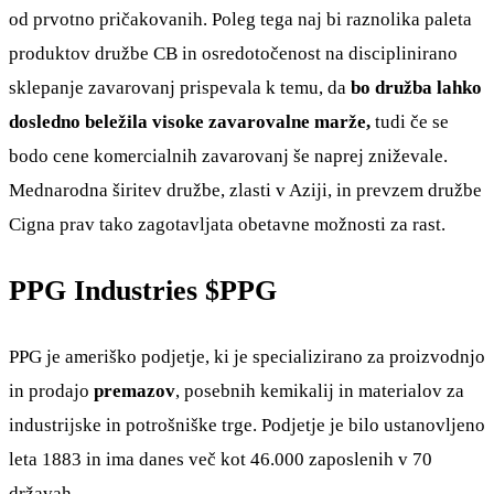
od prvotno pričakovanih. Poleg tega naj bi raznolika paleta
produktov družbe CB in osredotočenost na disciplinirano
sklepanje zavarovanj prispevala k temu, da
bo družba lahko
dosledno beležila visoke zavarovalne marže,
tudi če se
bodo cene komercialnih zavarovanj še naprej zniževale.
Mednarodna širitev družbe, zlasti v Aziji, in prevzem družbe
Cigna prav tako zagotavljata obetavne možnosti za rast.
PPG Industries
$PPG
PPG je ameriško podjetje, ki je specializirano za proizvodnjo
in prodajo
premazov
, posebnih kemikalij in materialov za
industrijske in potrošniške trge. Podjetje je bilo ustanovljeno
leta 1883 in ima danes več kot 46.000 zaposlenih v 70
državah.