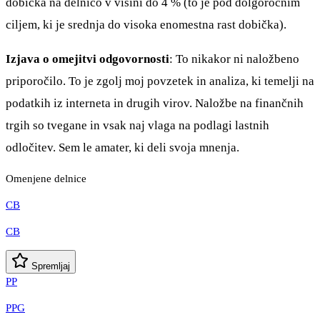
dobička na delnico v višini do 4 % (to je pod dolgoročnim
ciljem, ki je srednja do visoka enomestna rast dobička).
Izjava o omejitvi odgovornosti
: To nikakor ni naložbeno
priporočilo. To je zgolj moj povzetek in analiza, ki temelji na
podatkih iz interneta in drugih virov. Naložbe na finančnih
trgih so tvegane in vsak naj vlaga na podlagi lastnih
odločitev. Sem le amater, ki deli svoja mnenja.
Omenjene delnice
CB
CB
Spremljaj
PP
PPG