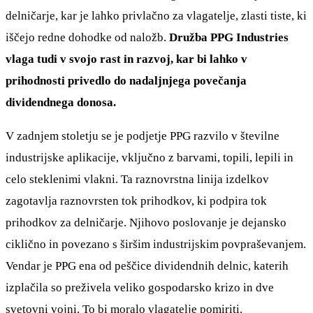
delničarje, kar je lahko privlačno za vlagatelje, zlasti tiste, ki
iščejo redne dohodke od naložb.
Družba PPG Industries
vlaga tudi v svojo rast in razvoj, kar bi lahko v
prihodnosti privedlo do nadaljnjega povečanja
dividendnega donosa.
V zadnjem stoletju se je podjetje PPG razvilo v številne
industrijske aplikacije, vključno z barvami, topili, lepili in
celo steklenimi vlakni. Ta raznovrstna linija izdelkov
zagotavlja raznovrsten tok prihodkov, ki podpira tok
prihodkov za delničarje. Njihovo poslovanje je dejansko
ciklično in povezano s širšim industrijskim povpraševanjem.
Vendar je PPG ena od peščice dividendnih delnic, katerih
izplačila so preživela veliko gospodarsko krizo in dve
svetovni vojni. To bi moralo vlagatelje pomiriti.