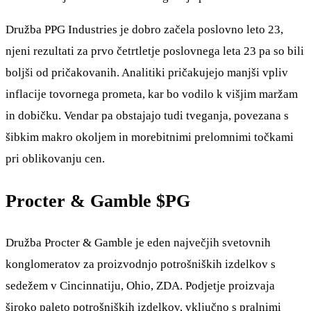
Družba PPG Industries je dobro začela poslovno leto 23,
njeni rezultati za prvo četrtletje poslovnega leta 23 pa so bili
boljši od pričakovanih. Analitiki pričakujejo manjši vpliv
inflacije tovornega prometa, kar bo vodilo k višjim maržam
in dobičku. Vendar pa obstajajo tudi tveganja, povezana s
šibkim makro okoljem in morebitnimi prelomnimi točkami
pri oblikovanju cen.
Procter & Gamble
$PG
Družba Procter & Gamble je eden največjih svetovnih
konglomeratov za proizvodnjo potrošniških izdelkov s
sedežem v Cincinnatiju, Ohio, ZDA. Podjetje proizvaja
široko paleto potrošniških izdelkov, vključno s pralnimi