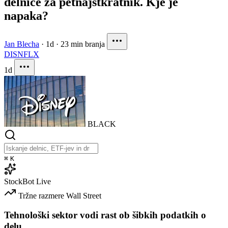
delnice za petnajstkratnik. Kje je
napaka?
Jan Blecha
·
1d
·
23 min branja
DIS
NFLX
1d
BLACK
⌘
K
StockBot
Live
Tržne razmere
Wall Street
Tehnološki sektor vodi rast ob šibkih podatkih o
delu