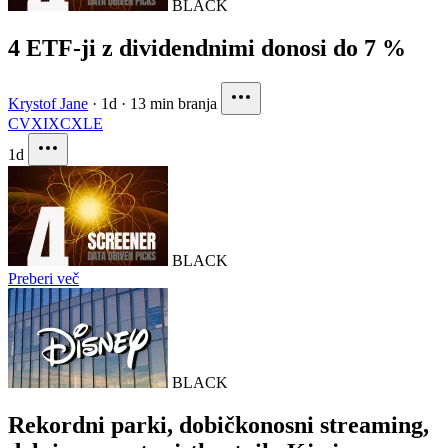
BLACK
4 ETF-ji z dividendnimi donosi do 7 %
Krystof Jane
·
1d
·
13 min branja
CVX
IXC
XLE
1d
BLACK
Preberi več
BLACK
Rekordni parki, dobičkonosni streaming,