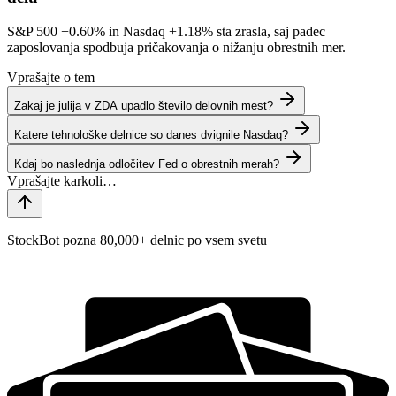
S&P 500
+0.60%
in Nasdaq
+1.18%
sta zrasla, saj padec
zaposlovanja spodbuja pričakovanja o nižanju obrestnih mer.
Vprašajte o tem
Zakaj je julija v ZDA upadlo število delovnih mest?
Katere tehnološke delnice so danes dvignile Nasdaq?
Kdaj bo naslednja odločitev Fed o obrestnih merah?
StockBot pozna 80,000+ delnic po vsem svetu