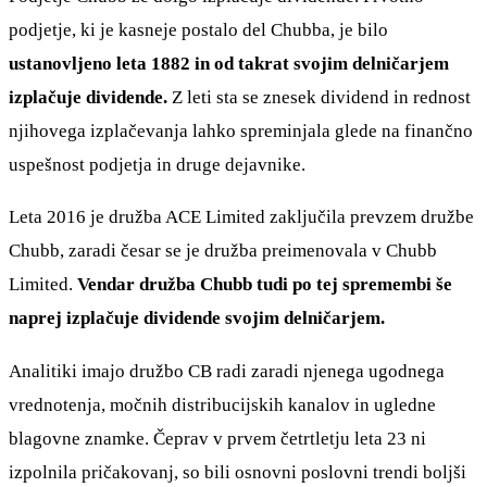
podjetje, ki je kasneje postalo del Chubba, je bilo
ustanovljeno leta 1882 in od takrat svojim delničarjem
izplačuje dividende.
Z leti sta se znesek dividend in rednost
njihovega izplačevanja lahko spreminjala glede na finančno
uspešnost podjetja in druge dejavnike.
Leta 2016 je družba ACE Limited zaključila prevzem družbe
Chubb, zaradi česar se je družba preimenovala v Chubb
Limited.
Vendar družba Chubb tudi po tej spremembi še
naprej izplačuje dividende svojim delničarjem.
Analitiki imajo družbo CB radi zaradi njenega ugodnega
vrednotenja, močnih distribucijskih kanalov in ugledne
blagovne znamke. Čeprav v prvem četrtletju leta 23 ni
izpolnila pričakovanj, so bili osnovni poslovni trendi boljši