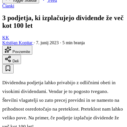
Feed
Toggle Sidebar
Članki
3 podjetja, ki izplačujejo dividende že več
kot 100 let
KK
Kristijan Kopitar
·
7. junij 2023
·
5 min branja
Povzemite
Deli
Dividendna podjetja lahko privabijo z odličnimi obeti in
visokimi dividendami. Vendar je to pogosto tvegano.
Številni vlagatelji so zato precej previdni in se namesto na
prihodnost osredotočajo na preteklost. Preteklost nam lahko
veliko pove. Na primer, če podjetje izplačuje dividende že
več kot 100 let!