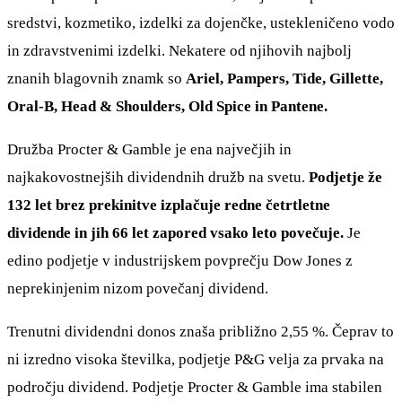
sredstvi, kozmetiko, izdelki za dojenčke, ustekleničeno vodo
in zdravstvenimi izdelki. Nekatere od njihovih najbolj
znanih blagovnih znamk so
Ariel, Pampers, Tide, Gillette,
Oral-B, Head & Shoulders, Old Spice in Pantene.
Družba Procter & Gamble je ena največjih in
najkakovostnejših dividendnih družb na svetu.
Podjetje že
132 let brez prekinitve izplačuje redne četrtletne
dividende in jih 66 let zapored vsako leto povečuje.
Je
edino podjetje v industrijskem povprečju Dow Jones z
neprekinjenim nizom povečanj dividend.
Trenutni dividendni donos znaša približno 2,55 %. Čeprav to
ni izredno visoka številka, podjetje P&G velja za prvaka na
področju dividend. Podjetje Procter & Gamble ima stabilen