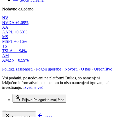
Stock Screener
Nedavno ogledano
NV
NVDA
+1.09%
AA
AAPL
+0.60%
MS
MSFT
+0.16%
TS
TSLA
+1.94%
AM
AMZN
+0.59%
Politika zasebnosti
·
Pogoji uporabe
·
Novosti
·
O nas
·
Uredništvo
Vsi podatki, posredovani na platformi Bulios, so namenjeni
izključno informativnim namenom in niso namenjeni trgovanju ali
investiranju.
Izvedite več
Prijava
Prilagodite svoj feed