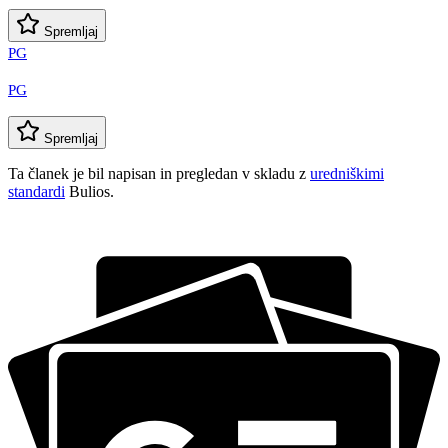
Spremljaj
PG
PG
Spremljaj
Ta članek je bil napisan in pregledan v skladu z
uredniškimi
standardi
Bulios.