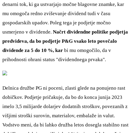
denarni tok, ki ga ustvarjajo močne blagovne znamke, kar
mu omogoča redno zviševanje dividend tudi v času
gospodarskih upadov. Poleg tega je podjetje močno
usmerjeno v dividende.
Načrt dividendne politike podjetja
predvideva, da bo podjetje P&G vsako leto povečalo
dividende za 5 do 10 %, kar
bi mu omogočilo, da v
prihodnosti ohrani status "dividendnega prvaka".
Delnica družbe PG ni poceni, zlasti glede na ponujeno rast
dobičkov. Podjetje pričakuje, da bo do konca junija 2023
imelo 3,5 milijarde dolarjev dodatnih stroškov, povezanih z
višjimi stroški surovin, materialov, embalaže in valut.
Vodstvo meni, da bi lahko družba letos dosegla stabilno rast