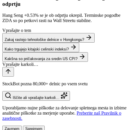
odprtju
Hang Seng
+0.53%
se je ob odprtju okrepil. Terminske pogodbe
ZDA so po petkovi rasti na Wall Streetu stabilne.
Vprašajte o tem
Zakaj rastejo tehnološke delnice v Hongkongu?
Kako trgujejo kitajski celinski indeksi?
Kakšna so pričakovanja za sredin US CPI?
StockBot pozna 80,000+ delnic po vsem svetu
Iščite ali vprašajte karkoli…
Uporabljamo nujne piškotke za delovanje spletnega mesta in izbirne
analitične piškotke za merjenje uporabe.
Preberite naš Pravilnik o
zasebnosti.
Zavrnem
Sprejmem