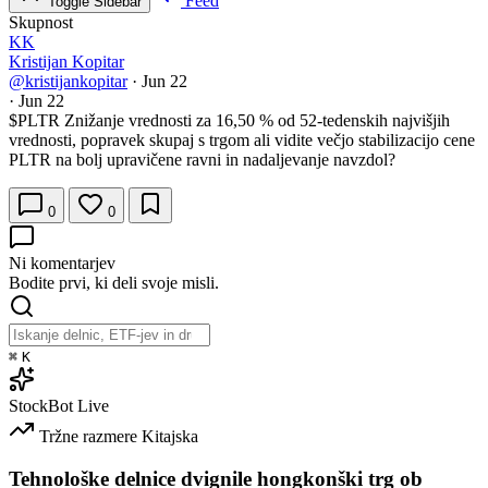
Feed
Toggle Sidebar
Skupnost
KK
Kristijan Kopitar
@kristijankopitar
·
Jun 22
·
Jun 22
$PLTR
Znižanje vrednosti za 16,50 % od 52-tedenskih najvišjih
vrednosti, popravek skupaj s trgom ali vidite večjo stabilizacijo cene
PLTR na bolj upravičene ravni in nadaljevanje navzdol?
0
0
Ni komentarjev
Bodite prvi, ki deli svoje misli.
⌘
K
StockBot
Live
Tržne razmere
Kitajska
Tehnološke delnice dvignile hongkonški trg ob