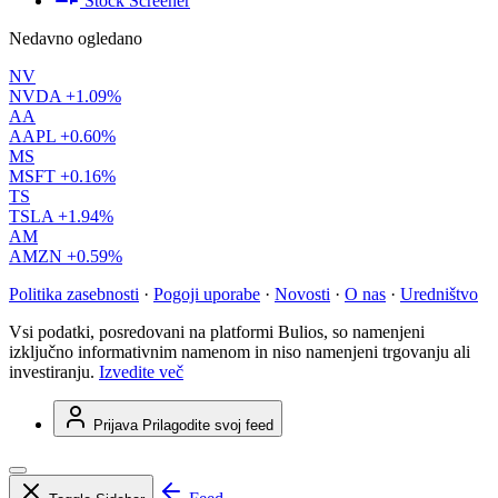
Stock Screener
Nedavno ogledano
NV
NVDA
+1.09%
AA
AAPL
+0.60%
MS
MSFT
+0.16%
TS
TSLA
+1.94%
AM
AMZN
+0.59%
Politika zasebnosti
·
Pogoji uporabe
·
Novosti
·
O nas
·
Uredništvo
Vsi podatki, posredovani na platformi Bulios, so namenjeni
izključno informativnim namenom in niso namenjeni trgovanju ali
investiranju.
Izvedite več
Prijava
Prilagodite svoj feed