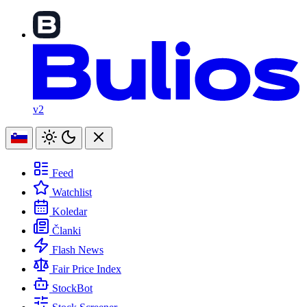
v2
Feed
Watchlist
Koledar
Članki
Flash News
Fair Price Index
StockBot