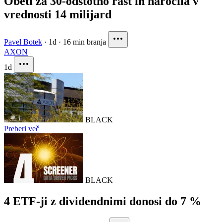
Obeti za 30-odstotno rast in naročila v
vrednosti 14 milijard
Pavel Botek
·
1d
·
16 min branja
AXON
1d
BLACK
Preberi več
BLACK
4 ETF-ji z dividendnimi donosi do 7 %