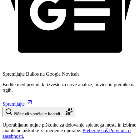
Spremljajte Bulios na Google Novicah
Bodite med prvimi, ki izveste za nove analize, novice in premike na
trgih.
Spremljajte
Iščite ali vprašajte karkoli…
Uporabljamo nujne piškotke za delovanje spletnega mesta in izbirne
analitične piškotke za merjenje uporabe.
Preberite naš Pravilnik o
zasebnosti.