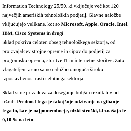
Information Technology 25/50, ki vključuje več kot 120
največjih ameriških tehnoloških podjetij. Glavne naložbe
vključujejo velikane, kot so
Microsoft, Apple, Oracle, Intel,
IBM, Cisco Systems in drugi
.
Sklad pokriva celoten obseg tehnološkega sektorja, od
proizvajalcev strojne opreme in čipov do podjetij za
programsko opremo, storitve IT in internetne storitve. Zato
vlagateljem z eno samo naložbo omogoča široko
izpostavljenost rasti celotnega sektorja.
Sklad si ne prizadeva za doseganje boljših rezultatov od
tržnih.
Prednost tega je takojšnje odzivanje na gibanje
trga in, kar je najpomembneje, nizki stroški, ki znašajo le
0,10 % na leto.