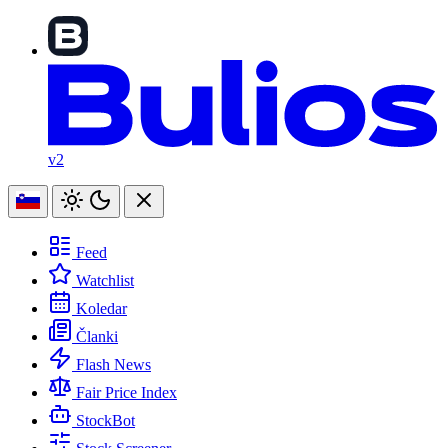
v2
Feed
Watchlist
Koledar
Članki
Flash News
Fair Price Index
StockBot