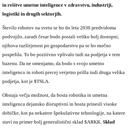
in rešitve umetne inteligence v zdravstvu, industriji,
logistiki in drugih sektorjih.
Število robotov na svetu se bo do leta 2030 predvidoma
podvojilo, zaradi česar bodo postali veliko bolj dostopni,
njihova razširjenost po gospodarstvu pa se bo močno
pospešila. To bo pozitivno vplivalo tudi na podjetja v tem
bazenu. Da ne omenjamo, da bodo s svojo umetno
inteligenco in roboti precej verjetno prišla tudi druga velika
podjetja, kot je
$TSLA
.
Obstaja večja možnost, da bosta robotika in umetna
inteligenca dejansko disruptivni in bosta prinesli visoke
dobičke, kot pa nekatere špekulativne tehnologije, na katere
stavi na primer bolj generalistični sklad
$ARKK
.
Sklad