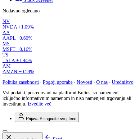
Stock Screener
Nedavno ogledano
NV
NVDA
+1.09%
AA
AAPL
+0.60%
MS
MSFT
+0.16%
TS
TSLA
+1.94%
AM
AMZN
+0.59%
Politika zasebnosti
·
Pogoji uporabe
·
Novosti
·
O nas
·
Uredništvo
Vsi podatki, posredovani na platformi Bulios, so namenjeni
izključno informativnim namenom in niso namenjeni trgovanju ali
investiranju.
Izvedite več
Prijava
Prilagodite svoj feed