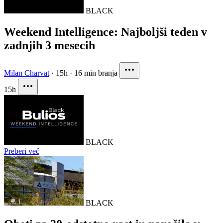
BLACK
Weekend Intelligence: Najboljši teden v
zadnjih 3 mesecih
Milan Charvat
·
15h
·
16 min branja
15h
BLACK
Preberi več
BLACK