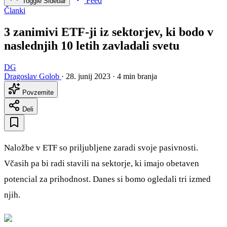
Feed
Toggle Sidebar
Članki
3 zanimivi ETF-ji iz sektorjev, ki bodo v
naslednjih 10 letih zavladali svetu
DG
Dragoslav Golob
·
28. junij 2023
·
4 min branja
Povzemite
Deli
Naložbe v ETF so priljubljene zaradi svoje pasivnosti.
Včasih pa bi radi stavili na sektorje, ki imajo obetaven
potencial za prihodnost. Danes si bomo ogledali tri izmed
njih.