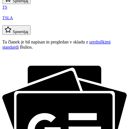
Spremljaj
TS
TSLA
Spremljaj
Ta članek je bil napisan in pregledan v skladu z
uredniškimi
standardi
Bulios.