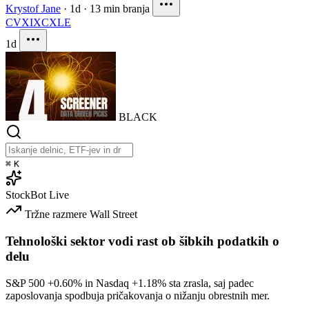
Krystof Jane
·
1d
·
13 min branja
CVX
IXC
XLE
1d
BLACK
⌘
K
StockBot
Live
Tržne razmere
Wall Street
Tehnološki sektor vodi rast ob šibkih podatkih o
delu
S&P 500
+0.60%
in Nasdaq
+1.18%
sta zrasla, saj padec
zaposlovanja spodbuja pričakovanja o nižanju obrestnih mer.