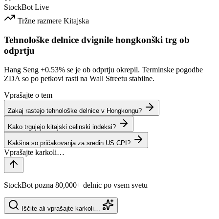
StockBot
Live
Tržne razmere
Kitajska
Tehnološke delnice dvignile hongkonški trg ob
odprtju
Hang Seng
+0.53%
se je ob odprtju okrepil. Terminske pogodbe
ZDA so po petkovi rasti na Wall Streetu stabilne.
Vprašajte o tem
Zakaj rastejo tehnološke delnice v Hongkongu?
Kako trgujejo kitajski celinski indeksi?
Kakšna so pričakovanja za sredin US CPI?
StockBot pozna 80,000+ delnic po vsem svetu
Iščite ali vprašajte karkoli…