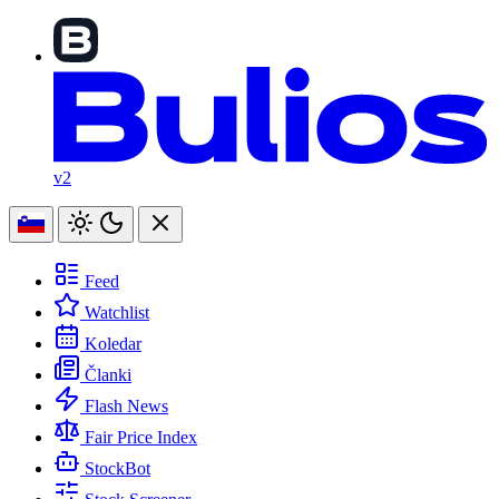
v2
Feed
Watchlist
Koledar
Članki
Flash News
Fair Price Index
StockBot