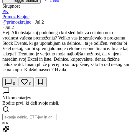
Feed
Toggle Sidebar
Skupnost
PK
Primoz Krajnc
@primozkrajnc
·
Jul 2
·
Jul 2
Hej. Ali obstaja kaj podobnega kot sledilnik za celotno neto
vrednost vašega premoženja? Veliko vas je spraševalo o programu
Stock Events, ki ga uporabljam za delnice... ta je odličen, vendar bi
želel nekaj, kar bi spremljalo moje celotne osebne finance. Imate kaj
takega? Trenutno je verjetno moja najboljša možnost, da v njem
naredim svoj Excel in liste. Delnice, kriptovalute, denar, fizične
naložbe itd. Imam jih že precej in so razpršene, zato bi rad nekaj, kar
je na kupu. Kakšni nasveti? Hvala
0
0
Ni komentarjev
Bodite prvi, ki deli svoje misli.
⌘
K