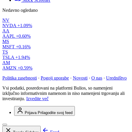
Stock Screener
Nedavno ogledano
NV
NVDA
+1.09%
AA
AAPL
+0.60%
MS
MSFT
+0.16%
TS
TSLA
+1.94%
AM
AMZN
+0.59%
Politika zasebnosti
·
Pogoji uporabe
·
Novosti
·
O nas
·
Uredništvo
Vsi podatki, posredovani na platformi Bulios, so namenjeni
izključno informativnim namenom in niso namenjeni trgovanju ali
investiranju.
Izvedite več
Prijava
Prilagodite svoj feed